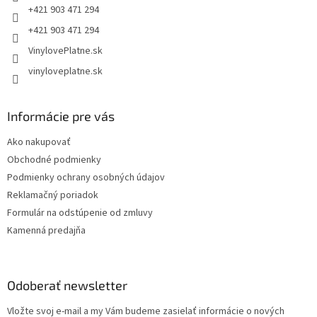
p
e
+421 903 471 294
r
+421 903 471 294
v
k
VinylovePlatne.sk
y
vinyloveplatne.sk
v
ý
p
i
Informácie pre vás
s
u
Ako nakupovať
Obchodné podmienky
Podmienky ochrany osobných údajov
Reklamačný poriadok
Formulár na odstúpenie od zmluvy
Kamenná predajňa
Odoberať newsletter
Vložte svoj e-mail a my Vám budeme zasielať informácie o nových