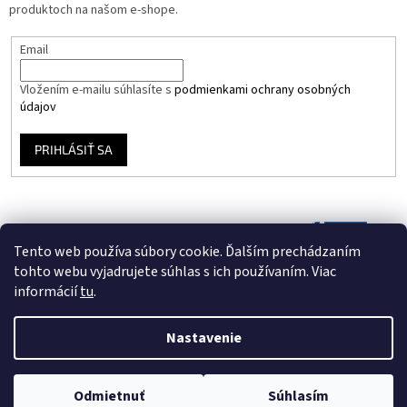
produktoch na našom e-shope.
Email
Vložením e-mailu súhlasíte s
podmienkami ochrany osobných
údajov
PRIHLÁSIŤ SA
Tento web používa súbory cookie. Ďalším prechádzaním
tohto webu vyjadrujete súhlas s ich používaním. Viac
informácií
tu
.
Nastavenie
Vytvoril Shoptet
Odmietnuť
Súhlasím
Copyright 2026
Vinyloveplatne.sk
. Všetky práva vyhradené.