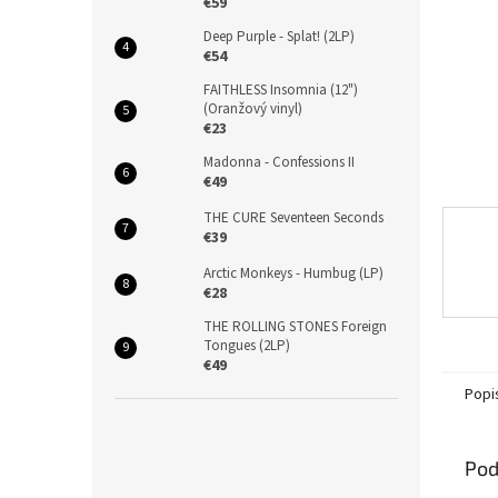
€59
Deep Purple - Splat! (2LP)
€54
FAITHLESS Insomnia (12")
(Oranžový vinyl)
€23
Madonna - Confessions II
€49
THE CURE Seventeen Seconds
€39
Arctic Monkeys - Humbug (LP)
€28
THE ROLLING STONES Foreign
Tongues (2LP)
€49
Popi
Pod