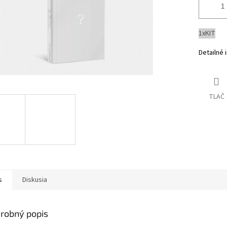
1xKIT
Detailné 
TLAČ
s
Diskusia
robný popis