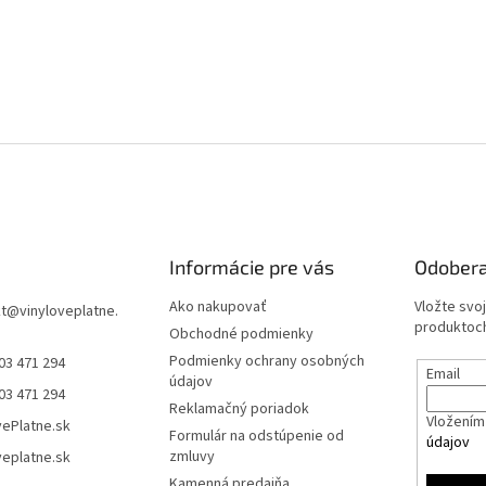
Informácie pre vás
Odobera
Ako nakupovať
Vložte svo
t
@
vinyloveplatne.
produktoch
Obchodné podmienky
Podmienky ochrany osobných
03 471 294
Email
údajov
03 471 294
Reklamačný poriadok
Vložením 
vePlatne.sk
Formulár na odstúpenie od
údajov
zmluvy
veplatne.sk
Kamenná predajňa