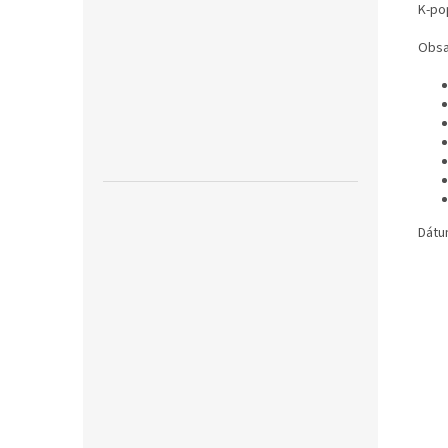
K-pop
Obsa
Dátu