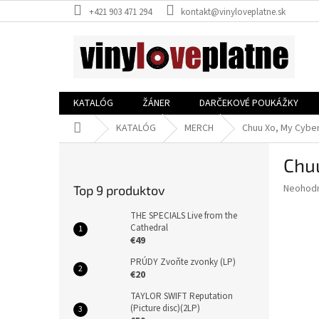
Prejsť
+421 903 471 294
kontakt@vinyloveplatne.sk
na
obsah
KATALÓG
ŽÁNER
DARČEKOVÉ POUKÁŽKY
Domov
KATALÓG
MERCH
Chuu Xo, My Cyber
B
Chuu
o
č
Priemer
Neohod
Top 9 produktov
n
hodnote
ý
produkt
THE SPECIALS Live from the
p
Cathedral
je
€49
0,0
a
z
n
PRÚDY Zvoňte zvonky (LP)
5
e
€20
hviezdič
l
TAYLOR SWIFT Reputation
(Picture disc)(2LP)