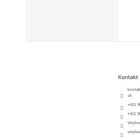
Z
á
p
ä
t
Kontakt
i
e
kontak
sk
+421 9
+421 9
Vinylo
vinylo