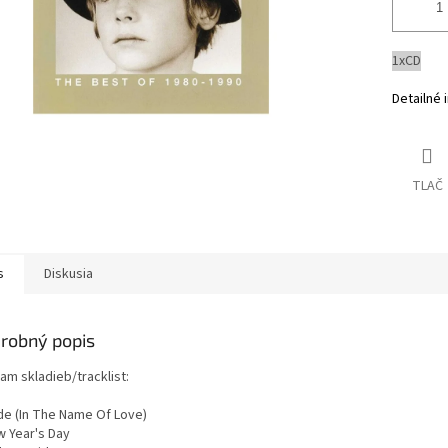
1xCD
Detailné 
TLAČ
s
Diskusia
robný popis
am skladieb/tracklist:
ide (In The Name Of Love)
w Year's Day