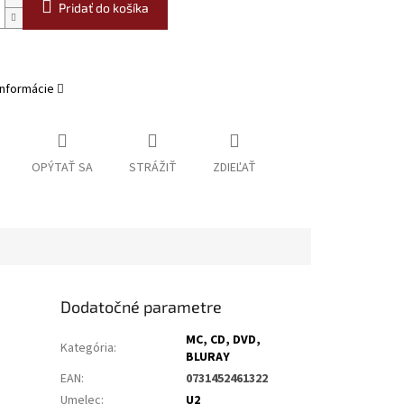
Pridať do košíka
informácie
OPÝTAŤ SA
STRÁŽIŤ
ZDIEĽAŤ
Dodatočné parametre
MC, CD, DVD,
Kategória
:
BLURAY
EAN
:
0731452461322
Umelec
:
U2