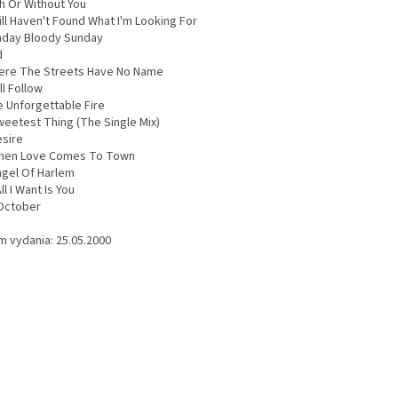
th Or Without You
till Haven't Found What I'm Looking For
nday Bloody Sunday
d
ere The Streets Have No Name
ill Follow
e Unforgettable Fire
weetest Thing (The Single Mix)
esire
hen Love Comes To Town
ngel Of Harlem
ll I Want Is You
October
m vydania: 25.05.2000