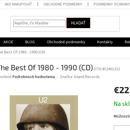
AKO NAKUPOVAŤ
OBCHODNÉ PODMIENKY
PODMIENKY OCHRANY
HĽADAŤ
AKCIE
BLOG
Obchodné podmienky
Kontakty
Re
e Best Of 1980 - 1990 (CD)
he Best Of 1980 - 1990 (CD)
0731452461322
né
notené
Podrobnosti hodnotenia
Značka:
Island Records
nie
€22
u
Jednotk
Na sk
cena:
iek.
Možnosti