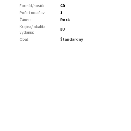
Formát/nosič
:
CD
Počet nosičov
:
1
Žáner
:
Rock
Krajina/lokalita
EU
vydania
:
Obal
:
Štandardný