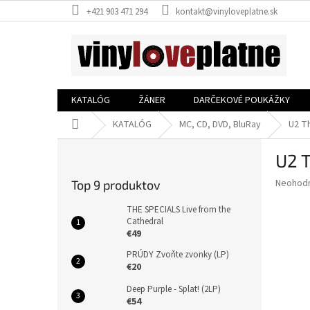
Prejsť
+421 903 471 294
kontakt@vinyloveplatne.sk
na
obsah
KATALÓG
ŽÁNER
DARČEKOVÉ POUKÁŽKY
Domov
KATALÓG
MC, CD, DVD, BluRay
U2 Th
B
U2 T
o
č
Priemer
Neohod
Top 9 produktov
n
hodnote
ý
produkt
THE SPECIALS Live from the
p
Cathedral
je
€49
0,0
a
z
n
PRÚDY Zvoňte zvonky (LP)
5
e
€20
hviezdič
l
Deep Purple - Splat! (2LP)
€54