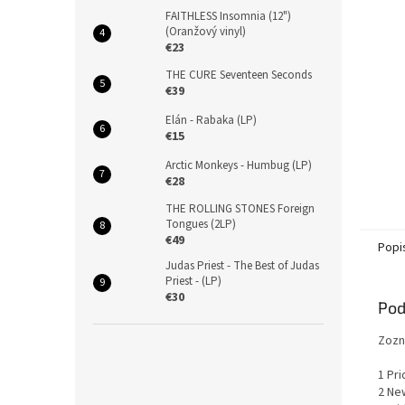
FAITHLESS Insomnia (12")
(Oranžový vinyl)
€23
THE CURE Seventeen Seconds
€39
Elán - Rabaka (LP)
€15
Arctic Monkeys - Humbug (LP)
€28
THE ROLLING STONES Foreign
Tongues (2LP)
€49
Popi
Judas Priest - The Best of Judas
Priest - (LP)
€30
Pod
Zozn
1 Pr
2 Ne