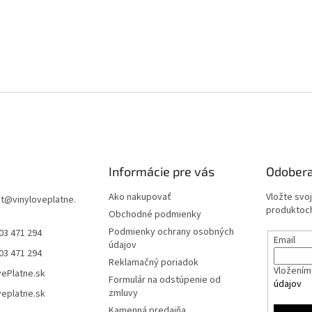
Informácie pre vás
Odobera
Ako nakupovať
Vložte svo
t
@
vinyloveplatne.
produktoch
Obchodné podmienky
Podmienky ochrany osobných
03 471 294
Email
údajov
03 471 294
Reklamačný poriadok
Vložením 
vePlatne.sk
Formulár na odstúpenie od
údajov
zmluvy
veplatne.sk
Kamenná predajňa