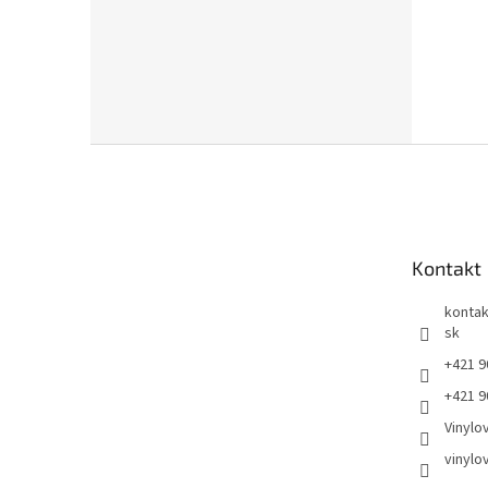
Z
á
p
ä
t
Kontakt
i
e
kontak
sk
+421 9
+421 9
Vinylo
vinylo