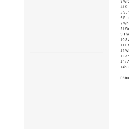
3 Wi
4 I S
5 Su
6 Ba
7 Wh
8 I W
9 Th
10 S
11 D
12 W
13 A
14a A
14b 
Dátu