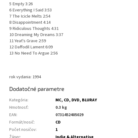
5 Empty 3:26
6 Everything I Said 3:53
7 The Icicle Melts 2:54
8 Disappointment 4:14
9 Ridiculous Thoughts 4:31
10 Dreaming My Dreams 3:37
11 Yeat's Grave 2:59
12 Daffodil Lament 6:09
13 No Need To Argue 2:56
rok vydania: 1994
Dodatočné parametre
Kategória
:
MC, CD, DVD, BLURAY
Hmotnosť
:
0.3 kg
EAN
:
0731452405029
Formát/nosič
:
CD
Počet nosičov
:
1
Žáner
:
Indie & Alternative