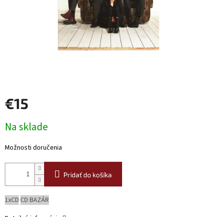
€15
Jednotková
Na sklade
cena:
Možnosti doručenia
Pridať do košíka
1xCD
CD BAZÁR