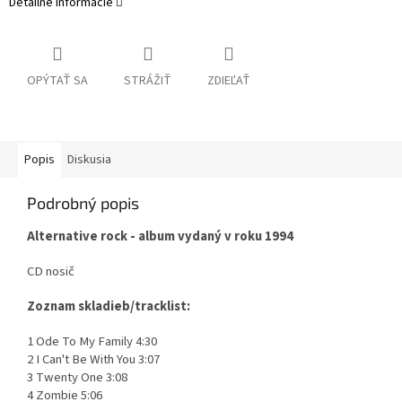
Detailné informácie
OPÝTAŤ SA
STRÁŽIŤ
ZDIEĽAŤ
Popis
Diskusia
Podrobný popis
Alternative rock - album vydaný v roku 1994
CD nosič
Zoznam skladieb/tracklist:
1 Ode To My Family 4:30
2 I Can't Be With You 3:07
3 Twenty One 3:08
4 Zombie 5:06