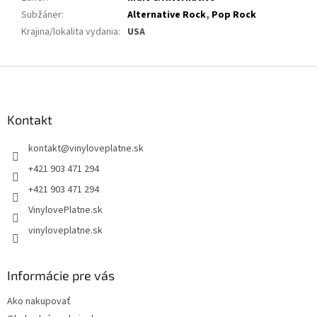
Subžáner
:
Alternative Rock
,
Pop Rock
Krajina/lokalita vydania
:
USA
Z
á
p
ä
Kontakt
t
kontakt
@
vinyloveplatne.sk
i
e
+421 903 471 294
+421 903 471 294
VinylovePlatne.sk
vinyloveplatne.sk
Informácie pre vás
Ako nakupovať