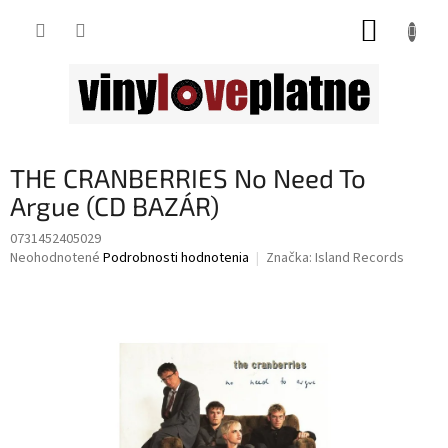
Prejsť
NÁKUP
na
obsah
KOŠÍK
THE CRANBERRIES No Need To
Argue (CD BAZÁR)
0731452405029
Priemerné
Neohodnotené
Podrobnosti hodnotenia
Značka:
Island Records
hodnotenie
produktu
je
0,0
z
5
hviezdičiek.