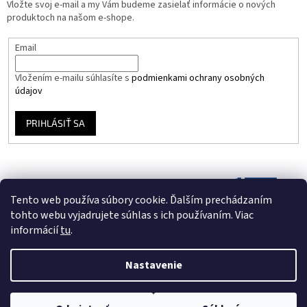
Vložte svoj e-mail a my Vám budeme zasielať informácie o nových
produktoch na našom e-shope.
Email
Vložením e-mailu súhlasíte s
podmienkami ochrany osobných
údajov
PRIHLÁSIŤ SA
Tento web používa súbory cookie. Ďalším prechádzaním
tohto webu vyjadrujete súhlas s ich používaním. Viac
informácií
tu
.
Nastavenie
Vytvoril Shoptet