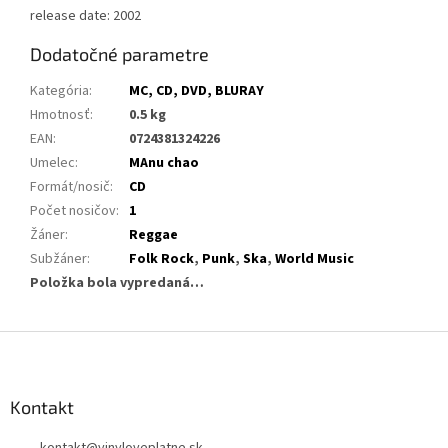
release date: 2002
Dodatočné parametre
Kategória
:
MC, CD, DVD, BLURAY
Hmotnosť
:
0.5 kg
EAN
:
0724381324226
Umelec
:
MAnu chao
Formát/nosič
:
CD
Počet nosičov
:
1
Žáner
:
Reggae
Subžáner
:
Folk Rock
,
Punk
,
Ska
,
World Music
Položka bola vypredaná…
Z
á
p
ä
Kontakt
t