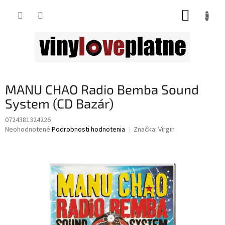
Prejsť
NÁKUP
na
obsah
KOŠÍK
MANU CHAO Radio Bemba Sound
System (CD Bazár)
0724381324226
Priemerné
Neohodnotené
Podrobnosti hodnotenia
Značka:
Virgin
hodnotenie
produktu
je
0,0
z
5
hviezdičiek.