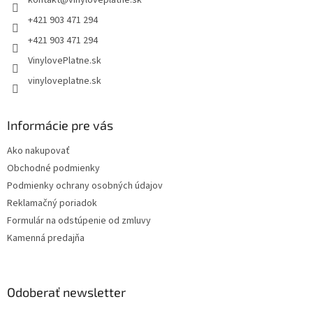
kontakt
@
vinyloveplatne.sk
i
e
+421 903 471 294
+421 903 471 294
VinylovePlatne.sk
vinyloveplatne.sk
Informácie pre vás
Ako nakupovať
Obchodné podmienky
Podmienky ochrany osobných údajov
Reklamačný poriadok
Formulár na odstúpenie od zmluvy
Kamenná predajňa
Odoberať newsletter