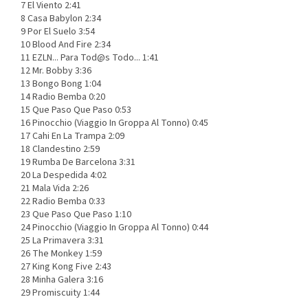
7 El Viento 2:41
8 Casa Babylon 2:34
9 Por El Suelo 3:54
10 Blood And Fire 2:34
11 EZLN... Para Tod@s Todo... 1:41
12 Mr. Bobby 3:36
13 Bongo Bong 1:04
14 Radio Bemba 0:20
15 Que Paso Que Paso 0:53
16 Pinocchio (Viaggio In Groppa Al Tonno) 0:45
17 Cahi En La Trampa 2:09
18 Clandestino 2:59
19 Rumba De Barcelona 3:31
20 La Despedida 4:02
21 Mala Vida 2:26
22 Radio Bemba 0:33
23 Que Paso Que Paso 1:10
24 Pinocchio (Viaggio In Groppa Al Tonno) 0:44
25 La Primavera 3:31
26 The Monkey 1:59
27 King Kong Five 2:43
28 Minha Galera 3:16
29 Promiscuity 1:44