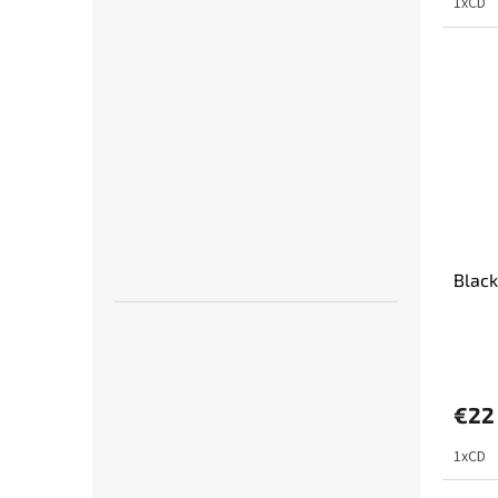
1xCD
Black
€22
1xCD