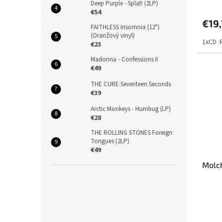
Deep Purple - Splat! (2LP)
€54
€19
FAITHLESS Insomnia (12")
(Oranžový vinyl)
1xCD 
€23
Madonna - Confessions II
€49
THE CURE Seventeen Seconds
€39
Arctic Monkeys - Humbug (LP)
€28
THE ROLLING STONES Foreign
Tongues (2LP)
€49
Molch