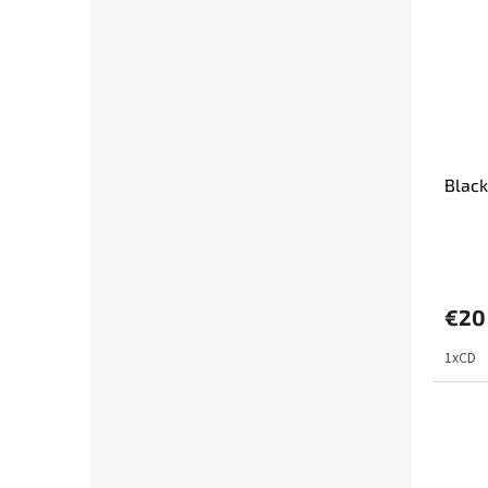
Black
€20
1xCD