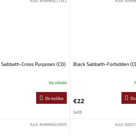
Kód:
4099964117912
Kód:
40999
 Sabbath-Cross Purposes (CD)
Black Sabbath-Forbidden (C
Na sklade
Do košíka
Do
€22
1xCD
Kód:
4099964239935
Kód:
50507