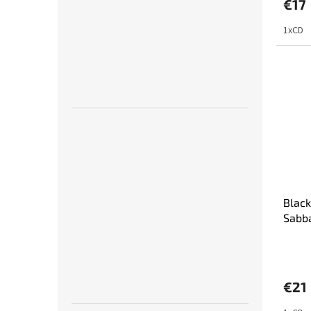
€17
1xCD
Blac
Sabba
€21