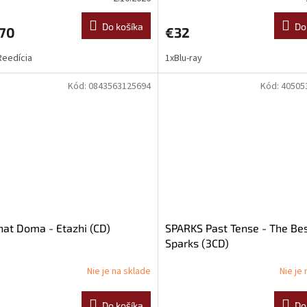
Do košíka
Do
,70
€32
Reedícia
1xBlu-ray
Kód:
0843563125694
Kód:
40505
at Doma - Etazhi (CD)
SPARKS Past Tense - The Bes
Sparks (3CD)
Nie je na sklade
Nie je
Do košíka
Do