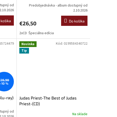
stupný od
Predobjednávka - album dostupný od
2.10.2026
2.10.2026
 košíka
Do košíka
€26,50
M
2xCD Špeciálna edícia
65724479
Kód:
0199584340722
Novinka
Tip
€35,90
–10 %
Blu-ray)
Judas Priest-The Best of Judas
Priest-(CD)
stupný od
Na sklade
2.10.2026