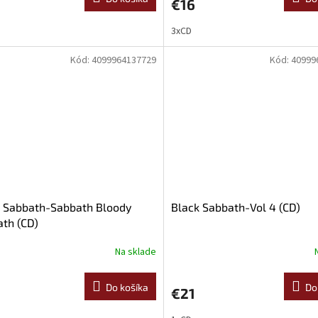
€16
3xCD
Kód:
4099964137729
Kód:
40999
k Sabbath-Sabbath Bloody
Black Sabbath-Vol 4 (CD)
th (CD)
Na sklade
Do košíka
Do
€21