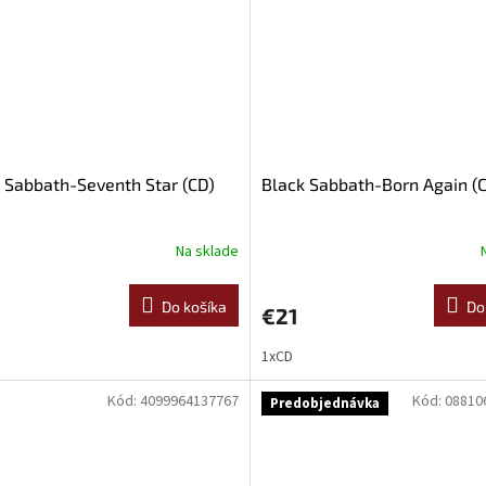
 Sabbath-Seventh Star (CD)
Black Sabbath-Born Again (
Na sklade
Do košíka
Do
€21
1xCD
Kód:
4099964137767
Kód:
08810
Predobjednávka