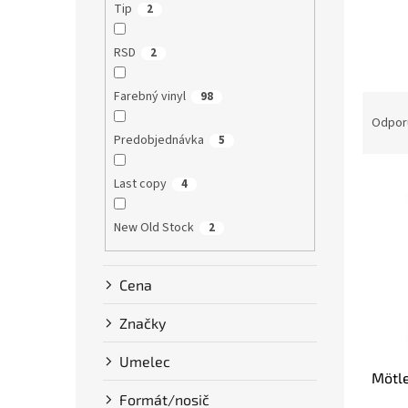
Tip
2
RSD
2
Farebný vinyl
98
R
a
Odpor
d
Predobjednávka
5
e
V
n
Last copy
4
ý
i
p
e
New Old Stock
2
i
p
s
r
p
o
Cena
r
d
o
u
Značky
d
k
u
t
Umelec
Mötle
k
o
t
Formát/nosič
v