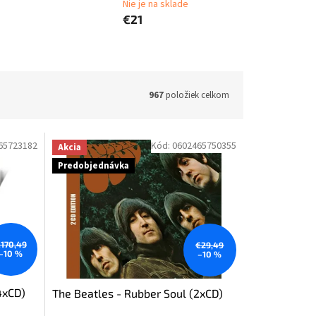
Nie je na sklade
€21
967
položiek celkom
65723182
Kód:
0602465750355
Akcia
Predobjednávka
170,49
€29,49
–10 %
–10 %
4xCD)
The Beatles - Rubber Soul (2xCD)