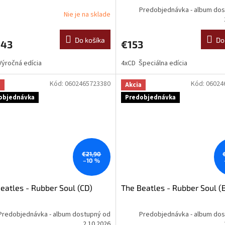
A
Predobjednávka - album do
Nie je na sklade
R
Do košíka
Do
,43
€153
Výročná edícia
4xCD Špeciálna edícia
O
Kód:
0602465723380
Kód:
06024
a
Akcia
objednávka
Predobjednávka
€21,90
–10 %
eatles - Rubber Soul (CD)
The Beatles - Rubber Soul (
Predobjednávka - album dostupný od
Predobjednávka - album do
2.10.2026