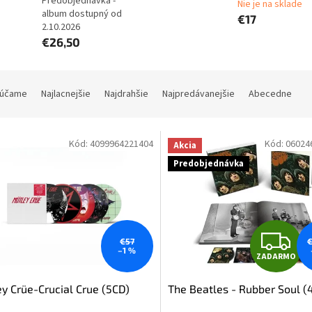
Predobjednávka -
Nie je na sklade
album dostupný od
€17
2.10.2026
€26,50
účame
Najlacnejšie
Najdrahšie
Najpredávanejšie
Abecedne
Kód:
4099964221404
Kód:
06024
Akcia
Predobjednávka
Z
€57
€
–1 %
ZADARMO
A
y Crüe-Crucial Crue (5CD)
The Beatles - Rubber Soul (
D