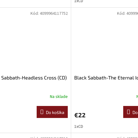
1xCD
Kód:
4099964117752
Kód:
40999
 Sabbath-Headless Cross (CD)
Black Sabbath-The Eternal I
Na sklade
Do košíka
Do
€22
1xCD