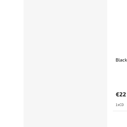
Black
€22
1xCD