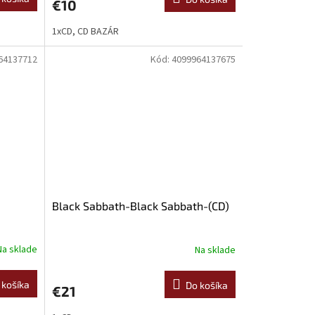
€10
1xCD, CD BAZÁR
64137712
Kód:
4099964137675
Black Sabbath-Black Sabbath-(CD)
Na sklade
Na sklade
 košíka
Do košíka
€21