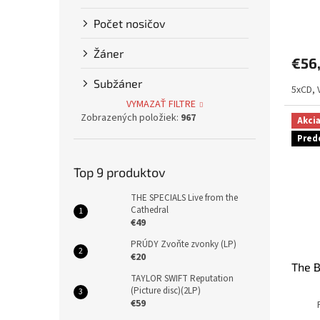
o
Počet nosičov
v
Žáner
€56
Subžáner
5xCD, 
VYMAZAŤ FILTRE
Zobrazených položiek:
967
Akci
Pred
Top 9 produktov
THE SPECIALS Live from the
Cathedral
€49
PRÚDY Zvoňte zvonky (LP)
€20
The B
TAYLOR SWIFT Reputation
(Picture disc)(2LP)
€59