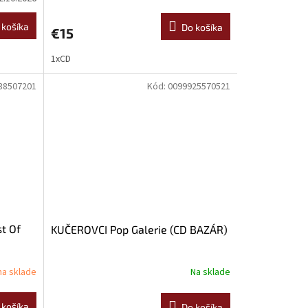
 košíka
Do košíka
€15
1xCD
38507201
Kód:
0099925570521
t Of
KUČEROVCI Pop Galerie (CD BAZÁR)
 na sklade
Na sklade
 košíka
Do košíka