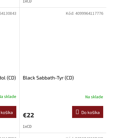
1xCD
64130843
Kód:
4099964117776
dol (CD)
Black Sabbath-Tyr (CD)
Na sklade
Na sklade
 košíka
Do košíka
€22
1xCD