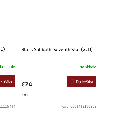
CD)
Black Sabbath-Seventh Star (2CD)
Na sklade
Na sklade
 košíka
Do košíka
€24
2xCD
61115434
Kód:
0602488166928