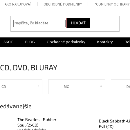
AKO NAKUPOVAŤ
OBCHODNÉ PODMIENKY
PODMIENKY OCHRANY
HĽADAŤ
AKCIE
BLOG
Obchodné podmienky
Kontakty
Re
 CD, DVD, BLURAY
CD
MC
D
edávanejšie
The Beatles - Rubber
Black Sabbath-L
Soul (2xCD)
Evil (CD)