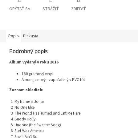
OPÝTAŤ SA
STRÁŽIŤ
ZDIEĽAŤ
Popis
Diskusia
Podrobný popis
Album vydaný v roku 2016
180 gramový vinyl
Album je nový - zapečatený v PVC fólii
Zoznam skladieb:
1
My Name is Jonas
2
No One Else
3
The World Has Turned and Left Me Here
4
Buddy Holly
5
Undone (the Sweater Song)
6
Surf Wax America
7
Say It Ain't So