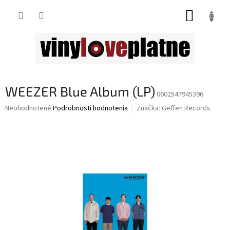
Prejsť
NÁKUP
na
obsah
KOŠÍK
WEEZER Blue Album (LP)
0602547945396
Priemerné
Neohodnotené
Podrobnosti hodnotenia
Značka:
Geffen Records
hodnotenie
produktu
je
0,0
z
5
hviezdičiek.