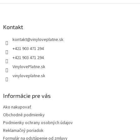
Z
á
p
ä
Kontakt
t
kontakt
@
vinyloveplatne.sk
i
e
+421 903 471 294
+421 903 471 294
VinylovePlatne.sk
vinyloveplatne.sk
Informácie pre vás
Ako nakupovať
Obchodné podmienky
Podmienky ochrany osobných údajov
Reklamačný poriadok
Formulár na odstúpenie od zmluvy