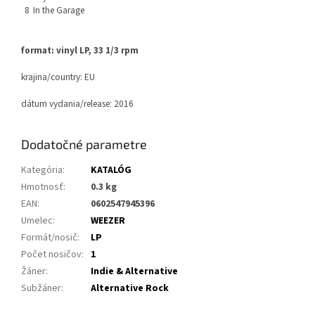
8
In the Garage
format: vinyl LP, 33 1/3 rpm
krajina/country: EU
dátum vydania/release: 2016
Dodatočné parametre
Kategória
:
KATALÓG
Hmotnosť
:
0.3 kg
EAN
:
0602547945396
Umelec
:
WEEZER
Formát/nosič
:
LP
Počet nosičov
:
1
Žáner
:
Indie & Alternative
Subžáner
:
Alternative Rock