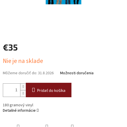
€35
Jednotková
Nie je na sklade
cena:
Môžeme doručiť do:
31.8.2026
Možnosti doručenia
Pridať do košíka
180 gramový vinyl
Detailné informácie