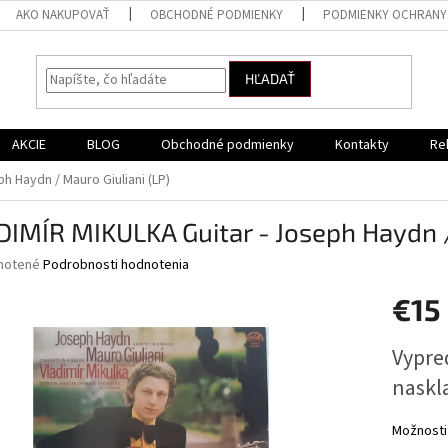
AKO NAKUPOVAŤ
OBCHODNÉ PODMIENKY
PODMIENKY OCHRANY
HĽADAŤ
AKCIE
BLOG
Obchodné podmienky
Kontakty
Re
h Haydn / Mauro Giuliani (LP)
IMÍR MIKULKA Guitar - Joseph Haydn /
né
notené
Podrobnosti hodnotenia
nie
€15
u
Jednotk
Vypred
cena:
naskl
iek.
Možnosti