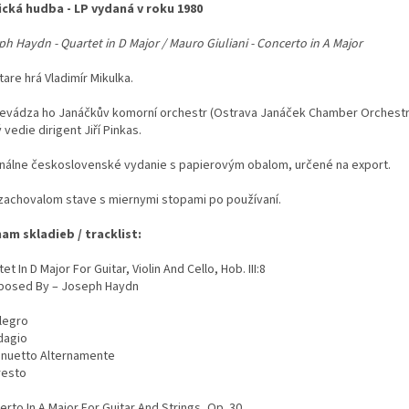
ická hudba - LP vydaná v roku 1980
h Haydn - Quartet in D Major / Mauro Giuliani - Concerto in A Major
tare hrá Vladimír Mikulka.
evádza ho Janáčkův komorní orchestr (Ostrava Janáček Chamber Orchestr
 vedie dirigent Jiří Pinkas.
inálne československé vydanie s papierovým obalom, určené na export.
 zachovalom stave s miernymi stopami po používaní.
am skladieb / tracklist:
et In D Major For Guitar, Violin And Cello, Hob. III:8
osed By – Joseph Haydn
llegro
dagio
inuetto Alternamente
resto
rto In A Major For Guitar And Strings, Op. 30