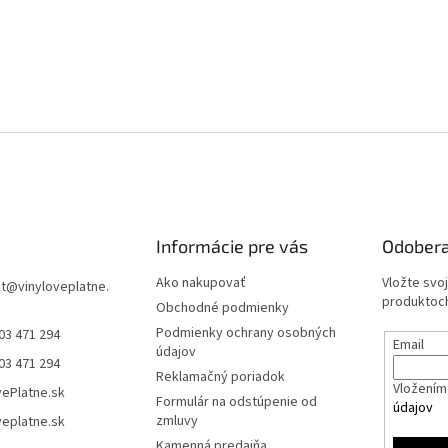
Informácie pre vás
Odobera
Ako nakupovať
Vložte svo
t
@
vinyloveplatne.
produktoch
Obchodné podmienky
Podmienky ochrany osobných
03 471 294
Email
údajov
03 471 294
Reklamačný poriadok
Vložením 
vePlatne.sk
Formulár na odstúpenie od
údajov
zmluvy
veplatne.sk
Kamenná predajňa