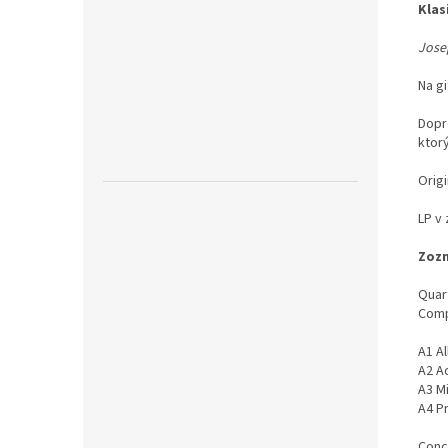
Klas
Josep
Na gi
Dopr
ktorý
Orig
LP v
Zozn
Quart
Comp
A1 A
A2 A
A3 M
A4 P
Conce