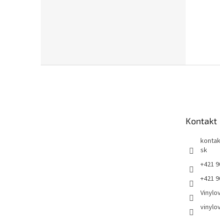
Z
á
p
ä
t
Kontakt
i
e
kontak
sk
+421 9
+421 9
Vinylo
vinylo