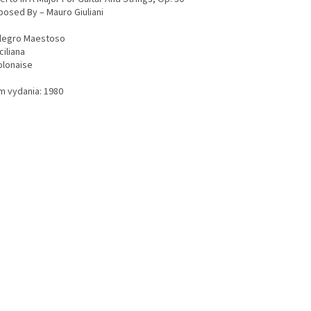
osed By – Mauro Giuliani
llegro Maestoso
ciliana
olonaise
m vydania: 1980