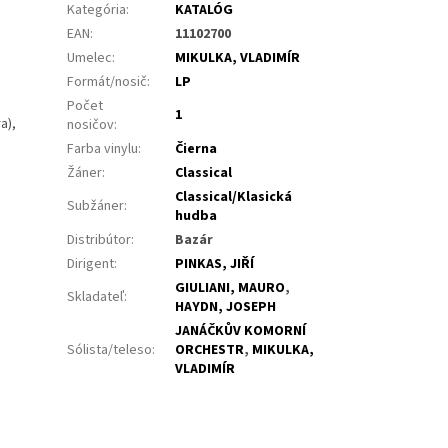
Kategória
:
KATALÓG
EAN
:
11102700
Umelec
:
MIKULKA, VLADIMÍR
Formát/nosič
:
LP
Počet
1
a),
nosičov
:
Farba vinylu
:
Čierna
Žáner
:
Classical
Classical/Klasická
Subžáner
:
hudba
Distribútor
:
Bazár
Dirigent
:
PINKAS, JIŘÍ
GIULIANI, MAURO
,
Skladateľ
:
HAYDN, JOSEPH
JANÁČKŮV KOMORNÍ
Sólista/teleso
:
ORCHESTR
,
MIKULKA,
VLADIMÍR