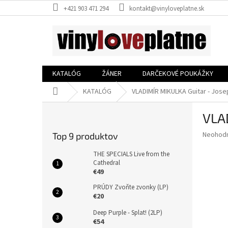
Prejsť
+421 903 471 294
kontakt@vinyloveplatne.sk
na
obsah
KATALÓG
ŽÁNER
DARČEKOVÉ POUKÁŽKY
Domov
KATALÓG
VLADIMÍR MIKULKA Guitar - Josep
B
VLAD
o
č
Priemer
Neohod
Top 9 produktov
n
hodnote
ý
produkt
THE SPECIALS Live from the
p
Cathedral
je
€49
0,0
a
z
n
PRÚDY Zvoňte zvonky (LP)
5
e
€20
hviezdič
l
Deep Purple - Splat! (2LP)
€54