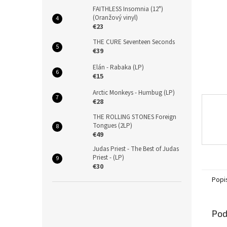
FAITHLESS Insomnia (12")
(Oranžový vinyl)
€23
THE CURE Seventeen Seconds
€39
Elán - Rabaka (LP)
€15
Arctic Monkeys - Humbug (LP)
€28
THE ROLLING STONES Foreign
Tongues (2LP)
€49
Judas Priest - The Best of Judas
Priest - (LP)
€30
Popi
Pod