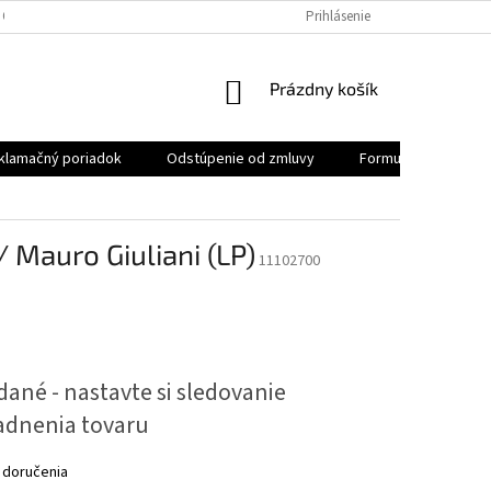
 OSOBNÝCH ÚDAJOV
REKLAMAČNÝ PORIADOK
Prihlásenie
FORMULÁR NA ODSTÚ
NÁKUPNÝ
Prázdny košík
KOŠÍK
klamačný poriadok
Odstúpenie od zmluvy
Formulár na odstúp
 Mauro Giuliani (LP)
11102700
ová
ané - nastavte si sledovanie
adnenia tovaru
 doručenia