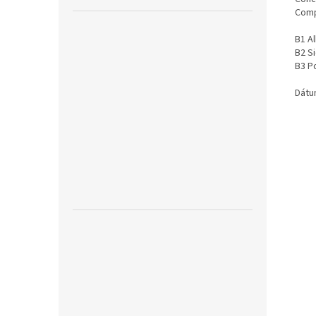
Comp
B1 A
B2 Si
B3 P
Dátu