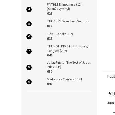
FAITHLESS Insomnia (12")
(Oranžový vinyl)
€23
THE CURE Seventeen Seconds
€39
Elán - Rabaka (LP)
€15
THE ROLLING STONES Foreign
Tongues (2LP)
€49
Judas Priest - The Best of Judas
Priest (LP)
€30
Popi
Madonna - Confessions II
€49
Pod
Jazz