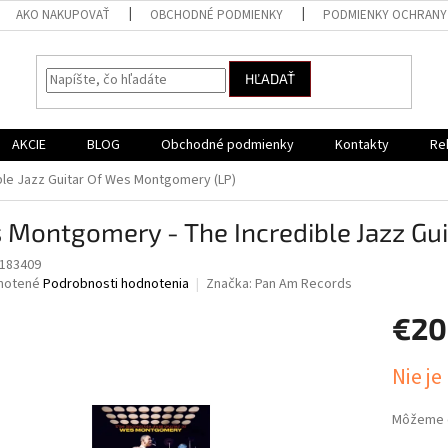
AKO NAKUPOVAŤ
OBCHODNÉ PODMIENKY
PODMIENKY OCHRANY
HĽADAŤ
AKCIE
BLOG
Obchodné podmienky
Kontakty
Re
le Jazz Guitar Of Wes Montgomery (LP)
 Montgomery - The Incredible Jazz Gu
183409
né
notené
Podrobnosti hodnotenia
Značka:
Pan Am Records
nie
€20
u
Jednotk
Nie je
cena:
iek.
Môžeme d