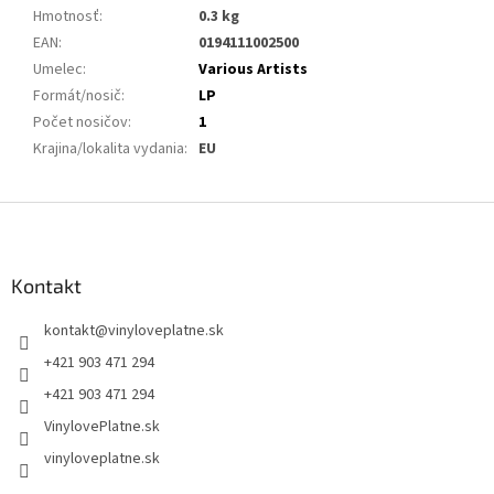
Hmotnosť
:
0.3 kg
EAN
:
0194111002500
Umelec
:
Various Artists
Formát/nosič
:
LP
Počet nosičov
:
1
Krajina/lokalita vydania
:
EU
Z
á
p
ä
Kontakt
t
kontakt
@
vinyloveplatne.sk
i
e
+421 903 471 294
+421 903 471 294
VinylovePlatne.sk
vinyloveplatne.sk