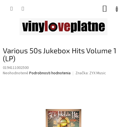
Prejsť
NÁKUP
na
obsah
KOŠÍK
Various 50s Jukebox Hits Volume 1
(LP)
0194111002500
Priemerné
Neohodnotené
Podrobnosti hodnotenia
Značka:
ZYX Music
hodnotenie
produktu
je
0,0
z
5
hviezdičiek.