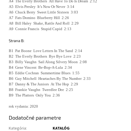
A4 The Everly Brothers All Have To Do Is Dream 2:12
A5 Elvis Presley It’s Now Or Never 3:14
A6 Chuck Berry Sweet Little Sixteen 3:03
A7 Fats Domino Blueberry Hill 2:26
A8 Bill Haley Shake, Rattle And Roll 2:29
A9 Connie Francis Stupid Cupid 2:13
Strana B:
B1 Pat Boone Love Letters In The Sand 2:14
B2 The Everly Brothers Bye Bye Love 2:23
B3 Billy Vaughn Sail Along Silvery Moon 2:08
B4 Gene Vincent Be-Bop-A-Lula 2:34
B5 Eddie Cochran Summertime Blues 1:55
B6 Guy Mitchell Heartaches By The Number 2:33
B7 Danny & The Juniors At The Hop 2:29
B8 Frankie Vaughn Tweedlee Dee 2:25
B9 The Platters Only You 2:36
rok vydania: 2020
Dodatočné parametre
Kategória
:
KATALÓG