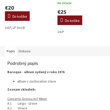
Na sklade
hodnotenie
€20
produktu
€25
je
Do košíka
5,0
Do košíka
z
5
1xLP, LP bazár
1xLP
hviezdičiek.
Popis
Diskusia
Podrobný popis
Baroque - album vydaný v roku 1976
album v zachovalom stave
Zoznam skladieb:
Concerto Grosso In F Minor
A.1 Largo - Grave
A.2 Vivace