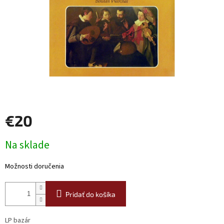
€20
Jednotková
Na sklade
cena:
Možnosti doručenia
Pridať do košíka
LP bazár