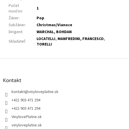
Počet
1
nosičov
:
Žáner
:
Pop
Subžáner
:
Christmas/Vianoce
Dirigent
:
WARCHAL, BOHDAN
LOCATELLI
,
MANFREDINI, FRANCESCO
,
Skladateľ
:
TORELLI
Z
á
p
ä
Kontakt
t
kontakt
@
vinyloveplatne.sk
i
e
+421 903 471 294
+421 903 471 294
VinylovePlatne.sk
vinyloveplatne.sk