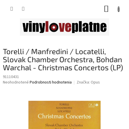
Prejsť
NÁKUP
na
obsah
KOŠÍK
Torelli / Manfredini / Locatelli,
Slovak Chamber Orchestra, Bohdan
Warchal - Christmas Concertos (LP)
91110431
Priemerné
Neohodnotené
Podrobnosti hodnotenia
Značka:
Opus
hodnotenie
produktu
je
0,0
z
5
hviezdičiek.