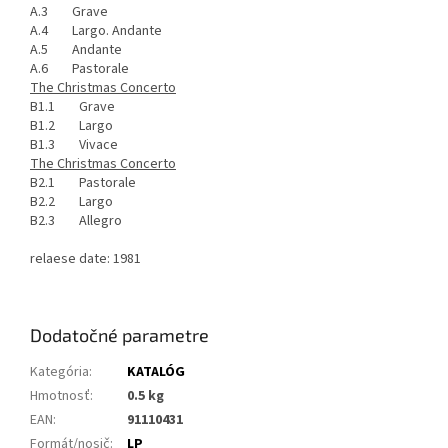
A.3 Grave
A.4 Largo. Andante
A.5 Andante
A.6 Pastorale
The Christmas Concerto
B1.1 Grave
B1.2 Largo
B1.3 Vivace
The Christmas Concerto
B2.1 Pastorale
B2.2 Largo
B2.3 Allegro
relaese date: 1981
Dodatočné parametre
Kategória
:
KATALÓG
Hmotnosť
:
0.5 kg
EAN
:
91110431
Formát/nosič
:
LP