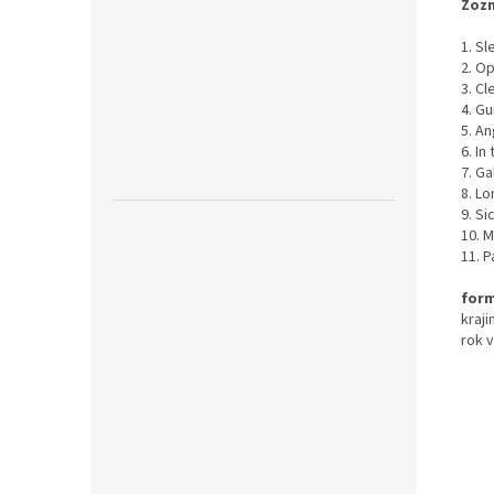
Zozn
1. Sl
2. Op
3. Cl
4. G
5. An
6. In
7. G
8. L
9. Si
10. 
11. P
form
kraji
rok 