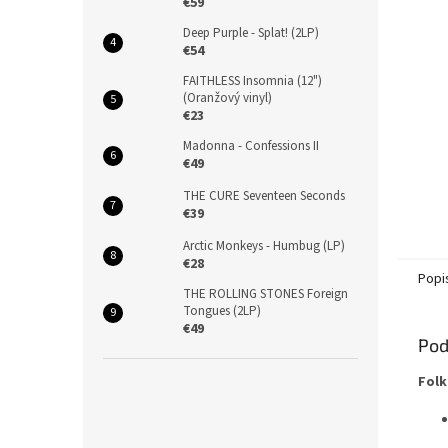
€59
Deep Purple - Splat! (2LP)
€54
FAITHLESS Insomnia (12")
(Oranžový vinyl)
€23
Madonna - Confessions II
€49
THE CURE Seventeen Seconds
€39
Arctic Monkeys - Humbug (LP)
€28
Popi
THE ROLLING STONES Foreign
Tongues (2LP)
€49
Pod
Folk