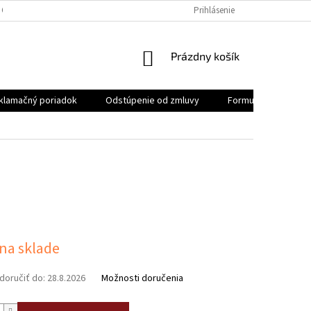
 OSOBNÝCH ÚDAJOV
REKLAMAČNÝ PORIADOK
Prihlásenie
FORMULÁR NA ODSTÚ
NÁKUPNÝ
Prázdny košík
KOŠÍK
klamačný poriadok
Odstúpenie od zmluvy
Formulár na odstúp
ová
 na sklade
oručiť do:
28.8.2026
Možnosti doručenia