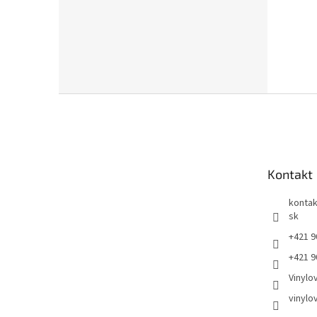
Z
á
p
ä
t
Kontakt
i
e
kontak
sk
+421 9
+421 9
Vinylo
vinylo