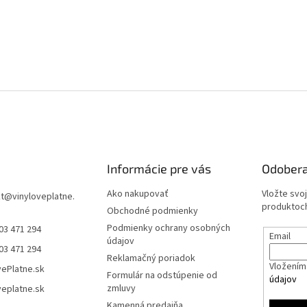
Informácie pre vás
Odobera
Ako nakupovať
Vložte svo
t
@
vinyloveplatne.
produktoch
Obchodné podmienky
Podmienky ochrany osobných
03 471 294
Email
údajov
03 471 294
Reklamačný poriadok
Vložením 
vePlatne.sk
Formulár na odstúpenie od
údajov
zmluvy
veplatne.sk
Kamenná predajňa