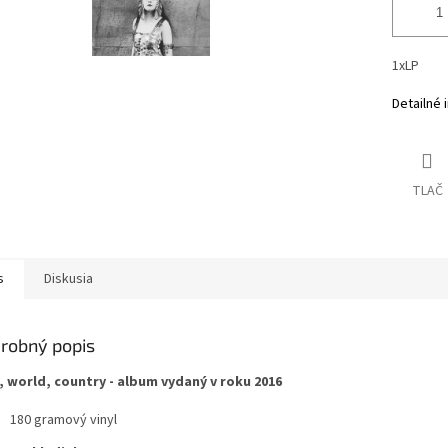
1xLP
Detailné 
TLAČ
s
Diskusia
robný popis
, world, country - album vydaný v roku 2016
180 gramový vinyl