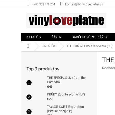
Prejsť
+421 903 471 294
kontakt@vinyloveplatne.sk
na
obsah
KATALÓG
ŽÁNER
DARČEKOVÉ POUKÁŽKY
Domov
KATALÓG
THE LUMINEERS Cleopatra (LP)
B
THE
o
č
Priemer
Neohod
Top 9 produktov
n
hodnote
ý
produkt
THE SPECIALS Live from the
p
Cathedral
je
€49
0,0
a
z
n
PRÚDY Zvoňte zvonky (LP)
5
e
€20
hviezdič
l
TAYLOR SWIFT Reputation
(Picture disc)(2LP)