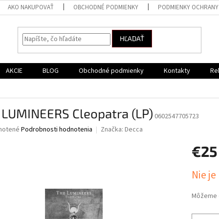
AKO NAKUPOVAŤ
OBCHODNÉ PODMIENKY
PODMIENKY OCHRANY
HĽADAŤ
AKCIE
BLOG
Obchodné podmienky
Kontakty
Re
 LUMINEERS Cleopatra (LP)
0602547705723
né
notené
Podrobnosti hodnotenia
Značka:
Decca
nie
€25
u
Jednotk
Nie je
cena:
iek.
Môžeme d