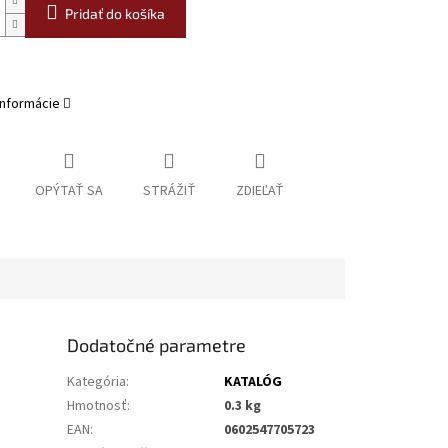
Pridať do košíka
informácie
OPÝTAŤ SA
STRÁŽIŤ
ZDIEĽAŤ
Dodatočné parametre
Kategória
:
KATALÓG
Hmotnosť
:
0.3 kg
EAN
:
0602547705723