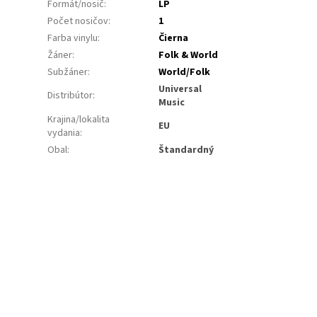
Formát/nosič
:
LP
Počet nosičov
:
1
Farba vinylu
:
Čierna
Žáner
:
Folk & World
Subžáner
:
World/Folk
Universal
Distribútor
:
Music
Krajina/lokalita
EU
vydania
:
Obal
:
Štandardný