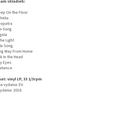
am skladieb:
eep On the Floor
helia
eopatra
un Song
gela
 the Light
ale Song
ong Way From Home
ck In the Head
My Eyes
atience
at: vinyl LP, 33 1/3rpm
na vydania: EU
vydania: 2016