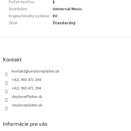
Počet nosičov
:
1
Distribútor
:
Universal Music
Krajina/lokalita vydania
:
EU
Obal
:
Štandardný
Z
á
p
ä
Kontakt
t
kontakt
@
vinyloveplatne.sk
i
e
+421 903 471 294
+421 903 471 294
VinylovePlatne.sk
vinyloveplatne.sk
Informácie pre vás