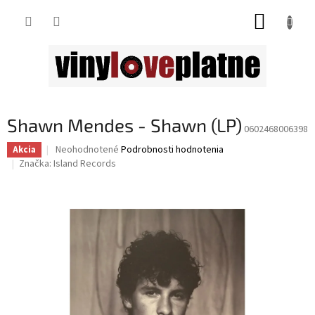
Prejsť
NÁKUP
na
obsah
KOŠÍK
Shawn Mendes - Shawn (LP)
0602468006398
Priemerné
Neohodnotené
Podrobnosti hodnotenia
Akcia
hodnotenie
Značka:
Island Records
produktu
je
0,0
z
5
hviezdičiek.