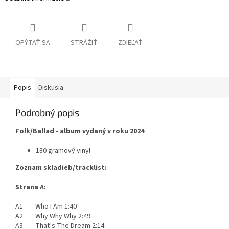
OPÝTAŤ SA
STRÁŽIŤ
ZDIEĽAŤ
Popis
Diskusia
Podrobný popis
Folk/Ballad - album vydaný v roku 2024
180 gramový vinyl
Zoznam skladieb/tracklist:
Strana A:
A1 Who I Am 1:40
A2 Why Why Why 2:49
A3 That’s The Dream 2:14