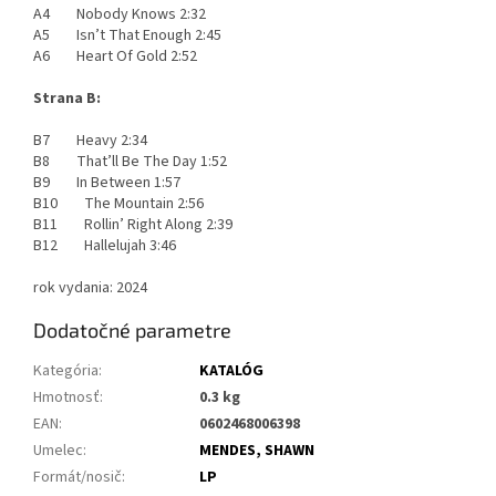
A4 Nobody Knows 2:32
A5 Isn’t That Enough 2:45
A6 Heart Of Gold 2:52
Strana B:
B7 Heavy 2:34
B8 That’ll Be The Day 1:52
B9 In Between 1:57
B10 The Mountain 2:56
B11 Rollin’ Right Along 2:39
B12 Hallelujah 3:46
rok vydania: 2024
Dodatočné parametre
Kategória
:
KATALÓG
Hmotnosť
:
0.3 kg
EAN
:
0602468006398
Umelec
:
MENDES, SHAWN
Formát/nosič
:
LP