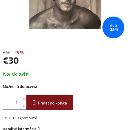
€40
–25 %
€40
–25 %
€30
Jednotková
Na sklade
cena:
Možnosti doručenia
Pridať do košíka
1x LP 180 gram.vinyl
Detailné informácie