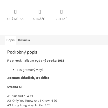
OPÝTAŤ SA
STRÁŽIŤ
ZDIEĽAŤ
Popis
Diskusia
Podrobný popis
Pop rock - album vydaný v roku 1985
180 gramový vinyl
Zoznam skladieb/tracklist:
Strana A:
A1 Sussudio 4:23
A2 Only You Know And I Know 4:20
A3 Long Long Way To Go 4:20