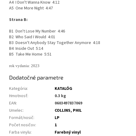
A4 I Don't Wanna Know 4:12
A5 One More Night 4:47
Strana B:
B1 Don't Lose My Number 4:46
B2 Who Said I Would 4:01
B3 Doesn't Anybody Stay Together Anymore 4:18
B4 Inside Out 5:14
B5 Take Me Home 5:51
rok vydania: 2023
Dodatočné parametre
Kategória
:
KATALÓG
Hmotnosť
:
0.3 kg
EAN
:
0603497837069
Umelec
:
COLLINS, PHIL
Formát/nosič
:
LP
Počet nosičov
:
1
Farba vinylu
:
Farebný vinyl