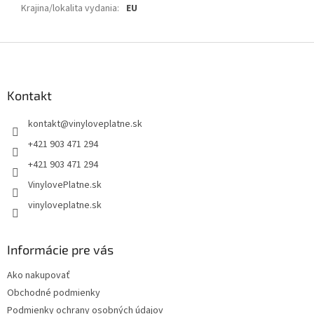
Krajina/lokalita vydania
:
EU
Z
á
p
ä
Kontakt
t
kontakt
@
vinyloveplatne.sk
i
e
+421 903 471 294
+421 903 471 294
VinylovePlatne.sk
vinyloveplatne.sk
Informácie pre vás
Ako nakupovať
Obchodné podmienky
Podmienky ochrany osobných údajov