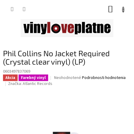
Prejsť
NÁKUP
na
obsah
KOŠÍK
Phil Collins No Jacket Required
(Crystal clear vinyl) (LP)
0603497837069
Priemerné
Neohodnotené
Podrobnosti hodnotenia
Akcia
Farebný vinyl
hodnotenie
Značka:
Atlantic Records
produktu
je
0,0
z
5
hviezdičiek.