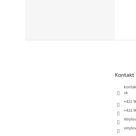
Z
á
p
ä
t
Kontakt
i
e
kontak
sk
+421 9
+421 9
Vinylo
vinylo