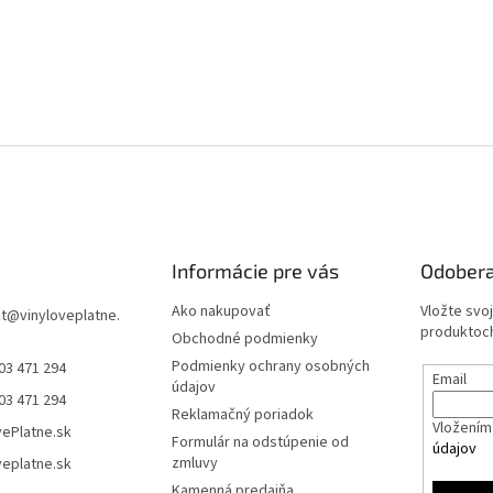
Informácie pre vás
Odobera
Ako nakupovať
Vložte svo
t
@
vinyloveplatne.
produktoch
Obchodné podmienky
Podmienky ochrany osobných
03 471 294
Email
údajov
03 471 294
Reklamačný poriadok
Vložením 
vePlatne.sk
Formulár na odstúpenie od
údajov
zmluvy
veplatne.sk
Kamenná predajňa