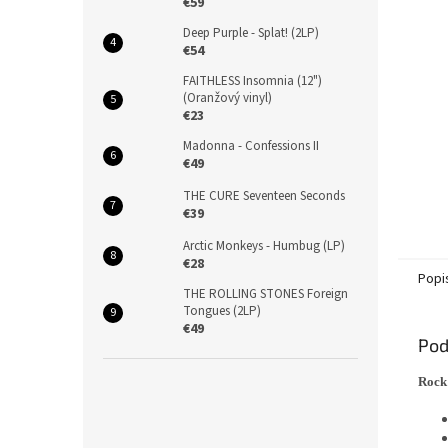
€59
Deep Purple - Splat! (2LP)
€54
FAITHLESS Insomnia (12")
(Oranžový vinyl)
€23
Madonna - Confessions II
€49
THE CURE Seventeen Seconds
€39
Arctic Monkeys - Humbug (LP)
€28
Popi
THE ROLLING STONES Foreign
Tongues (2LP)
€49
Pod
Rock