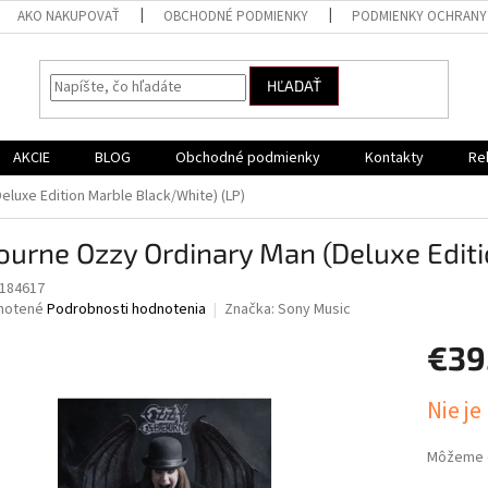
AKO NAKUPOVAŤ
OBCHODNÉ PODMIENKY
PODMIENKY OCHRANY
HĽADAŤ
AKCIE
BLOG
Obchodné podmienky
Kontakty
Re
luxe Edition Marble Black/White) (LP)
urne Ozzy Ordinary Man (Deluxe Editi
184617
né
notené
Podrobnosti hodnotenia
Značka:
Sony Music
nie
€39
u
Jednotk
Nie je
cena:
iek.
Môžeme d