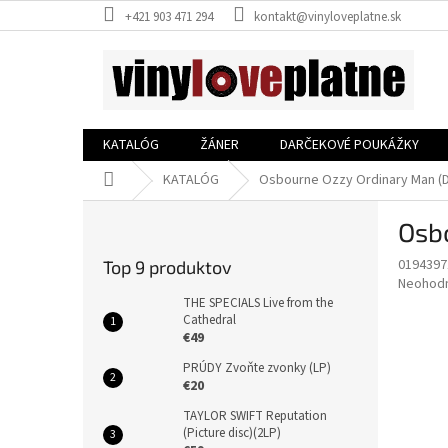
Prejsť
+421 903 471 294
kontakt@vinyloveplatne.sk
na
obsah
KATALÓG
ŽÁNER
DARČEKOVÉ POUKÁŽKY
Domov
KATALÓG
Osbourne Ozzy Ordinary Man (De
B
Osbo
o
č
0194397
Top 9 produktov
n
Priemer
Neohod
ý
hodnote
THE SPECIALS Live from the
p
Cathedral
produkt
€49
je
a
0,0
n
PRÚDY Zvoňte zvonky (LP)
z
e
€20
5
l
hviezdič
TAYLOR SWIFT Reputation
(Picture disc)(2LP)