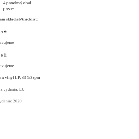
4 panelový obal
poster
m skladieb/tracklist:
a A:
ravujeme
a B:
ravujeme
t: vinyl LP, 33 1/3rpm
na vydania: EU
ydania: 2020