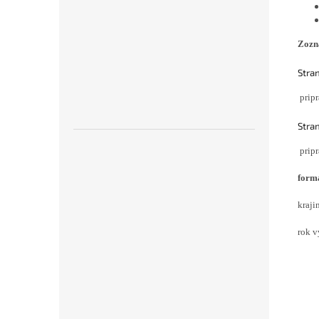
Zozna
Stran
prip
Stran
prip
forma
kraji
rok v