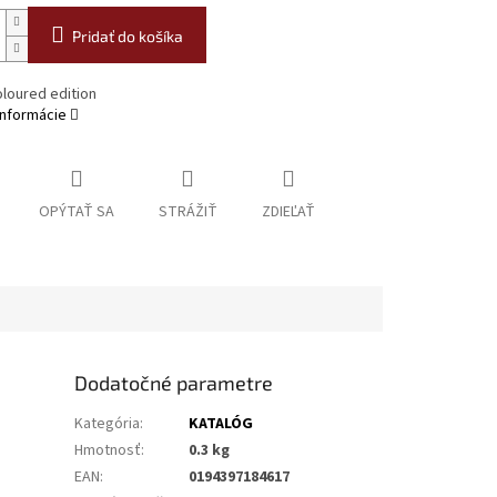
Pridať do košíka
oloured edition
informácie
OPÝTAŤ SA
STRÁŽIŤ
ZDIEĽAŤ
Dodatočné parametre
Kategória
:
KATALÓG
Hmotnosť
:
0.3 kg
EAN
:
0194397184617