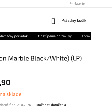
 OSOBNÝCH ÚDAJOV
REKLAMAČNÝ PORIADOK
Prihlásenie
FORMULÁR NA ODSTÚ
NÁKUPNÝ
Prázdny košík
KOŠÍK
klamačný poriadok
Odstúpenie od zmluvy
Formulár na odstúp
on Marble Black/White) (LP)
,90
ová
 na sklade
oručiť do:
28.8.2026
Možnosti doručenia