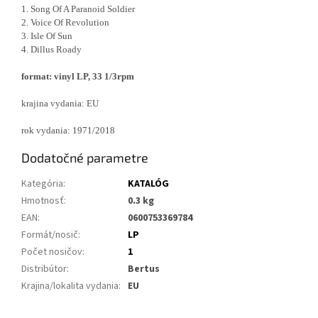
1. Song Of A Paranoid Soldier
2. Voice Of Revolution
3. Isle Of Sun
4. Dillus Roady
format: vinyl LP, 33 1/3rpm
krajina vydania: EU
rok vydania: 1971/2018
Dodatočné parametre
Kategória
:
KATALÓG
Hmotnosť
:
0.3 kg
EAN
:
0600753369784
Formát/nosič
:
LP
Počet nosičov
:
1
Distribútor
:
Bertus
Krajina/lokalita vydania
:
EU