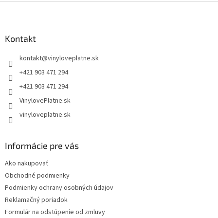
Z
á
p
ä
Kontakt
t
kontakt
@
vinyloveplatne.sk
i
e
+421 903 471 294
+421 903 471 294
VinylovePlatne.sk
vinyloveplatne.sk
Informácie pre vás
Ako nakupovať
Obchodné podmienky
Podmienky ochrany osobných údajov
Reklamačný poriadok
Formulár na odstúpenie od zmluvy