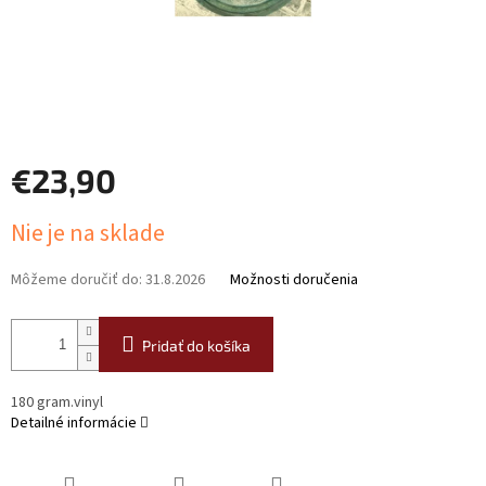
€23,90
Jednotková
Nie je na sklade
cena:
Môžeme doručiť do:
31.8.2026
Možnosti doručenia
Pridať do košíka
180 gram.vinyl
Detailné informácie