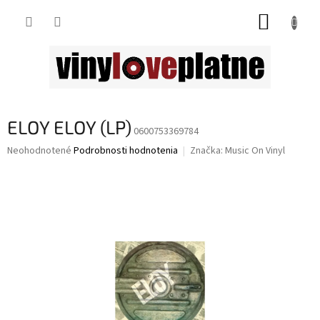
Prejsť
NÁKUP
na
obsah
KOŠÍK
ELOY ELOY (LP)
0600753369784
Priemerné
Neohodnotené
Podrobnosti hodnotenia
Značka:
Music On Vinyl
hodnotenie
produktu
je
0,0
z
5
hviezdičiek.