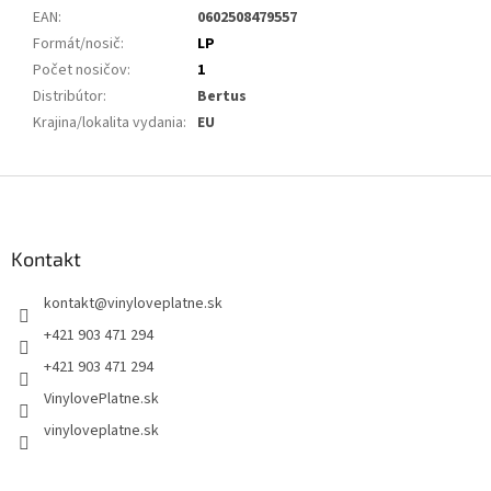
EAN
:
0602508479557
Formát/nosič
:
LP
Počet nosičov
:
1
Distribútor
:
Bertus
Krajina/lokalita vydania
:
EU
Z
á
p
ä
Kontakt
t
kontakt
@
vinyloveplatne.sk
i
e
+421 903 471 294
+421 903 471 294
VinylovePlatne.sk
vinyloveplatne.sk