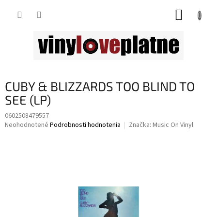
Prejsť
NÁKUP
na
obsah
KOŠÍK
CUBY & BLIZZARDS TOO BLIND TO
SEE (LP)
0602508479557
Priemerné
Neohodnotené
Podrobnosti hodnotenia
Značka:
Music On Vinyl
hodnotenie
produktu
je
0,0
z
5
hviezdičiek.