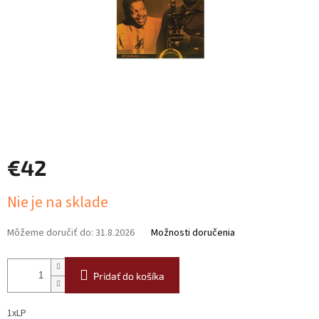
€42
Jednotková
Nie je na sklade
cena:
Môžeme doručiť do:
31.8.2026
Možnosti doručenia
Pridať do košíka
1xLP