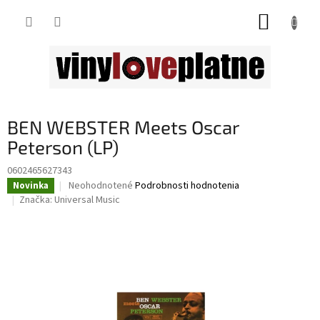
Prejsť
NÁKUP
na
obsah
KOŠÍK
BEN WEBSTER Meets Oscar
Peterson (LP)
0602465627343
Priemerné
Neohodnotené
Podrobnosti hodnotenia
Novinka
hodnotenie
Značka:
Universal Music
produktu
je
0,0
z
5
hviezdičiek.