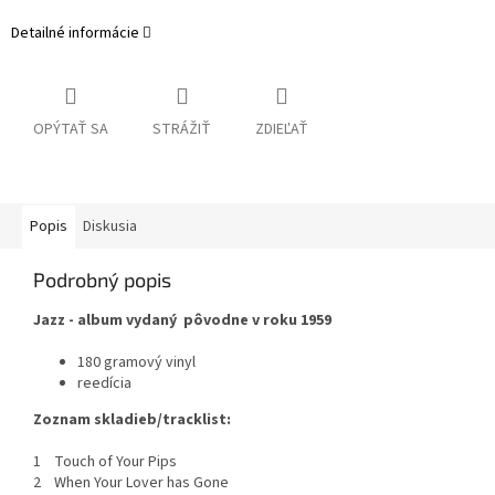
Detailné informácie
OPÝTAŤ SA
STRÁŽIŤ
ZDIEĽAŤ
Popis
Diskusia
Podrobný popis
Jazz - album vydaný pôvodne v roku 1959
180 gramový vinyl
reedícia
Zoznam skladieb/tracklist:
1 Touch of Your Pips
2 When Your Lover has Gone