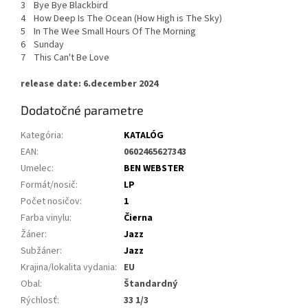
3 Bye Bye Blackbird
4 How Deep Is The Ocean (How High is The Sky)
5 In The Wee Small Hours Of The Morning
6 Sunday
7 This Can't Be Love
release date: 6.december 2024
Dodatočné parametre
Kategória
:
KATALÓG
EAN
:
0602465627343
Umelec
:
BEN WEBSTER
Formát/nosič
:
LP
Počet nosičov
:
1
Farba vinylu
:
Čierna
Žáner
:
Jazz
Subžáner
:
Jazz
Krajina/lokalita vydania
:
EU
Obal
:
Štandardný
Rýchlosť
:
33 1/3