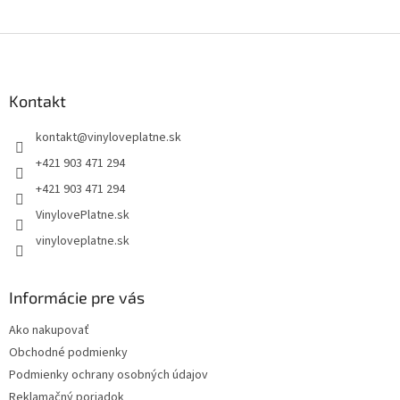
Z
á
p
ä
Kontakt
t
kontakt
@
vinyloveplatne.sk
i
e
+421 903 471 294
+421 903 471 294
VinylovePlatne.sk
vinyloveplatne.sk
Informácie pre vás
Ako nakupovať
Obchodné podmienky
Podmienky ochrany osobných údajov
Reklamačný poriadok