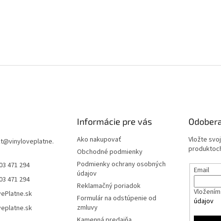
Informácie pre vás
Odobera
Ako nakupovať
Vložte svo
t
@
vinyloveplatne.
produktoch
Obchodné podmienky
Podmienky ochrany osobných
03 471 294
Email
údajov
03 471 294
Reklamačný poriadok
Vložením 
vePlatne.sk
Formulár na odstúpenie od
údajov
zmluvy
veplatne.sk
Kamenná predajňa