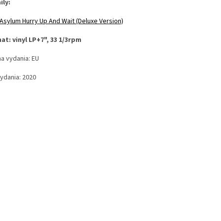
ily:
 Asylum Hurry Up And Wait (Deluxe Version)
at: vinyl LP+7", 33 1/3rpm
na vydania: EU
vydania: 2020