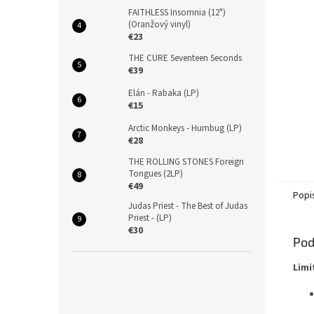
FAITHLESS Insomnia (12")
(Oranžový vinyl)
€23
THE CURE Seventeen Seconds
€39
Elán - Rabaka (LP)
€15
Arctic Monkeys - Humbug (LP)
€28
THE ROLLING STONES Foreign
Tongues (2LP)
€49
Popi
Judas Priest - The Best of Judas
Priest - (LP)
€30
Pod
Limi