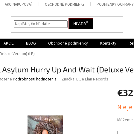
AKO NAKUPOVAŤ
OBCHODNÉ PODMIENKY
PODMIENKY OCHRANY
HĽADAŤ
AKCIE
BLOG
Obchodné podmienky
Kontakty
Re
Deluxe Version) (LP)
 Asylum Hurry Up And Wait (Deluxe Ver
né
notené
Podrobnosti hodnotenia
Značka:
Blue Elan Records
nie
€32
u
Jednotk
Nie je
cena:
iek.
Môžeme d