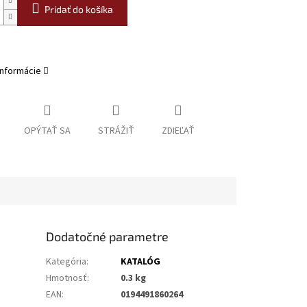
Pridať do košíka
informácie
OPÝTAŤ SA
STRÁŽIŤ
ZDIEĽAŤ
Dodatočné parametre
Kategória
:
KATALÓG
Hmotnosť
:
0.3 kg
EAN
:
0194491860264