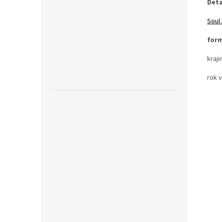
Deta
Soul
form
kraji
rok 