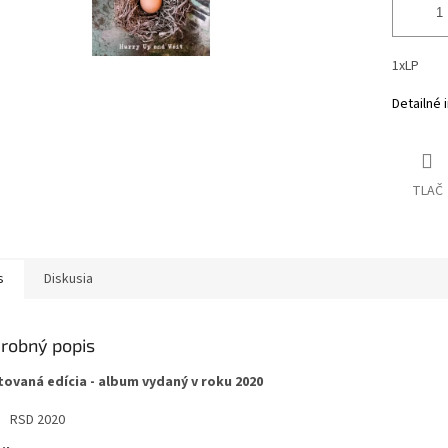
1xLP
Detailné 
TLAČ
s
Diskusia
robný popis
tovaná edícia - album vydaný v roku 2020
RSD 2020