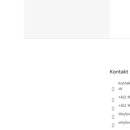
Z
á
p
ä
t
Kontakt
i
e
kontak
sk
+421 9
+421 9
Vinylo
vinylo