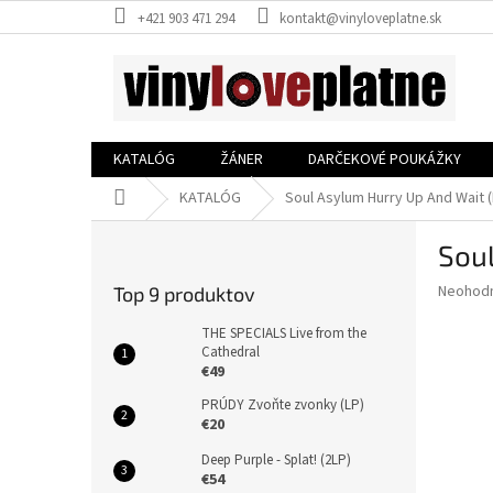
Prejsť
+421 903 471 294
kontakt@vinyloveplatne.sk
na
obsah
KATALÓG
ŽÁNER
DARČEKOVÉ POUKÁŽKY
Domov
KATALÓG
Soul Asylum Hurry Up And Wait (
B
Soul
o
č
Priemer
Neohod
Top 9 produktov
n
hodnote
ý
produkt
THE SPECIALS Live from the
p
Cathedral
je
€49
0,0
a
z
n
PRÚDY Zvoňte zvonky (LP)
5
e
€20
hviezdič
l
Deep Purple - Splat! (2LP)
€54