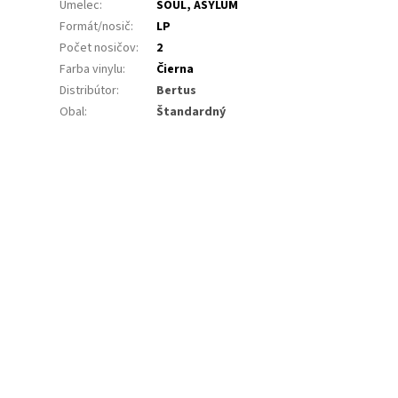
Umelec
:
SOUL, ASYLUM
Formát/nosič
:
LP
Počet nosičov
:
2
Farba vinylu
:
Čierna
Distribútor
:
Bertus
Obal
:
Štandardný