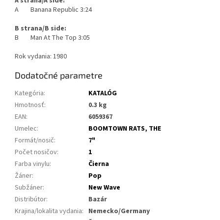
A strana/A side:
A Banana Republic 3:24
B strana/B side:
B Man At The Top 3:05
Rok vydania: 1980
Dodatočné parametre
Kategória
:
KATALÓG
Hmotnosť
:
0.3 kg
EAN
:
6059367
Umelec
:
BOOMTOWN RATS, THE
Formát/nosič
:
7"
Počet nosičov
:
1
Farba vinylu
:
Čierna
Žáner
:
Pop
Subžáner
:
New Wave
Distribútor
:
Bazár
Krajina/lokalita vydania
:
Nemecko/Germany