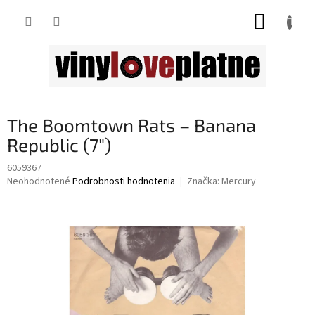
Prejsť
NÁKUP
na
obsah
KOŠÍK
The Boomtown Rats – Banana
Republic (7")
6059367
Priemerné
Neohodnotené
Podrobnosti hodnotenia
Značka:
Mercury
hodnotenie
produktu
je
0,0
z
5
hviezdičiek.