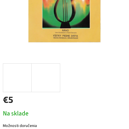
€5
Jednotková
Na sklade
cena:
Možnosti doručenia