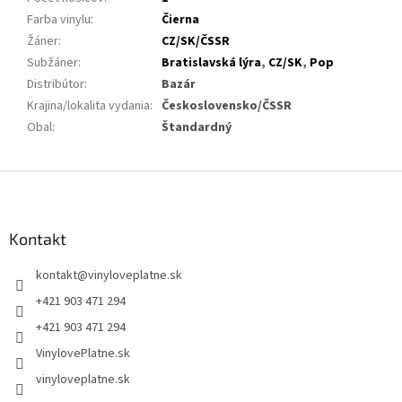
Farba vinylu
:
Čierna
Žáner
:
CZ/SK/ČSSR
Subžáner
:
Bratislavská lýra
,
CZ/SK
,
Pop
Distribútor
:
Bazár
Krajina/lokalita vydania
:
Československo/ČSSR
Obal
:
Štandardný
Z
á
p
ä
Kontakt
t
kontakt
@
vinyloveplatne.sk
i
e
+421 903 471 294
+421 903 471 294
VinylovePlatne.sk
vinyloveplatne.sk