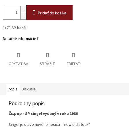
Pridať do košíka
1x7", SP bazár
Detailné informácie
OPÝTAŤ SA
STRÁŽIŤ
ZDIEĽAŤ
Popis
Diskusia
Podrobný popis
Čs.pop - SP singel vydaný v roku 1986
Singel je stave nového nosiča - "new old stock"