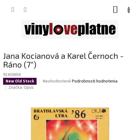
Prejsť
NÁKUP
na
obsah
KOŠÍK
Jana Kocianová a Karel Černoch -
Ráno (7")
91430656
Priemerné
Neohodnotené
Podrobnosti hodnotenia
New Old Stock
hodnotenie
Značka:
Opus
produktu
je
0,0
z
5
hviezdičiek.