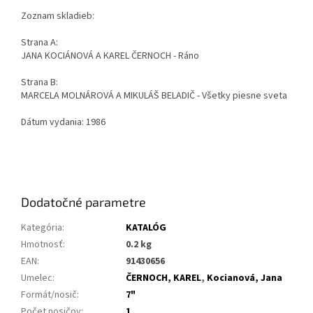
Zoznam skladieb:
Strana A:
JANA KOCIÁNOVÁ A KAREL ČERNOCH - Ráno
Strana B:
MARCELA MOLNÁROVÁ A MIKULÁŠ BELADIČ - Všetky piesne sveta
Dátum vydania: 1986
Dodatočné parametre
Kategória
:
KATALÓG
Hmotnosť
:
0.2 kg
EAN
:
91430656
Umelec
:
ČERNOCH, KAREL
,
Kocianová, Jana
Formát/nosič
:
7"
Počet nosičov
:
1