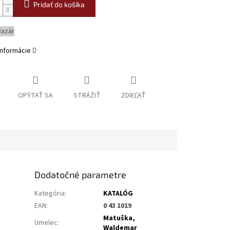
Pridať do košíka
Bazár
informácie
OPÝTAŤ SA
STRÁŽIŤ
ZDIEĽAŤ
Dodatočné parametre
Kategória
:
KATALÓG
EAN
:
0 43 1019
Matuška,
Umelec
:
Waldemar