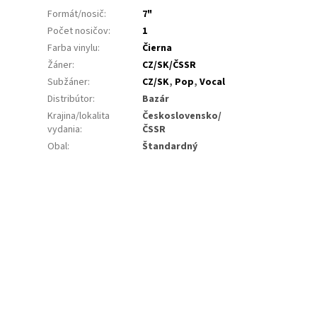
Formát/nosič
:
7"
Počet nosičov
:
1
Farba vinylu
:
Čierna
Žáner
:
CZ/SK/ČSSR
Subžáner
:
CZ/SK
,
Pop
,
Vocal
Distribútor
:
Bazár
Krajina/lokalita
Československo/
vydania
:
ČSSR
Obal
:
Štandardný