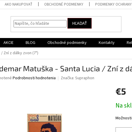
AKO NAKUPOVAŤ
OBCHODNÉ PODMIENKY
PODMIENKY OCHRANY
HĽADAŤ
AKCIE
BLOG
Obchodné podmienky
Kontakty
Re
/ Zní z dálky zvon (7")
emar Matuška - Santa Lucia / Zní z dá
né
notené
Podrobnosti hodnotenia
Značka:
Supraphon
nie
€5
u
Jednotk
Na sk
cena:
iek.
Možnosti