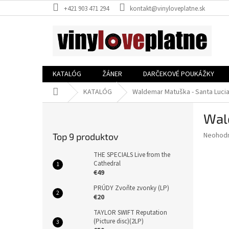
Prejsť
+421 903 471 294
kontakt@vinyloveplatne.sk
na
obsah
KATALÓG
ŽÁNER
DARČEKOVÉ POUKÁŽKY
Domov
KATALÓG
Waldemar Matuška - Santa Lucia 
B
Wald
o
č
Priemer
Neohod
Top 9 produktov
n
hodnote
ý
produkt
THE SPECIALS Live from the
p
Cathedral
je
€49
0,0
a
z
n
PRÚDY Zvoňte zvonky (LP)
5
e
€20
hviezdič
l
TAYLOR SWIFT Reputation
(Picture disc)(2LP)