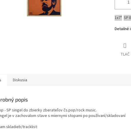
1x7"
SP 
Detailné 
TLAČ
s
Diskusia
robný popis
op - SP singel do zbierky zberateľov čs.pop/rock music.
ingel je v zachovalom stave s miernymi stopami po používaní/skladovaní
am skladieb/tracklist: