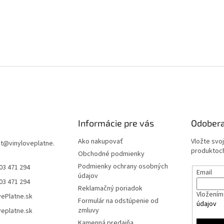
Informácie pre vás
Odobera
Ako nakupovať
Vložte svo
t
@
vinyloveplatne.
produktoch
Obchodné podmienky
Podmienky ochrany osobných
03 471 294
Email
údajov
03 471 294
Reklamačný poriadok
Vložením 
vePlatne.sk
Formulár na odstúpenie od
údajov
zmluvy
veplatne.sk
Kamenná predajňa