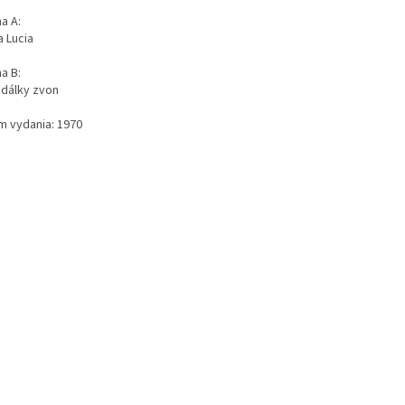
a A:
a Lucia
a B:
 dálky zvon
m vydania: 1970