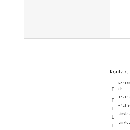
Z
á
p
ä
t
Kontakt
i
e
kontak
sk
+421 9
+421 9
Vinylo
vinylo