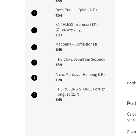
€59
Deep Purple - Splat! (2LP)
€54
FAITHLESS Insomnia (12")
(Oranžový vinyl)
€23
Madonna - Confessions II
€49
THE CURE Seventeen Seconds
€39
Arctic Monkeys - Humbug (LP)
€28
Popi
THE ROLLING STONES Foreign
Tongues (2LP)
€49
Pod
Čs.p
SP s
Zozn