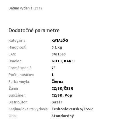
Dátum vydania: 1973
Dodatočné parametre
Kategória
:
KATALÓG
Hmotnosť
:
0.1 kg
EAN
:
0431560
Umelec
:
GOTT, KAREL
Formát/nosič
:
7"
Počet nosičov
:
1
Farba vinylu
:
Čierna
Žáner
:
CZ/SK/ČSSR
Subžáner
:
CZ/SK
,
Pop
Distribútor
:
Bazár
Krajina/lokalita vydania
:
Československo/ČSSR
Obal
:
Štandardný