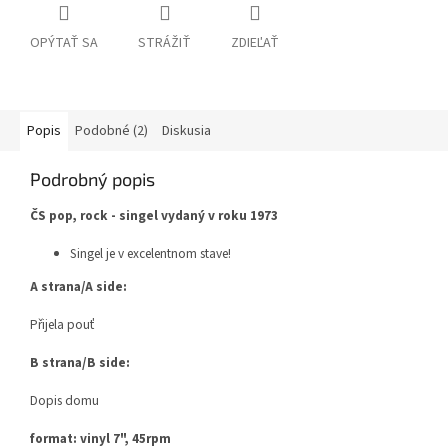
OPÝTAŤ SA
STRÁŽIŤ
ZDIEĽAŤ
Popis
Podobné (2)
Diskusia
Podrobný popis
ČS pop, rock - singel vydaný v roku 1973
Singel je v excelentnom stave!
A strana/A side:
Přijela pouť
B strana/B side:
Dopis domu
format: vinyl 7", 45rpm