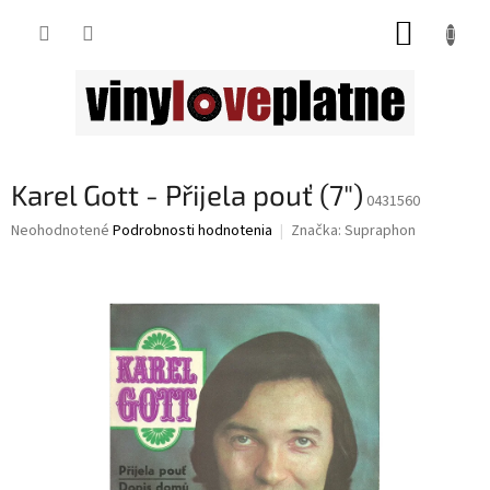
Prejsť
NÁKUP
na
obsah
KOŠÍK
Karel Gott - Přijela pouť (7")
0431560
Priemerné
Neohodnotené
Podrobnosti hodnotenia
Značka:
Supraphon
hodnotenie
produktu
je
0,0
z
5
hviezdičiek.