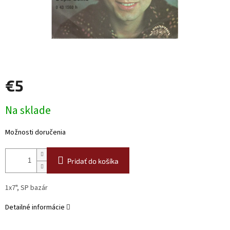
€5
Jednotková
Na sklade
cena:
Možnosti doručenia
Pridať do košíka
1x7", SP bazár
Detailné informácie