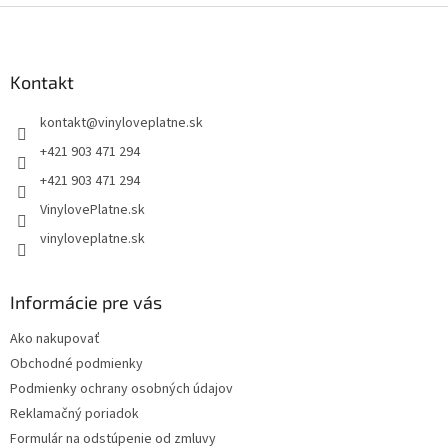
Z
á
p
ä
Kontakt
t
kontakt
@
vinyloveplatne.sk
i
e
+421 903 471 294
+421 903 471 294
VinylovePlatne.sk
vinyloveplatne.sk
Informácie pre vás
Ako nakupovať
Obchodné podmienky
Podmienky ochrany osobných údajov
Reklamačný poriadok
Formulár na odstúpenie od zmluvy