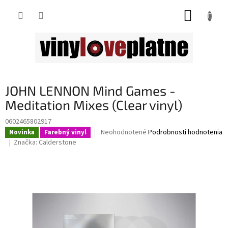
Prejsť
NÁKUP
na
obsah
KOŠÍK
JOHN LENNON Mind Games -
Meditation Mixes (Clear vinyl)
0602465802917
Priemerné
Neohodnotené
Podrobnosti hodnotenia
Novinka
Farebný vinyl
hodnotenie
Značka:
Calderstone
produktu
je
0,0
z
5
hviezdičiek.