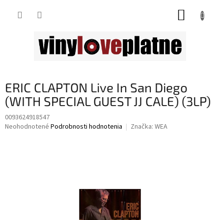
Prejsť
NÁKUP
na
obsah
KOŠÍK
ERIC CLAPTON Live In San Diego
(WITH SPECIAL GUEST JJ CALE) (3LP)
0093624918547
Priemerné
Neohodnotené
Podrobnosti hodnotenia
Značka:
WEA
hodnotenie
produktu
je
0,0
z
5
hviezdičiek.