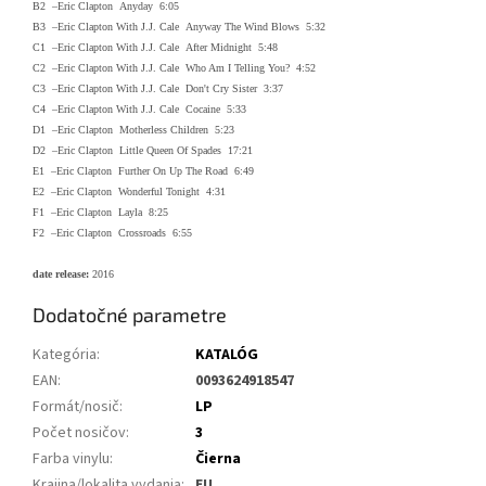
B2 –Eric Clapton Anyday 6:05
B3 –Eric Clapton With J.J. Cale Anyway The Wind Blows 5:32
C1 –Eric Clapton With J.J. Cale After Midnight 5:48
C2 –Eric Clapton With J.J. Cale Who Am I Telling You? 4:52
C3 –Eric Clapton With J.J. Cale Don't Cry Sister 3:37
C4 –Eric Clapton With J.J. Cale Cocaine 5:33
D1 –Eric Clapton Motherless Children 5:23
D2 –Eric Clapton Little Queen Of Spades 17:21
E1 –Eric Clapton Further On Up The Road 6:49
E2 –Eric Clapton Wonderful Tonight 4:31
F1 –Eric Clapton Layla 8:25
F2 –Eric Clapton Crossroads 6:55
date release:
2016
Dodatočné parametre
Kategória
:
KATALÓG
EAN
:
0093624918547
Formát/nosič
:
LP
Počet nosičov
:
3
Farba vinylu
:
Čierna
Krajina/lokalita vydania
:
EU