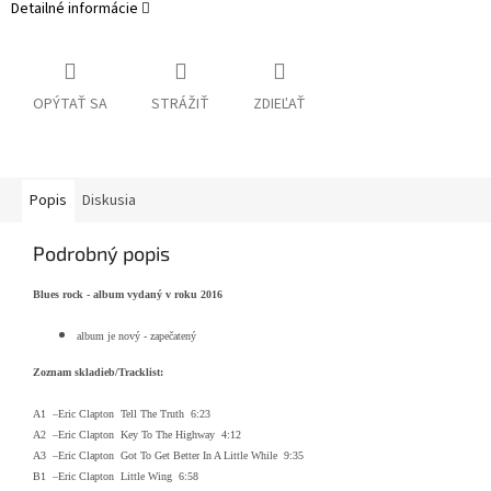
Detailné informácie
OPÝTAŤ SA
STRÁŽIŤ
ZDIEĽAŤ
Popis
Diskusia
Podrobný popis
Blues rock - album vydaný v roku 2016
album je nový - zapečatený
Zo
znam skladieb/Tracklist:
A1 –Eric Clapton Tell The Truth 6:23
A2 –Eric Clapton Key To The Highway 4:12
A3 –Eric Clapton Got To Get Better In A Little While 9:35
B1 –Eric Clapton Little Wing 6:58