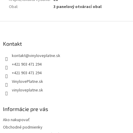
Obal
:
3 panelový otvárací obal
Z
á
p
ä
Kontakt
t
kontakt
@
vinyloveplatne.sk
i
e
+421 903 471 294
+421 903 471 294
VinylovePlatne.sk
vinyloveplatne.sk
Informácie pre vás
Ako nakupovať
Obchodné podmienky