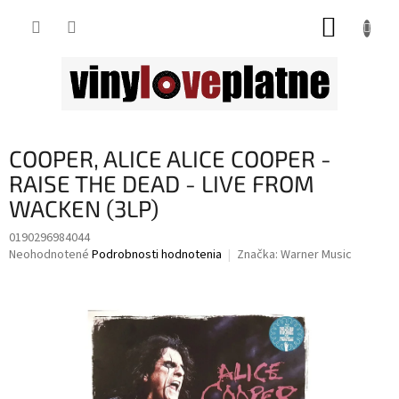
Prejsť
NÁKUP
na
obsah
KOŠÍK
COOPER, ALICE ALICE COOPER -
RAISE THE DEAD - LIVE FROM
WACKEN (3LP)
0190296984044
Priemerné
Neohodnotené
Podrobnosti hodnotenia
Značka:
Warner Music
hodnotenie
produktu
je
0,0
z
5
hviezdičiek.