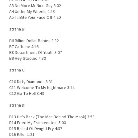
A2 House Of Fire 3:30
A3 No More Mr Nice Guy 3:02
A4 Under My Wheels 2:53
A5 I'll Bite Your Face Off 4:20
strana B:
B6 Billion Dollar Babies 3:32
B7 Caffeine 4:16
B8 Department Of Youth 3:07
B9 Hey Stoopid 4:30
strana C:
C10 Dirty Diamonds 8:31
C11 Welcome To My Nightmare 3:14
C12 Go To Hell 3:43
strana D:
D13 He's Back (The Man Behind The Mask) 3:53
D14 Feed My Frankenstein 5:00
D15 Ballad Of Dwight Fry 4:37
D16 Killer 1:21