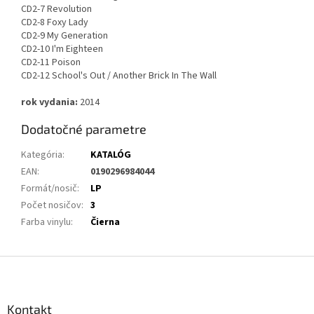
CD2-7 Revolution
CD2-8 Foxy Lady
CD2-9 My Generation
CD2-10 I'm Eighteen
CD2-11 Poison
CD2-12 School's Out / Another Brick In The Wall
rok vydania:
2014
Dodatočné parametre
Kategória
:
KATALÓG
EAN
:
0190296984044
Formát/nosič
:
LP
Počet nosičov
:
3
Farba vinylu
:
Čierna
Z
á
p
ä
Kontakt