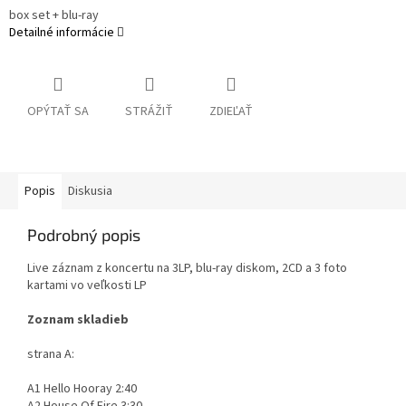
box set + blu-ray
Detailné informácie
OPÝTAŤ SA
STRÁŽIŤ
ZDIEĽAŤ
Popis
Diskusia
Podrobný popis
Live záznam z koncertu na 3LP, blu-ray diskom, 2CD a 3 foto
kartami vo veľkosti LP
Zoznam skladieb
strana A:
A1 Hello Hooray 2:40