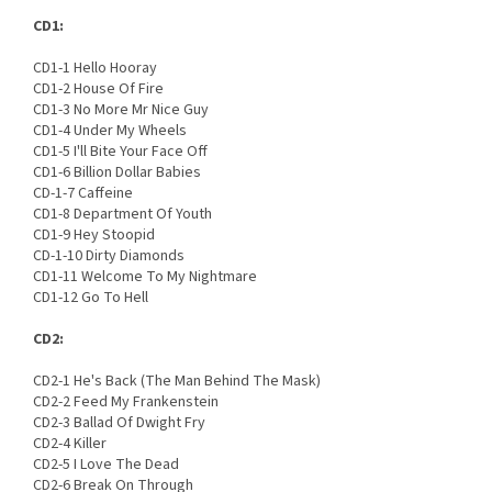
CD1:
CD1-1 Hello Hooray
CD1-2 House Of Fire
CD1-3 No More Mr Nice Guy
CD1-4 Under My Wheels
CD1-5 I'll Bite Your Face Off
CD1-6 Billion Dollar Babies
CD-1-7 Caffeine
CD1-8 Department Of Youth
CD1-9 Hey Stoopid
CD-1-10 Dirty Diamonds
CD1-11 Welcome To My Nightmare
CD1-12 Go To Hell
CD2:
CD2-1 He's Back (The Man Behind The Mask)
CD2-2 Feed My Frankenstein
CD2-3 Ballad Of Dwight Fry
CD2-4 Killer
CD2-5 I Love The Dead
CD2-6 Break On Through