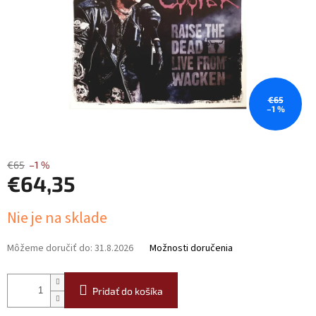
€65
–1 %
€65
–1 %
€64,35
Jednotková
Nie je na sklade
cena:
Môžeme doručiť do:
31.8.2026
Možnosti doručenia
Pridať do košíka