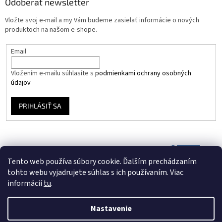
Odoberať newsletter
Vložte svoj e-mail a my Vám budeme zasielať informácie o nových
produktoch na našom e-shope.
Email
Vložením e-mailu súhlasíte s
podmienkami ochrany osobných
údajov
PRIHLÁSIŤ SA
Tento web používa súbory cookie. Ďalším prechádzaním
tohto webu vyjadrujete súhlas s ich používaním. Viac
informácií
tu
.
Nastavenie
Vytvoril Shoptet