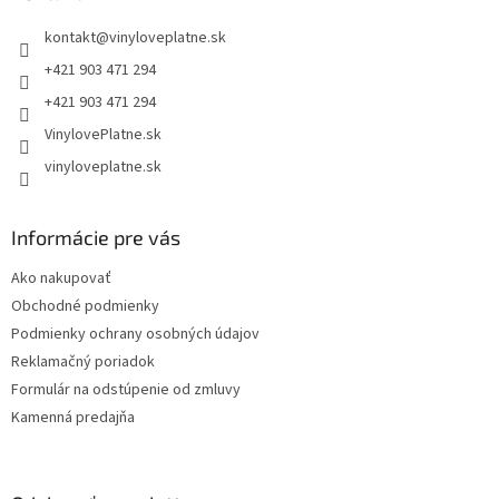
t
kontakt
@
vinyloveplatne.sk
i
e
+421 903 471 294
+421 903 471 294
VinylovePlatne.sk
vinyloveplatne.sk
Informácie pre vás
Ako nakupovať
Obchodné podmienky
Podmienky ochrany osobných údajov
Reklamačný poriadok
Formulár na odstúpenie od zmluvy
Kamenná predajňa