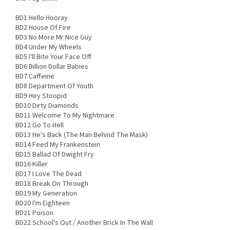
BD1 Hello Hooray
BD2 House Of Fire
BD3 No More Mr Nice Guy
BD4 Under My Wheels
BD5 I'll Bite Your Face Off
BD6 Billion Dollar Babies
BD7 Caffeine
BD8 Department Of Youth
BD9 Hey Stoopid
BD10 Dirty Diamonds
BD11 Welcome To My Nightmare
BD12 Go To Hell
BD13 He's Back (The Man Behind The Mask)
BD14 Feed My Frankenstein
BD15 Ballad Of Dwight Fry
BD16 Killer
BD17 I Love The Dead
BD18 Break On Through
BD19 My Generation
BD20 I'm Eighteen
BD21 Poison
BD22 School's Out / Another Brick In The Wall