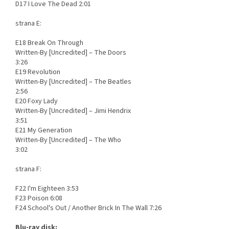
D17 I Love The Dead 2:01
strana E:
E18 Break On Through
Written-By [Uncredited] – The Doors
3:26
E19 Revolution
Written-By [Uncredited] – The Beatles
2:56
E20 Foxy Lady
Written-By [Uncredited] – Jimi Hendrix
3:51
E21 My Generation
Written-By [Uncredited] – The Who
3:02
strana F:
F22 I'm Eighteen 3:53
F23 Poison 6:08
F24 School's Out / Another Brick In The Wall 7:26
Blu-ray disk: