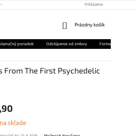
 OSOBNÝCH ÚDAJOV
REKLAMAČNÝ PORIADOK
Prihlásenie
FORMULÁR NA ODSTÚ
NÁKUPNÝ
Prázdny košík
KOŠÍK
klamačný poriadok
Odstúpenie od zmluvy
Formulár na odstúp
ts From The First Psychedelic
,90
ová
 na sklade