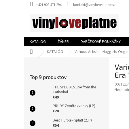
Prejsť
+421 903 471 294
kontakt@vinyloveplatne.sk
na
obsah
KATALÓG
ŽÁNER
DARČEKOVÉ POUKÁŽKY
Domov
KATALÓG
Various Artists - Nuggets Origin
B
Vari
o
č
Era 
Top 9 produktov
n
0081227
ý
THE SPECIALS Live from the
Priemer
Neohod
p
Cathedral
hodnote
€49
a
produkt
n
je
PRÚDY Zvoňte zvonky (LP)
e
€20
0,0
z
l
Deep Purple - Splat! (2LP)
5
€54
hviezdič