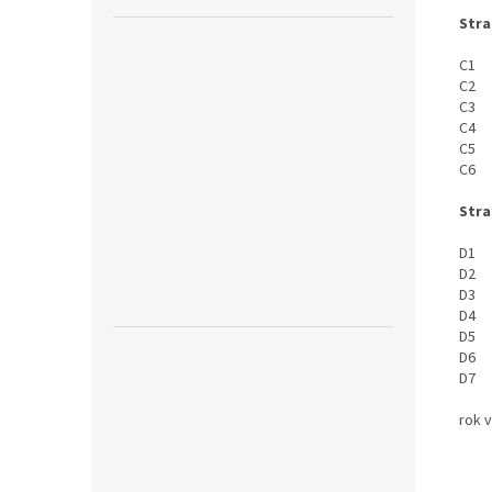
Stra
C1 C
C2 
C3 M
C4 T
C5 T
C6 
Stra
D1 C
D2 T
D3 T
D4 S
D5 
D6 
D7 T
rok 