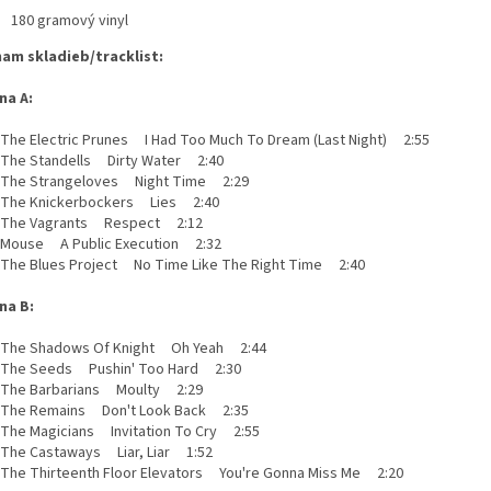
180 gramový vinyl
am skladieb/tracklist:
na A:
he Electric Prunes I Had Too Much To Dream (Last Night) 2:55
he Standells Dirty Water 2:40
he Strangeloves Night Time 2:29
he Knickerbockers Lies 2:40
The Vagrants Respect 2:12
ouse A Public Execution 2:32
he Blues Project No Time Like The Right Time 2:40
na B:
he Shadows Of Knight Oh Yeah 2:44
he Seeds Pushin' Too Hard 2:30
he Barbarians Moulty 2:29
he Remains Don't Look Back 2:35
he Magicians Invitation To Cry 2:55
he Castaways Liar, Liar 1:52
he Thirteenth Floor Elevators You're Gonna Miss Me 2:20