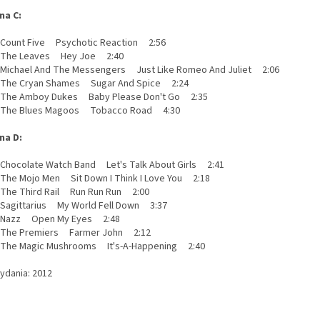
na C:
ount Five Psychotic Reaction 2:56
The Leaves Hey Joe 2:40
ichael And The Messengers Just Like Romeo And Juliet 2:06
he Cryan Shames Sugar And Spice 2:24
he Amboy Dukes Baby Please Don't Go 2:35
The Blues Magoos Tobacco Road 4:30
na D:
hocolate Watch Band Let's Talk About Girls 2:41
he Mojo Men Sit Down I Think I Love You 2:18
he Third Rail Run Run Run 2:00
agittarius My World Fell Down 3:37
Nazz Open My Eyes 2:48
The Premiers Farmer John 2:12
he Magic Mushrooms It's-A-Happening 2:40
vydania: 2012