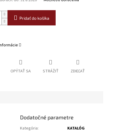
oručiť do:
31.8.2026
Možnosti doručenia
Pridať do košíka
informácie
OPÝTAŤ SA
STRÁŽIŤ
ZDIEĽAŤ
Dodatočné parametre
Kategória
:
KATALÓG