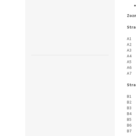
Zozn
Stra
A1 T
A2 T
A3 T
A4 T
A5 
A6 M
A7 T
Stra
B1 T
B2 T
B3 T
B4 T
B5 T
B6 T
B7 T