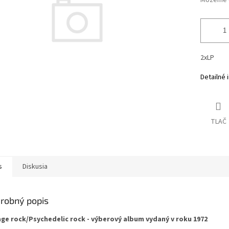
Môžeme d
2xLP
Detailné 
TLAČ
s
Diskusia
robný popis
ge rock/Psychedelic rock - výberový album vydaný v roku 1972