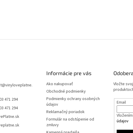
Informácie pre vás
Odobera
Ako nakupovať
Vložte svo
t
@
vinyloveplatne.
produktoch
Obchodné podmienky
Podmienky ochrany osobných
03 471 294
Email
údajov
03 471 294
Reklamačný poriadok
Vložením 
vePlatne.sk
Formulár na odstúpenie od
údajov
zmluvy
veplatne.sk
Kamenná predajňa