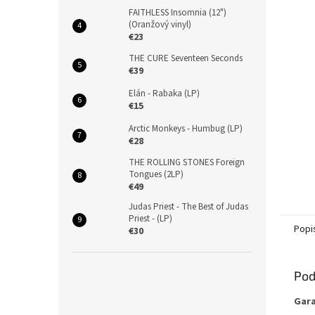
FAITHLESS Insomnia (12")
(Oranžový vinyl)
€23
THE CURE Seventeen Seconds
€39
Elán - Rabaka (LP)
€15
Arctic Monkeys - Humbug (LP)
€28
THE ROLLING STONES Foreign
Tongues (2LP)
€49
Judas Priest - The Best of Judas
Priest - (LP)
Popi
€30
Pod
Gara