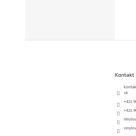
Z
á
p
ä
t
Kontakt
i
e
kontak
sk
+421 9
+421 9
Vinylo
vinylo