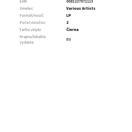
EAN
:
0081227971113
Umelec
:
Various Artists
Formát/nosič
:
LP
Počet nosičov
:
2
Farba vinylu
:
Čierna
Krajina/lokalita
EU
vydania
: