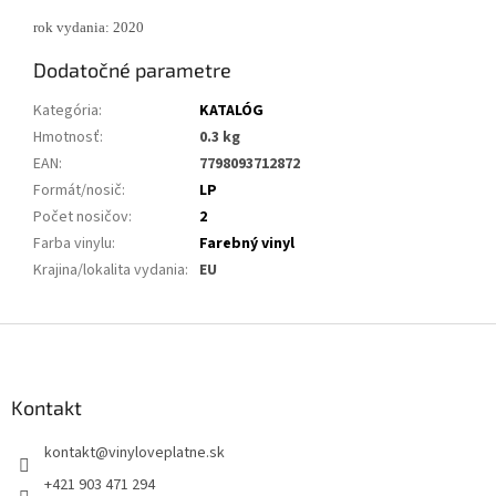
rok vydania: 2020
Dodatočné parametre
Kategória
:
KATALÓG
Hmotnosť
:
0.3 kg
EAN
:
7798093712872
Formát/nosič
:
LP
Počet nosičov
:
2
Farba vinylu
:
Farebný vinyl
Krajina/lokalita vydania
:
EU
Z
á
p
ä
Kontakt
t
kontakt
@
vinyloveplatne.sk
i
e
+421 903 471 294