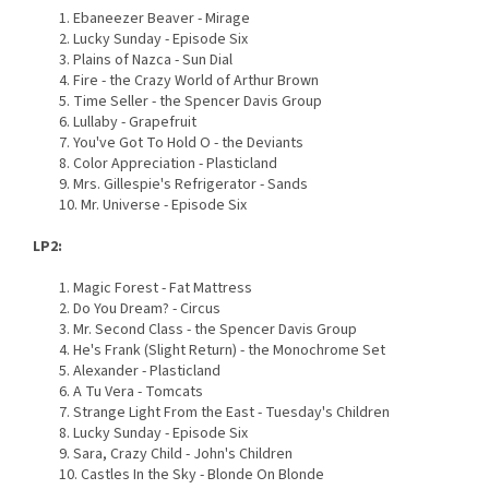
1. Ebaneezer Beaver - Mirage
2. Lucky Sunday - Episode Six
3. Plains of Nazca - Sun Dial
4. Fire - the Crazy World of Arthur Brown
5. Time Seller - the Spencer Davis Group
6. Lullaby - Grapefruit
7. You've Got To Hold O - the Deviants
8. Color Appreciation - Plasticland
9. Mrs. Gillespie's Refrigerator - Sands
10. Mr. Universe - Episode Six
LP2:
1. Magic Forest - Fat Mattress
2. Do You Dream? - Circus
3. Mr. Second Class - the Spencer Davis Group
4. He's Frank (Slight Return) - the Monochrome Set
5. Alexander - Plasticland
6. A Tu Vera - Tomcats
7. Strange Light From the East - Tuesday's Children
8. Lucky Sunday - Episode Six
9. Sara, Crazy Child - John's Children
10. Castles In the Sky - Blonde On Blonde