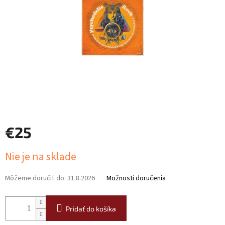
€25
Jednotková
Nie je na sklade
cena:
Môžeme doručiť do:
31.8.2026
Možnosti doručenia
Pridať do košíka