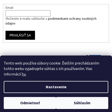
Email
Vložením e-mailu súhlasíte s
podmienkami ochrany osobných
údajov
PRIHLÁSIŤ SA
Tento web používa súbory cookie. Ďalším prechádzaním
tohto webu vyjadrujete súhlas s ich používaním. Viac
informácií
tu
.
Nastavenie
Vytvoril Shoptet
Odmietnuť
Súhlasím
Copyright 2026
Vinyloveplatne.sk
. Všetky práva vyhradené.