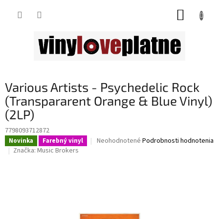
Prejsť
NÁKUP
na
obsah
KOŠÍK
Various Artists - Psychedelic Rock
(Transpararent Orange & Blue Vinyl)
(2LP)
7798093712872
Priemerné
Neohodnotené
Podrobnosti hodnotenia
Novinka
Farebný vinyl
hodnotenie
Značka:
Music Brokers
produktu
je
0,0
z
5
hviezdičiek.