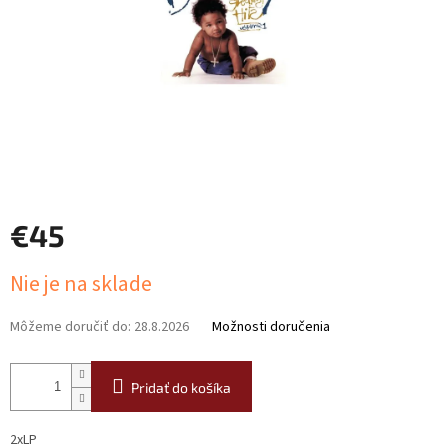
€45
Jednotková
Nie je na sklade
cena:
Môžeme doručiť do:
28.8.2026
Možnosti doručenia
Pridať do košíka
2xLP