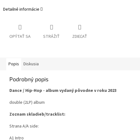
Detailné informácie
OPÝTAŤ SA
STRÁŽIŤ
ZDIEĽAŤ
Popis
Diskusia
Podrobný popis
Dance / Hip-Hop - album vydaný pôvodne v roku 2023
double (2LP) album
Zoznam skladieb/tracklist:
Strana A/A side:
A1 Intro