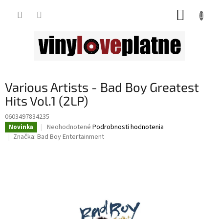
Prejsť
NÁKUP
na
obsah
KOŠÍK
Various Artists - Bad Boy Greatest
Hits Vol.1 (2LP)
0603497834235
Priemerné
Neohodnotené
Podrobnosti hodnotenia
Novinka
hodnotenie
Značka:
Bad Boy Entertainment
produktu
je
0,0
z
5
hviezdičiek.