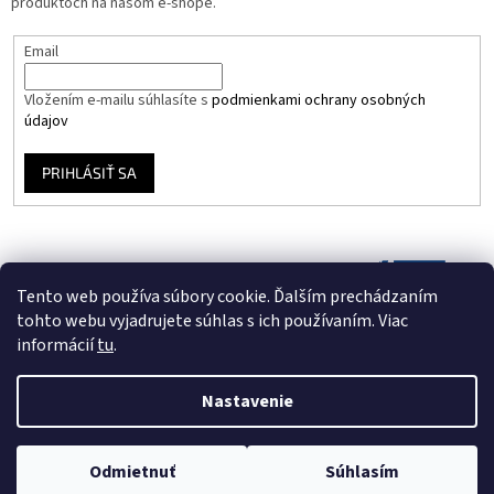
produktoch na našom e-shope.
Email
Vložením e-mailu súhlasíte s
podmienkami ochrany osobných
údajov
PRIHLÁSIŤ SA
Tento web používa súbory cookie. Ďalším prechádzaním
tohto webu vyjadrujete súhlas s ich používaním. Viac
informácií
tu
.
Nastavenie
Vytvoril Shoptet
Odmietnuť
Súhlasím
Copyright 2026
Vinyloveplatne.sk
. Všetky práva vyhradené.