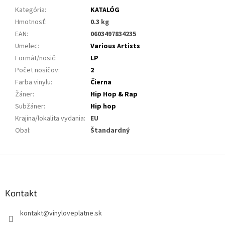
Kategória
:
KATALÓG
Hmotnosť
:
0.3 kg
EAN
:
0603497834235
Umelec
:
Various Artists
Formát/nosič
:
LP
Počet nosičov
:
2
Farba vinylu
:
Čierna
Žáner
:
Hip Hop & Rap
Subžáner
:
Hip hop
Krajina/lokalita vydania
:
EU
Obal
:
Štandardný
Z
á
p
ä
Kontakt
t
kontakt
@
vinyloveplatne.sk
i