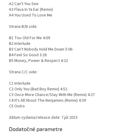
A2 Can't You See
A3 Flava In Ya Ear (Remix)
A4 You Used To Love Me
Strana B/B side:
B1 Too Old For Me 4:09
B2 Interlude
B3 Can't Nobody Hold Me Down 5:06
B4 Feel So Good 3:26
B5 Money, Power & Respect 4:22
Strana C/C side:
C1 Interlude
C2 Only You (Bad Boy Remix) 4:52
C3 Once More Chance/Stay With Me (Remix) 4:37
C4 It's All About The Benjamins (Remix) 4:39
C5 Outro
dátum vydania/release date: 7.júl 2023
Dodatočné parametre