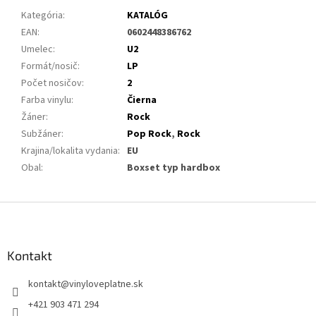
Kategória
:
KATALÓG
EAN
:
0602448386762
Umelec
:
U2
Formát/nosič
:
LP
Počet nosičov
:
2
Farba vinylu
:
Čierna
Žáner
:
Rock
Subžáner
:
Pop Rock
,
Rock
Krajina/lokalita vydania
:
EU
Obal
:
Boxset typ hardbox
Z
á
p
ä
Kontakt
t
kontakt
@
vinyloveplatne.sk
i
e
+421 903 471 294