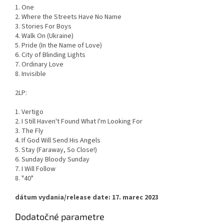
1. One
2. Where the Streets Have No Name
3. Stories For Boys
4. Walk On (Ukraine)
5. Pride (In the Name of Love)
6. City of Blinding Lights
7. Ordinary Love
8. Invisible
2LP:
1. Vertigo
2. I Still Haven't Found What I'm Looking For
3. The Fly
4. If God Will Send His Angels
5. Stay (Faraway, So Close!)
6. Sunday Bloody Sunday
7. I Will Follow
8. "40"
dátum vydania/release date: 17. marec 2023
Dodatočné parametre