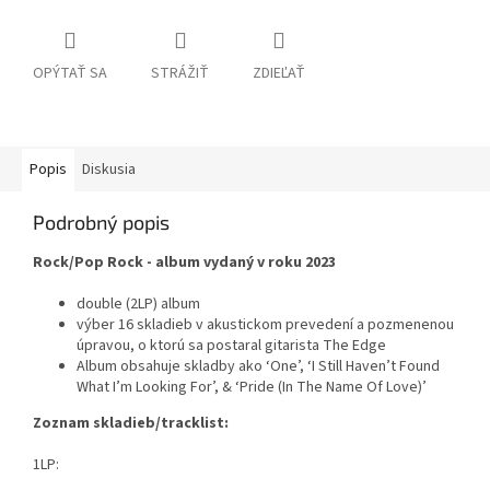
OPÝTAŤ SA
STRÁŽIŤ
ZDIEĽAŤ
Popis
Diskusia
Podrobný popis
Rock/Pop Rock - album vydaný v roku 2023
double (2LP) album
výber 16 skladieb v akustickom prevedení a pozmenenou
úpravou, o ktorú sa postaral gitarista The Edge
Album obsahuje skladby ako ‘One’, ‘I Still Haven’t Found
What I’m Looking For’, & ‘Pride (In The Name Of Love)’
Zoznam skladieb/tracklist:
1LP: