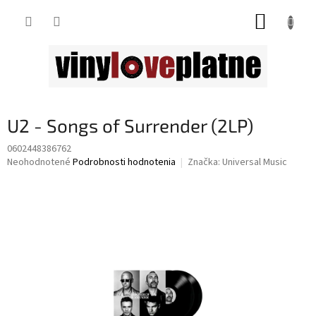
Prejsť
NÁKUP
na
obsah
KOŠÍK
U2 - Songs of Surrender (2LP)
0602448386762
Priemerné
Neohodnotené
Podrobnosti hodnotenia
Značka:
Universal Music
hodnotenie
produktu
je
0,0
z
5
hviezdičiek.