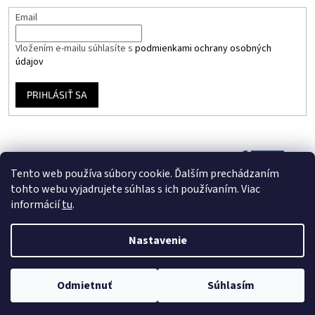
Email
Vložením e-mailu súhlasíte s
podmienkami ochrany osobných
údajov
PRIHLÁSIŤ SA
Tento web používa súbory cookie. Ďalším prechádzaním
tohto webu vyjadrujete súhlas s ich používaním. Viac
informácií
tu
.
Nastavenie
Vytvoril Shoptet
Odmietnuť
Súhlasím
Copyright 2026
Vinyloveplatne.sk
. Všetky práva vyhradené.