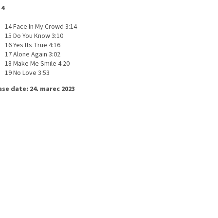
 4
14 Face In My Crowd 3:14
15 Do You Know 3:10
16 Yes Its True 4:16
17 Alone Again 3:02
18 Make Me Smile 4:20
19 No Love 3:53
ase date: 24. marec 2023