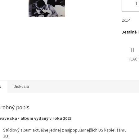
2xLP
Detailné 
TLAČ
s
Diskusia
robný popis
wave ska - album vydaný v roku 2023
Štúdiový album aktuálne jednej z najpopularnejších US kapiel žánru
2LP