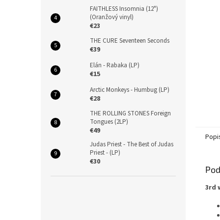
FAITHLESS Insomnia (12")
(Oranžový vinyl)
€23
THE CURE Seventeen Seconds
€39
Elán - Rabaka (LP)
€15
Arctic Monkeys - Humbug (LP)
€28
THE ROLLING STONES Foreign
Tongues (2LP)
€49
Popi
Judas Priest - The Best of Judas
Priest - (LP)
€30
Pod
3rd 