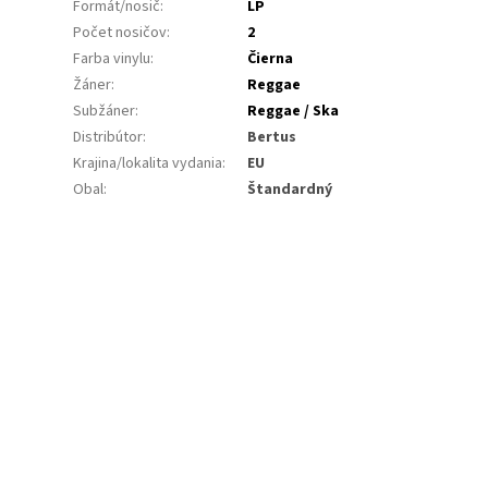
Formát/nosič
:
LP
Počet nosičov
:
2
Farba vinylu
:
Čierna
Žáner
:
Reggae
Subžáner
:
Reggae / Ska
Distribútor
:
Bertus
Krajina/lokalita vydania
:
EU
Obal
:
Štandardný