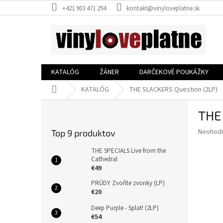
Prejsť
+421 903 471 294
kontakt@vinyloveplatne.sk
na
obsah
KATALÓG
ŽÁNER
DARČEKOVÉ POUKÁŽKY
Domov
KATALÓG
THE SLACKERS Question (2LP)
B
THE
o
č
Priemer
Neohod
Top 9 produktov
n
hodnote
ý
produkt
THE SPECIALS Live from the
p
Cathedral
je
€49
0,0
a
z
n
PRÚDY Zvoňte zvonky (LP)
5
e
€20
hviezdič
l
Deep Purple - Splat! (2LP)
€54