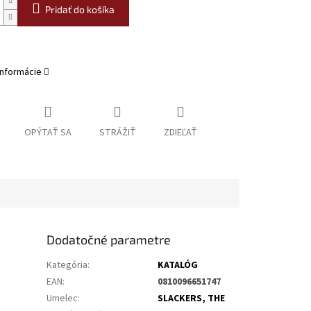
Pridať do košíka
informácie
OPÝTAŤ SA
STRÁŽIŤ
ZDIEĽAŤ
Dodatočné parametre
Kategória
:
KATALÓG
EAN
:
0810096651747
Umelec
:
SLACKERS, THE