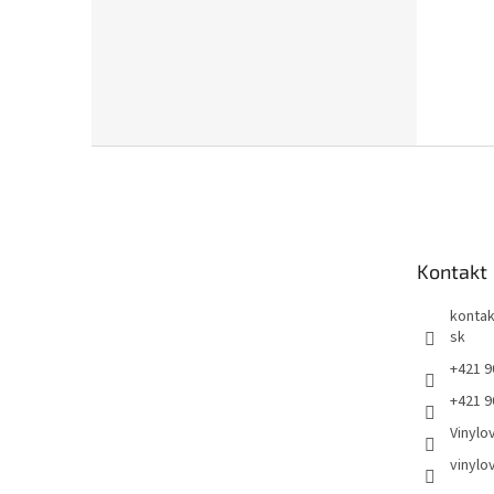
Z
á
p
ä
t
Kontakt
i
e
kontak
sk
+421 9
+421 9
Vinylo
vinylo