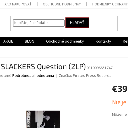
AKO NAKUPOVAŤ
OBCHODNÉ PODMIENKY
PODMIENKY OCHRANY
HĽADAŤ
AKCIE
BLOG
Obchodné podmienky
Kontakty
Re
 SLACKERS Question (2LP)
0810096651747
né
notené
Podrobnosti hodnotenia
Značka:
Pirates Press Records
nie
€39
u
Jednotk
Nie je
cena:
iek.
Môžeme d