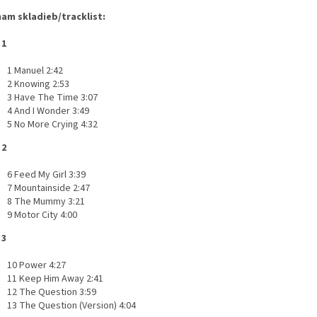
am skladieb/tracklist:
 1
1 Manuel 2:42
2 Knowing 2:53
3 Have The Time 3:07
4 And I Wonder 3:49
5 No More Crying 4:32
 2
6 Feed My Girl 3:39
7 Mountainside 2:47
8 The Mummy 3:21
9 Motor City 4:00
 3
10 Power 4:27
11 Keep Him Away 2:41
12 The Question 3:59
13 The Question (Version) 4:04