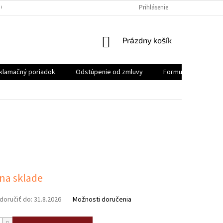
 OSOBNÝCH ÚDAJOV
REKLAMAČNÝ PORIADOK
Prihlásenie
FORMULÁR NA ODSTÚ
NÁKUPNÝ
Prázdny košík
KOŠÍK
klamačný poriadok
Odstúpenie od zmluvy
Formulár na odstúp
ová
 na sklade
oručiť do:
31.8.2026
Možnosti doručenia