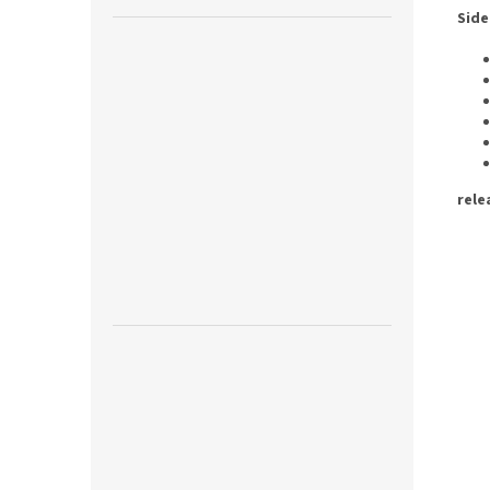
Side
rele