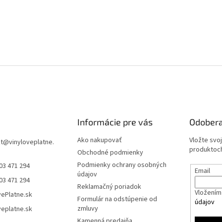
Informácie pre vás
Odobera
Ako nakupovať
Vložte svo
t
@
vinyloveplatne.
produktoch
Obchodné podmienky
Podmienky ochrany osobných
03 471 294
Email
údajov
03 471 294
Reklamačný poriadok
Vložením 
vePlatne.sk
Formulár na odstúpenie od
údajov
zmluvy
veplatne.sk
Kamenná predajňa