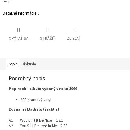
2xLP
Detailné informácie
OPÝTAŤ SA
STRÁŽIŤ
ZDIEĽAŤ
Popis
Diskusia
Podrobný popis
Pop rock - album vydaný v roku 1966
200 gramový vinyl
Zoznam skladieb/tracklist:
A1 Wouldn't It Be Nice 2:22
A2 You Still Believe In Me 2:33