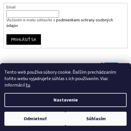
Email
Vložením e-mailu súhlasíte s
podmienkami ochrany osobných
údajov
PRIHLÁSIŤ SA
Tento web používa súbory cookie. Ďalším prechádzaním
tohto webu vyjadrujete súhlas s ich používaním. Viac
informácií
tu
.
Nastavenie
Vytvoril Shoptet
Odmietnuť
Súhlasím
Copyright 2026
Vinyloveplatne.sk
. Všetky práva vyhradené.