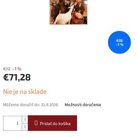
€72
–1 %
€72
–1 %
€71,28
Jednotková
Nie je na sklade
cena:
Môžeme doručiť do:
31.8.2026
Možnosti doručenia
Pridať do košíka