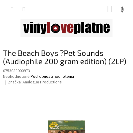
Prejsť
NÁKUP
na
obsah
KOŠÍK
The Beach Boys ?Pet Sounds
(Audiophile 200 gram edition) (2LP)
0753088000973
Priemerné
Neohodnotené
Podrobnosti hodnotenia
hodnotenie
Značka:
Analogue Productions
produktu
je
0,0
z
5
hviezdičiek.