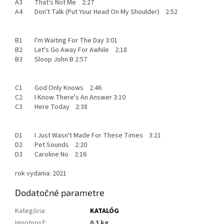
A3 That's Not Me 2:27
A4 Don't Talk (Put Your Head On My Shoulder) 2:52
B1 I'm Waiting For The Day 3:01
B2 Let's Go Away For Awhile 2:18
B3 Sloop John B 2:57
C1 God Only Knows 2:46
C2 I Know There's An Answer 3:10
C3 Here Today 2:38
D1 I Just Wasn't Made For These Times 3:21
D2 Pet Sounds 2:20
D3 Caroline No 2:16
rok vydania: 2021
Dodatočné parametre
Kategória
:
KATALÓG
Hmotnosť
:
0.3 kg