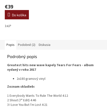
hodnotenie
€39
produktu
je
Do košíka
5,0
z
5
1xLP
hviezdičiek.
Popis
Podobné (2)
Diskusia
Podrobný popis
Greatest hits new wave kapely Tears For Fears - album
vydaný v roku 2017
2x180 gramový vinyl
Zoznam skladieb:
1 Everybody Wants To Rule The World 4:12
2 Shout (7" Edit) 4:46
3 I Love You But I’m Lost 4:21