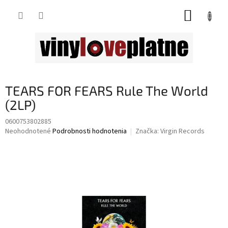
Prejsť
NÁKUP
na
obsah
KOŠÍK
TEARS FOR FEARS Rule The World
(2LP)
0600753802885
Priemerné
Neohodnotené
Podrobnosti hodnotenia
Značka:
Virgin Records
hodnotenie
produktu
je
0,0
z
5
hviezdičiek.