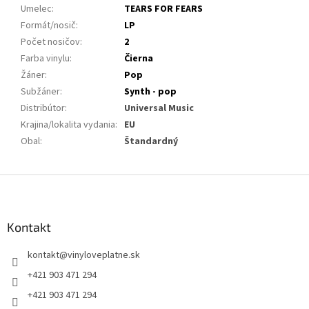
Umelec
:
TEARS FOR FEARS
Formát/nosič
:
LP
Počet nosičov
:
2
Farba vinylu
:
Čierna
Žáner
:
Pop
Subžáner
:
Synth - pop
Distribútor
:
Universal Music
Krajina/lokalita vydania
:
EU
Obal
:
Štandardný
Z
á
p
ä
Kontakt
t
kontakt
@
vinyloveplatne.sk
i
e
+421 903 471 294
+421 903 471 294