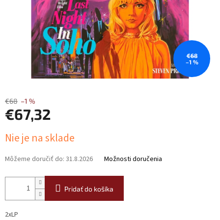
€68
–1 %
€68
–1 %
€67,32
Jednotková
Nie je na sklade
cena:
Môžeme doručiť do:
31.8.2026
Možnosti doručenia
Pridať do košíka
2xLP