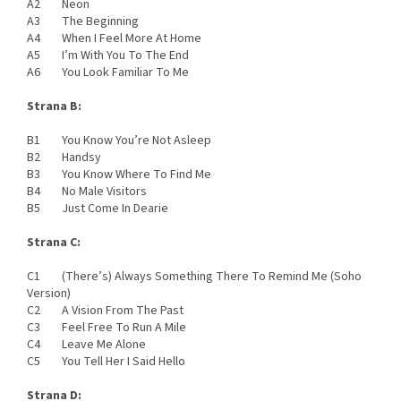
A2 Neon
A3 The Beginning
A4 When I Feel More At Home
A5 I’m With You To The End
A6 You Look Familiar To Me
Strana B:
B1 You Know You’re Not Asleep
B2 Handsy
B3 You Know Where To Find Me
B4 No Male Visitors
B5 Just Come In Dearie
Strana C:
C1 (There’s) Always Something There To Remind Me (Soho
Version)
C2 A Vision From The Past
C3 Feel Free To Run A Mile
C4 Leave Me Alone
C5 You Tell Her I Said Hello
Strana D: