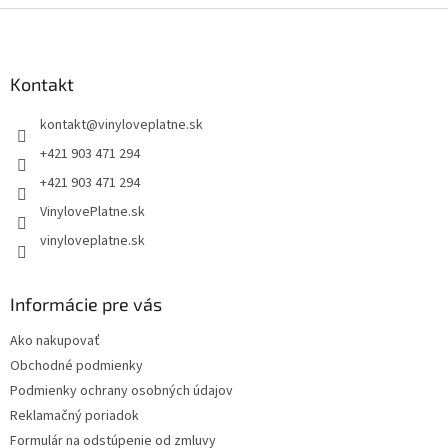
Z
á
p
ä
Kontakt
t
kontakt
@
vinyloveplatne.sk
i
e
+421 903 471 294
+421 903 471 294
VinylovePlatne.sk
vinyloveplatne.sk
Informácie pre vás
Ako nakupovať
Obchodné podmienky
Podmienky ochrany osobných údajov
Reklamačný poriadok
Formulár na odstúpenie od zmluvy