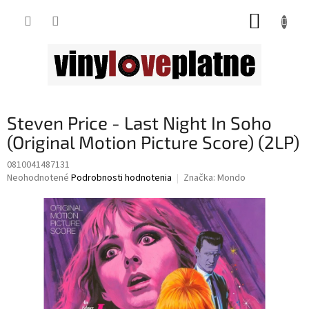
Prejsť
NÁKUP
na
obsah
KOŠÍK
Steven Price - Last Night In Soho
(Original Motion Picture Score) (2LP)
0810041487131
Priemerné
Neohodnotené
Podrobnosti hodnotenia
Značka:
Mondo
hodnotenie
produktu
je
0,0
z
5
hviezdičiek.