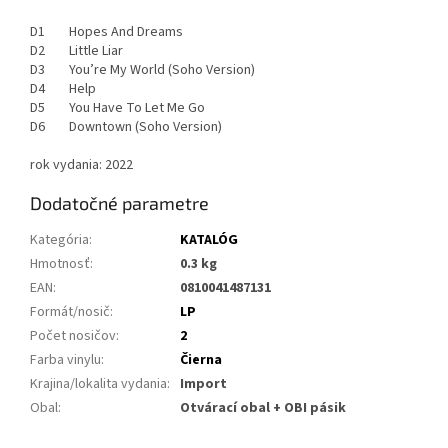
D1 Hopes And Dreams
D2 Little Liar
D3 You’re My World (Soho Version)
D4 Help
D5 You Have To Let Me Go
D6 Downtown (Soho Version)
rok vydania: 2022
Dodatočné parametre
Kategória
:
KATALÓG
Hmotnosť
:
0.3 kg
EAN
:
0810041487131
Formát/nosič
:
LP
Počet nosičov
:
2
Farba vinylu
:
Čierna
Krajina/lokalita vydania
:
Import
Obal
:
Otvárací obal + OBI pásik