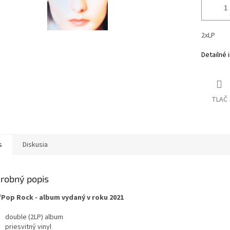
2xLP
Detailné 
TLAČ
s
Diskusia
robný popis
Pop Rock - album vydaný v roku 2021
double (2LP) album
priesvitný vinyl