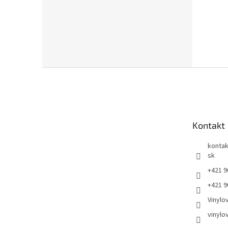
Z
á
p
ä
t
Kontakt
i
e
kontak
sk
+421 9
+421 9
Vinylo
vinylo