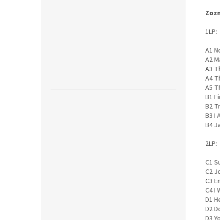
Zozn
1LP:
A1 N
A2 M
A3 T
A4 T
A5 T
B1 F
B2 T
B3 I
B4 J
2LP:
C1 S
C2 J
C3 E
C4 I
D1 H
D2 D
D3 Y