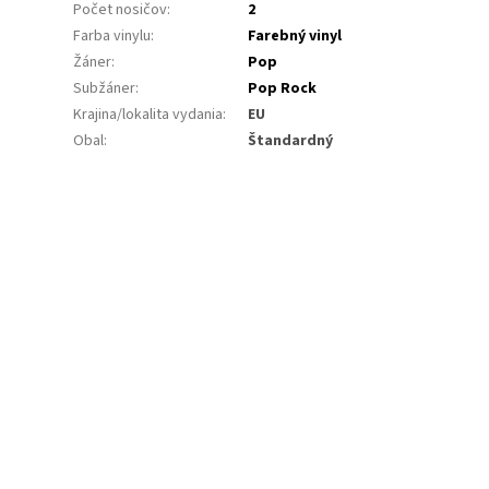
Počet nosičov
:
2
Farba vinylu
:
Farebný vinyl
Žáner
:
Pop
Subžáner
:
Pop Rock
Krajina/lokalita vydania
:
EU
Obal
:
Štandardný