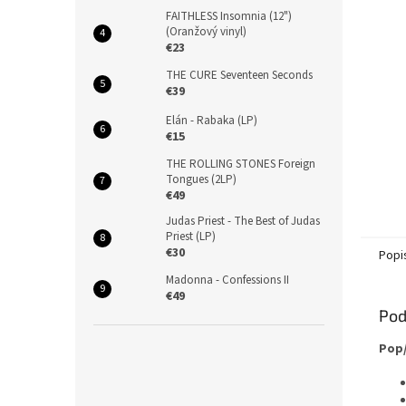
FAITHLESS Insomnia (12")
(Oranžový vinyl)
€23
THE CURE Seventeen Seconds
€39
Elán - Rabaka (LP)
€15
THE ROLLING STONES Foreign
Tongues (2LP)
€49
Judas Priest - The Best of Judas
Priest (LP)
€30
Popi
Madonna - Confessions II
€49
Pod
Pop/