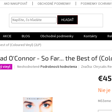
AKO NAKUPOVAŤ
OBCHODNÉ PODMIENKY
PODMIENKY OCHRANY
HĽADAŤ
AKCIE
BLOG
Obchodné podmienky
Kontakty
Re
est of (Coloured Vinyl) (2LP)
ad O'Connor - So Far... the Best of (Col
Priemerné
Neohodnotené
Podrobnosti hodnotenia
Značka:
Chrysalis R
ý vinyl
hodnotenie
produktu
€45
je
0,0
Jednotk
Nie je
z
cena:
5
hviezdičiek.
Môžeme d