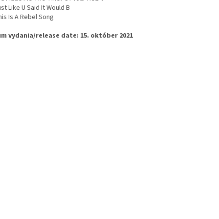
st Like U Said It Would B
his Is A Rebel Song
m vydania/release date: 15. október 2021