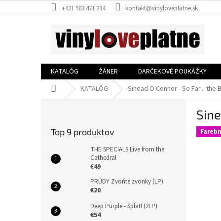
Prejsť
+421 903 471 294
kontakt@vinyloveplatne.sk
na
obsah
KATALÓG
ŽÁNER
DARČEKOVÉ POUKÁŽKY
Domov
KATALÓG
Sinead O'Connor - So Far... the B
B
Sine
o
č
Top 9 produktov
Farebn
n
ý
THE SPECIALS Live from the
p
Cathedral
€49
a
n
PRÚDY Zvoňte zvonky (LP)
e
€20
l
Deep Purple - Splat! (2LP)
€54