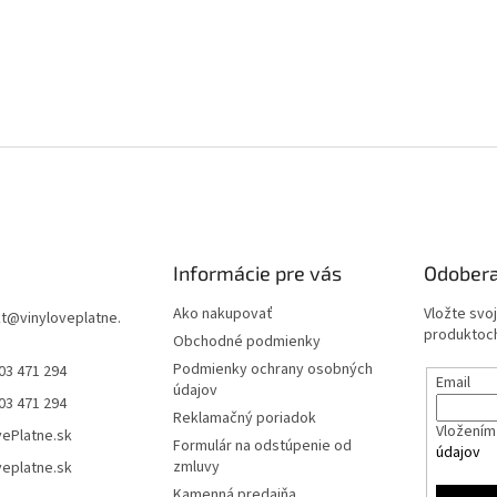
Informácie pre vás
Odobera
Ako nakupovať
Vložte svo
t
@
vinyloveplatne.
produktoch
Obchodné podmienky
Podmienky ochrany osobných
03 471 294
Email
údajov
03 471 294
Reklamačný poriadok
Vložením 
vePlatne.sk
Formulár na odstúpenie od
údajov
zmluvy
veplatne.sk
Kamenná predajňa