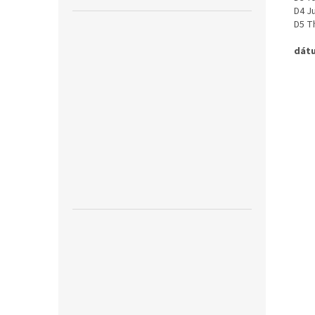
D4 Ju
D5 T
dátu