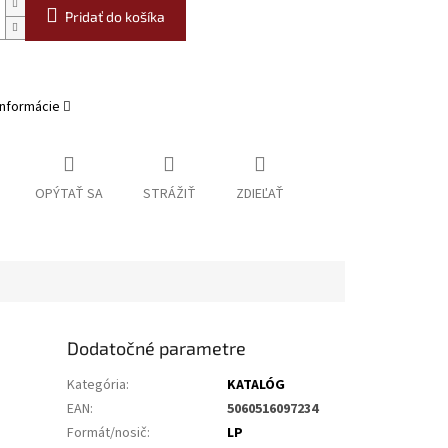
Pridať do košíka
informácie
OPÝTAŤ SA
STRÁŽIŤ
ZDIEĽAŤ
Dodatočné parametre
Kategória
:
KATALÓG
EAN
:
5060516097234
Formát/nosič
:
LP