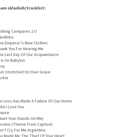
am skladieb/tracklist:
othing Compares 2 U
andinka
he Emperor’s New Clothes
hank You For Hearing Me
he Last Day Of Our Acquaintance
ire On Babylon
roy
 Am Stretched On Your Grave
ackie
uccess Has Made A Failure Of Our Home
ohn I Love You
mpire
 Want Your (Hands On Me)
eroine (Theme From Captive)
on’t Cry For Me Argentina
ou Made Me The Thief Of Your Heart