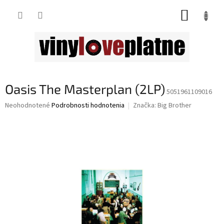
Prejsť
NÁKUP
na
obsah
KOŠÍK
Oasis The Masterplan (2LP)
5051961109016
Priemerné
Neohodnotené
Podrobnosti hodnotenia
Značka:
Big Brother
hodnotenie
produktu
je
0,0
z
5
hviezdičiek.