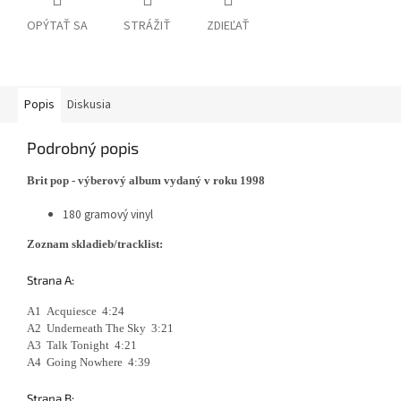
OPÝTAŤ SA
STRÁŽIŤ
ZDIEĽAŤ
Popis
Diskusia
Podrobný popis
Brit pop - výberový album vydaný v roku 1998
180 gramový vinyl
Zoznam skladieb/tracklist:
Strana A:
A1 Acquiesce 4:24
A2 Underneath The Sky 3:21
A3 Talk Tonight 4:21
A4 Going Nowhere 4:39
Strana B: