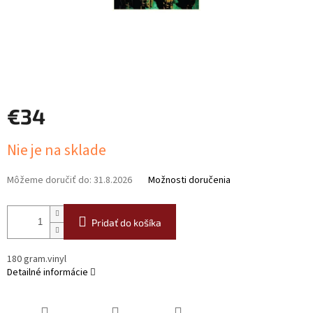
€34
Jednotková
Nie je na sklade
cena:
Môžeme doručiť do:
31.8.2026
Možnosti doručenia
Pridať do košíka
180 gram.vinyl
Detailné informácie