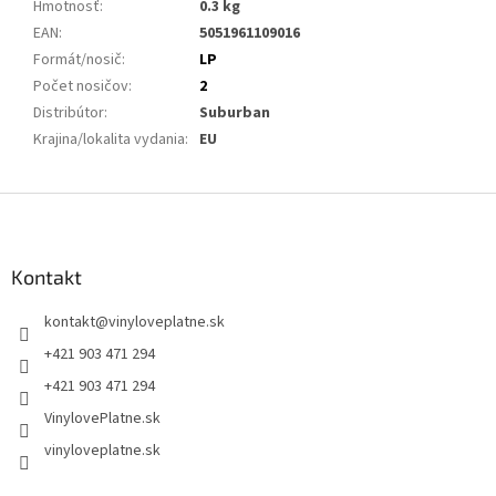
Hmotnosť
:
0.3 kg
EAN
:
5051961109016
Formát/nosič
:
LP
Počet nosičov
:
2
Distribútor
:
Suburban
Krajina/lokalita vydania
:
EU
Z
á
p
ä
Kontakt
t
kontakt
@
vinyloveplatne.sk
i
e
+421 903 471 294
+421 903 471 294
VinylovePlatne.sk
vinyloveplatne.sk