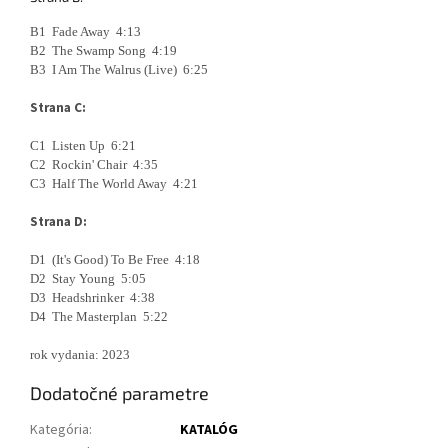
B1 Fade Away 4:13
B2 The Swamp Song 4:19
B3 I Am The Walrus (Live) 6:25
Strana C:
C1 Listen Up 6:21
C2 Rockin' Chair 4:35
C3 Half The World Away 4:21
Strana D:
D1 (It's Good) To Be Free 4:18
D2 Stay Young 5:05
D3 Headshrinker 4:38
D4 The Masterplan 5:22
rok vydania: 2023
Dodatočné parametre
Kategória
:
KATALÓG