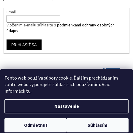
Email
Vložením e-mailu súhlasíte s
podmienkami ochrany osobných
údajov
PRIHLÁSIŤ SA
Tento web používa súbory cookie. Ďalším prechádzaním
tohto webu vyjadrujete súhlas s ich používaním. Viac
informácií
tu
.
Nastavenie
Vytvoril Shoptet
Odmietnuť
Súhlasím
Copyright 2026
Vinyloveplatne.sk
. Všetky práva vyhradené.