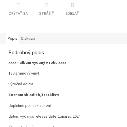
OPÝTAŤ SA
STRÁŽIŤ
ZDIEĽAŤ
Popis
Diskusia
Podrobný popis
xxxx - album vydaný v roku xxxx
180 gramový vinyl
výročná edícia
Zoznam skladieb/tracklist:
doplníme po naskladnení
dátum vydania/release date: 1.marec 2024