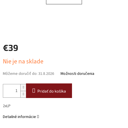
€39
Jednotková
Nie je na sklade
cena:
Môžeme doručiť do:
31.8.2026
Možnosti doručenia
Pridať do košíka
2xLP
Detailné informácie