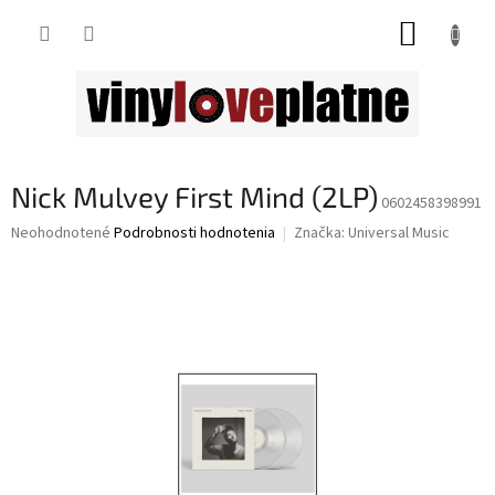
Prejsť
NÁKUP
na
obsah
KOŠÍK
Nick Mulvey First Mind (2LP)
0602458398991
Priemerné
Neohodnotené
Podrobnosti hodnotenia
Značka:
Universal Music
hodnotenie
produktu
je
0,0
z
5
hviezdičiek.