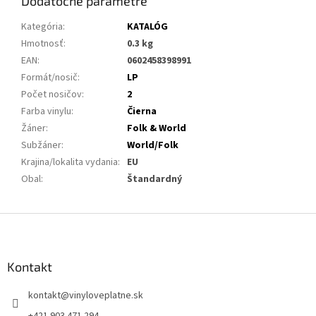
Dodatočné parametre
Kategória
:
KATALÓG
Hmotnosť
:
0.3 kg
EAN
:
0602458398991
Formát/nosič
:
LP
Počet nosičov
:
2
Farba vinylu
:
Čierna
Žáner
:
Folk & World
Subžáner
:
World/Folk
Krajina/lokalita vydania
:
EU
Obal
:
Štandardný
Z
á
p
ä
Kontakt
t
kontakt
@
vinyloveplatne.sk
i
e