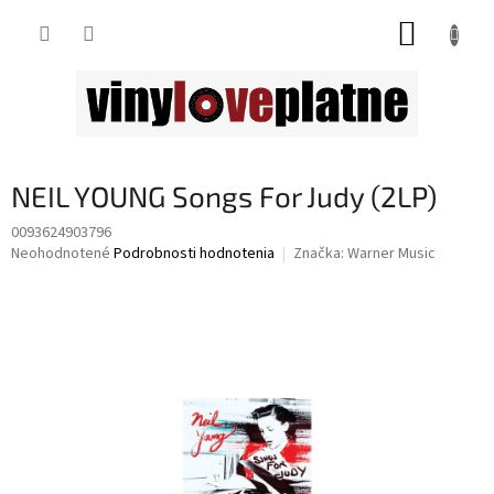
Prejsť
NÁKUP
na
obsah
KOŠÍK
NEIL YOUNG Songs For Judy (2LP)
0093624903796
Priemerné
Neohodnotené
Podrobnosti hodnotenia
Značka:
Warner Music
hodnotenie
produktu
je
0,0
z
5
hviezdičiek.