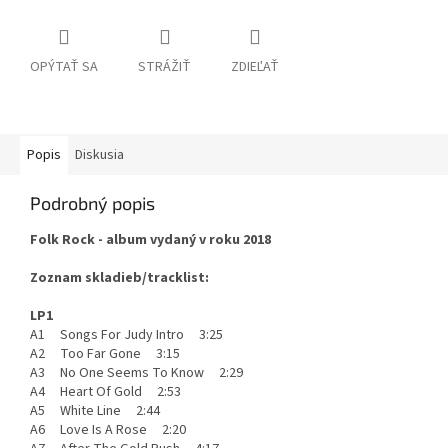
OPÝTAŤ SA
STRÁŽIŤ
ZDIEĽAŤ
Popis
Diskusia
Podrobný popis
Folk Rock - album vydaný v roku 2018
Zoznam skladieb/tracklist:
LP1
A1 Songs For Judy Intro 3:25
A2 Too Far Gone 3:15
A3 No One Seems To Know 2:29
A4 Heart Of Gold 2:53
A5 White Line 2:44
A6 Love Is A Rose 2:20