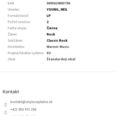
EAN
:
0093624903796
Umelec
:
YOUNG, NEIL
Formát/nosič
:
LP
Počet nosičov
:
2
Farba vinylu
:
Čierna
Žáner
:
Rock
Subžáner
:
Classic Rock
Distribútor
:
Warner Music
Krajina/lokalita vydania
:
EU
Obal
:
Štandardný obal
Z
á
p
ä
Kontakt
t
kontakt
@
vinyloveplatne.sk
i
e
+421 903 471 294