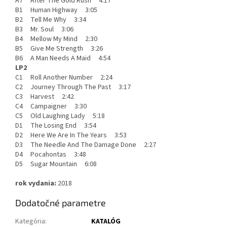
A7 After The Gold Rush 4:17
B1 Human Highway 3:05
B2 Tell Me Why 3:34
B3 Mr. Soul 3:06
B4 Mellow My Mind 2:30
B5 Give Me Strength 3:26
B6 A Man Needs A Maid 4:54
LP2
C1 Roll Another Number 2:24
C2 Journey Through The Past 3:17
C3 Harvest 2:42
C4 Campaigner 3:30
C5 Old Laughing Lady 5:18
D1 The Losing End 3:54
D2 Here We Are In The Years 3:53
D3 The Needle And The Damage Done 2:27
D4 Pocahontas 3:48
D5 Sugar Mountain 6:08
rok vydania:
2018
Dodatočné parametre
Kategória
:
KATALÓG