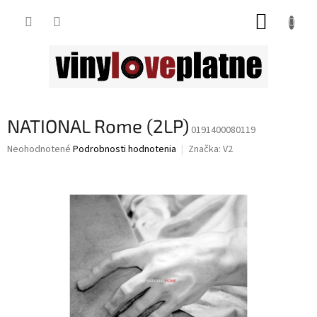
Prejsť
NÁKUP
na
obsah
KOŠÍK
NATIONAL Rome (2LP)
0191400080119
Priemerné
Neohodnotené
Podrobnosti hodnotenia
Značka:
V2
hodnotenie
produktu
je
0,0
z
5
hviezdičiek.