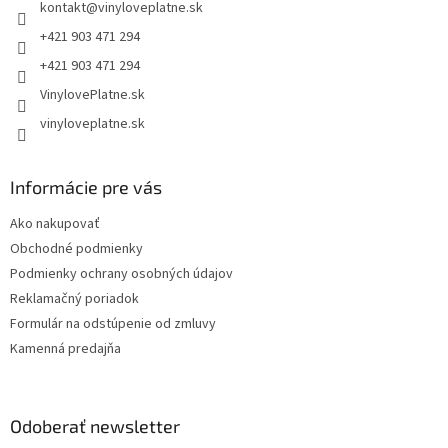
kontakt
@
vinyloveplatne.sk
i
e
+421 903 471 294
+421 903 471 294
VinylovePlatne.sk
vinyloveplatne.sk
Informácie pre vás
Ako nakupovať
Obchodné podmienky
Podmienky ochrany osobných údajov
Reklamačný poriadok
Formulár na odstúpenie od zmluvy
Kamenná predajňa
Odoberať newsletter