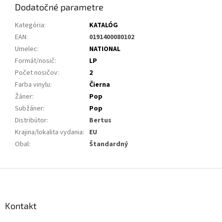
Dodatočné parametre
Kategória
:
KATALÓG
EAN
:
0191400080102
Umelec
:
NATIONAL
Formát/nosič
:
LP
Počet nosičov
:
2
Farba vinylu
:
Čierna
Žáner
:
Pop
Subžáner
:
Pop
Distribútor
:
Bertus
Krajina/lokalita vydania
:
EU
Obal
:
Štandardný
Z
á
p
ä
Kontakt
t