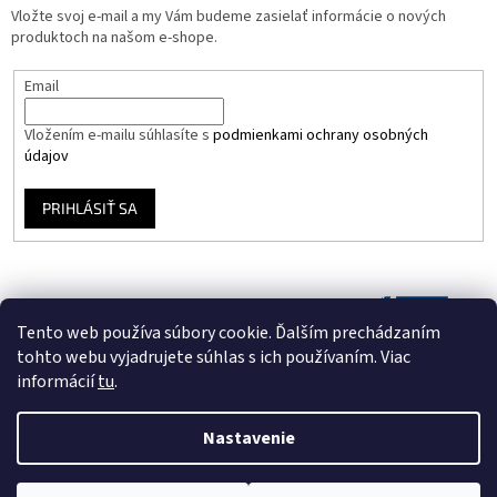
Vložte svoj e-mail a my Vám budeme zasielať informácie o nových
produktoch na našom e-shope.
Email
Vložením e-mailu súhlasíte s
podmienkami ochrany osobných
údajov
PRIHLÁSIŤ SA
Tento web používa súbory cookie. Ďalším prechádzaním
tohto webu vyjadrujete súhlas s ich používaním. Viac
informácií
tu
.
Nastavenie
Vytvoril Shoptet