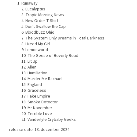
Runaway
2. Eucalyptus
3. Tropic Morning News
4. New Order T-Shirt
5. Don't Swallow the Cap
6. Bloodbuzz Ohio
7. The System Only Dreams in Total Darkness
8. I Need My Girl
9. Lemonworld
10. The Geese of Beverly Road
11. Lit Up
12. Alien
13. Humiliation
14. Murder Me Rachael
15. England
16. Graceless
17. Fake Empire
18. Smoke Detector
19. Mr November
20. Terrible Love
21. Vanderlyle Crybaby Geeks
release date: 13. december 2024