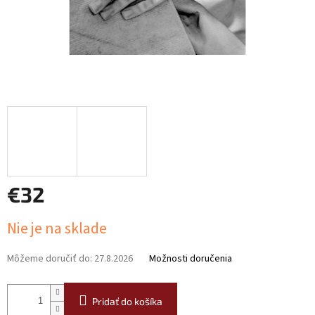
€32
Jednotková
Nie je na sklade
cena:
Môžeme doručiť do:
27.8.2026
Možnosti doručenia
Pridať do košíka