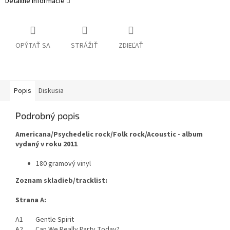
Detailné informácie
OPÝTAŤ SA
STRÁŽIŤ
ZDIEĽAŤ
Popis
Diskusia
Podrobný popis
Americana/Psychedelic rock/Folk rock/Acoustic - album
vydaný v roku 2011
180 gramový vinyl
Zoznam skladieb/tracklist:
Strana A:
A1 Gentle Spirit
A2 Can We Really Party Today?