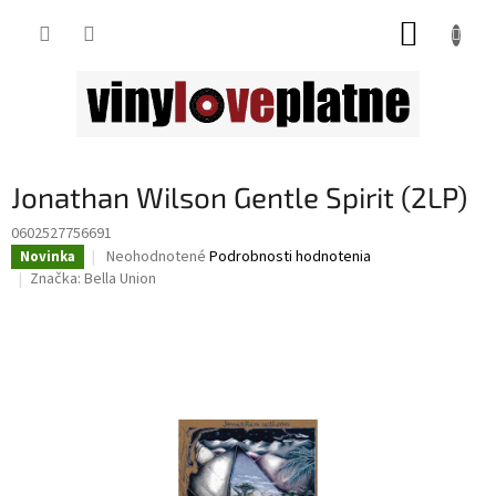
Prejsť
NÁKUP
na
obsah
KOŠÍK
Jonathan Wilson Gentle Spirit (2LP)
0602527756691
Priemerné
Neohodnotené
Podrobnosti hodnotenia
Novinka
hodnotenie
Značka:
Bella Union
produktu
je
0,0
z
5
hviezdičiek.