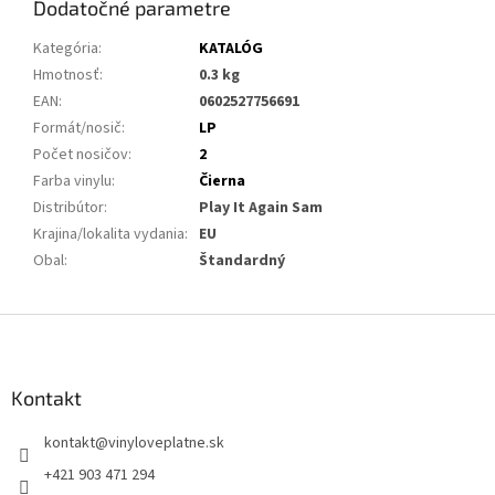
Dodatočné parametre
Kategória
:
KATALÓG
Hmotnosť
:
0.3 kg
EAN
:
0602527756691
Formát/nosič
:
LP
Počet nosičov
:
2
Farba vinylu
:
Čierna
Distribútor
:
Play It Again Sam
Krajina/lokalita vydania
:
EU
Obal
:
Štandardný
Z
á
p
ä
Kontakt
t
kontakt
@
vinyloveplatne.sk
i
e
+421 903 471 294