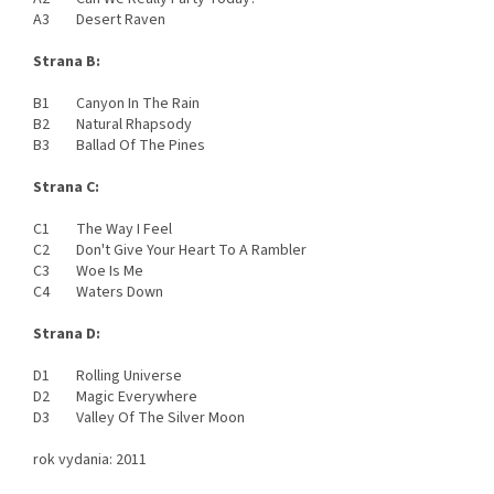
A3 Desert Raven
Strana B:
B1 Canyon In The Rain
B2 Natural Rhapsody
B3 Ballad Of The Pines
Strana C:
C1 The Way I Feel
C2 Don't Give Your Heart To A Rambler
C3 Woe Is Me
C4 Waters Down
Strana D:
D1 Rolling Universe
D2 Magic Everywhere
D3 Valley Of The Silver Moon
rok vydania: 2011