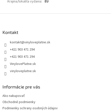
Krajina/lokalita vydania
:
EU
Z
á
p
ä
Kontakt
t
kontakt
@
vinyloveplatne.sk
i
e
+421 903 471 294
+421 903 471 294
VinylovePlatne.sk
vinyloveplatne.sk
Informácie pre vás
Ako nakupovať
Obchodné podmienky
Podmienky ochrany osobných údajov