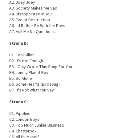
A2. Joey Joey
A3. Society Makes Me Sad
A4. Disappointed In You
A5. Eve of Destruction
A6. I'd Rather Be With the Boys
A7. Ask Me No Questions
Strana B:
B1. Fool Killer
B2. It's Not Enough
B3. I Only Wrote This Song For You
B4. Lonely Planet Boy
B5. So Alone
B6. Some Hearts (Birdsong)
B7. It's Not What You Say
Strana C:
C1. Pipeline
C2. London Boys
C3. Too Much Junkie Business
C4. Chatterbox
C5. All By Myself