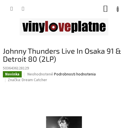
Prejsť
NÁKUP
na
obsah
KOŠÍK
Johnny Thunders Live In Osaka 91 &
Detroit 80 (2LP)
5036436128129
Priemerné
Neohodnotené
Podrobnosti hodnotenia
Novinka
hodnotenie
Značka:
Dream Catcher
produktu
je
0,0
z
5
hviezdičiek.