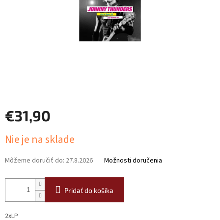
€31,90
Jednotková
Nie je na sklade
cena:
Môžeme doručiť do:
27.8.2026
Možnosti doručenia
Pridať do košíka
2xLP