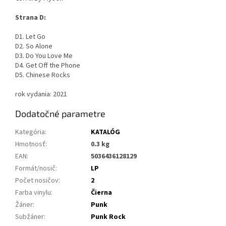
Strana D:
D1. Let Go
D2. So Alone
D3. Do You Love Me
D4. Get Off the Phone
D5. Chinese Rocks
rok vydania: 2021
Dodatočné parametre
Kategória
:
KATALÓG
Hmotnosť
:
0.3 kg
EAN
:
5036436128129
Formát/nosič
:
LP
Počet nosičov
:
2
Farba vinylu
:
Čierna
Žáner
:
Punk
Subžáner
:
Punk Rock