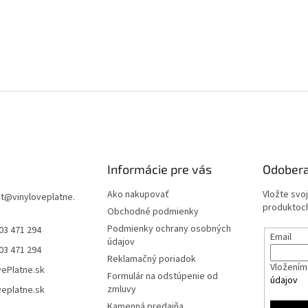
Informácie pre vás
Odobera
Ako nakupovať
Vložte svo
t
@
vinyloveplatne.
produktoch
Obchodné podmienky
Podmienky ochrany osobných
03 471 294
Email
údajov
03 471 294
Reklamačný poriadok
Vložením 
vePlatne.sk
Formulár na odstúpenie od
údajov
zmluvy
veplatne.sk
Kamenná predajňa