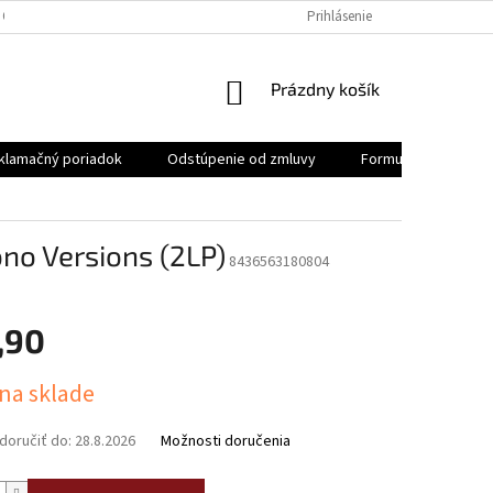
 OSOBNÝCH ÚDAJOV
REKLAMAČNÝ PORIADOK
Prihlásenie
FORMULÁR NA ODSTÚ
NÁKUPNÝ
Prázdny košík
KOŠÍK
klamačný poriadok
Odstúpenie od zmluvy
Formulár na odstúp
no Versions (2LP)
8436563180804
,90
ová
 na sklade
oručiť do:
28.8.2026
Možnosti doručenia