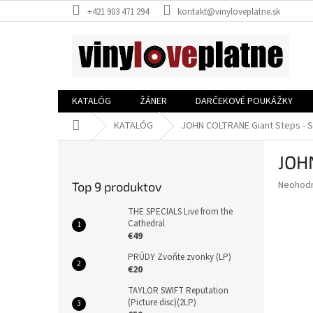
Prejsť
+421 903 471 294
kontakt@vinyloveplatne.sk
na
obsah
KATALÓG
ŽÁNER
DARČEKOVÉ POUKÁŽKY
Domov
KATALÓG
JOHN COLTRANE Giant Steps - S
B
JOH
o
č
Priemer
Neohod
Top 9 produktov
n
hodnote
ý
produkt
THE SPECIALS Live from the
p
Cathedral
je
€49
0,0
a
z
n
PRÚDY Zvoňte zvonky (LP)
5
e
€20
hviezdič
l
TAYLOR SWIFT Reputation
(Picture disc)(2LP)