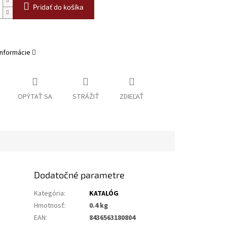
Pridať do košíka
informácie
OPÝTAŤ SA
STRÁŽIŤ
ZDIEĽAŤ
Dodatočné parametre
Kategória
:
KATALÓG
Hmotnosť
:
0.4 kg
EAN
:
8436563180804