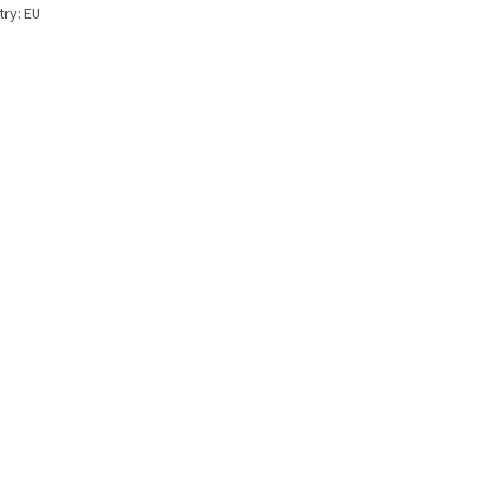
try: EU