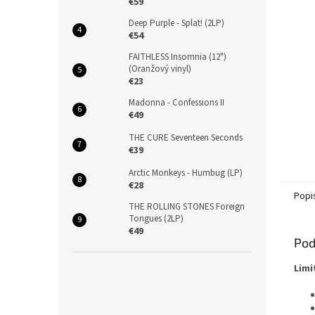
€59
Deep Purple - Splat! (2LP)
€54
FAITHLESS Insomnia (12")
(Oranžový vinyl)
€23
Madonna - Confessions II
€49
THE CURE Seventeen Seconds
€39
Arctic Monkeys - Humbug (LP)
€28
Popi
THE ROLLING STONES Foreign
Tongues (2LP)
€49
Pod
Limi