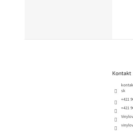
Z
á
p
ä
t
Kontakt
i
e
kontak
sk
+421 9
+421 9
Vinylo
vinylo