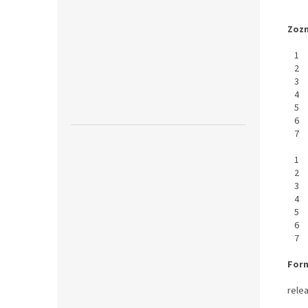
Zozn
1
2
3
4
5
6
7
1
2
3
4
5
6
7
Form
rele