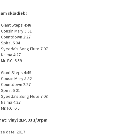
am skladieb:
Giant Steps 4:48
Cousin Mary 5:51
Countdown 2:27
Spiral 6:04
Syeeda's Song Flute 7:07
Naima 4:27
Mr. P.C. 6:59
Giant Steps 4:49
Cousin Mary 5:52
Countdown 2:27
Spiral 6:01
Syeeda's Song Flute 7:08
Naima 4:27
Mr. P.C. 6:5
at: vinyl 2LP, 33 1/3rpm
ase date: 2017