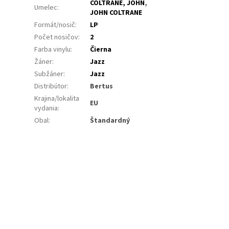
COLTRANE, JOHN
,
Umelec
:
JOHN COLTRANE
Formát/nosič
:
LP
Počet nosičov
:
2
Farba vinylu
:
Čierna
Žáner
:
Jazz
Subžáner
:
Jazz
Distribútor
:
Bertus
Krajina/lokalita
EU
vydania
:
Obal
:
Štandardný