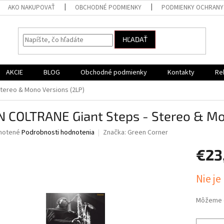
AKO NAKUPOVAŤ
OBCHODNÉ PODMIENKY
PODMIENKY OCHRANY
HĽADAŤ
AKCIE
BLOG
Obchodné podmienky
Kontakty
Re
tereo & Mono Versions (2LP)
N COLTRANE Giant Steps - Stereo & Mo
né
notené
Podrobnosti hodnotenia
Značka:
Green Corner
nie
€23
u
Jednotk
Nie je
cena:
iek.
Môžeme d