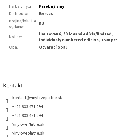
Farba vinylu
:
Farebný vinyl
Distribútor
:
Bertus
Krajina/lokalita
EU
vydania
:
limitovaná, číslovaná edícia/limited,
Notice
:
individualy numbered edition, 1500 pcs
Obal
:
Otvárací obal
Z
á
p
ä
Kontakt
t
kontakt
@
vinyloveplatne.sk
i
e
+421 903 471 294
+421 903 471 294
VinylovePlatne.sk
vinyloveplatne.sk