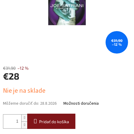
€31,90
–12 %
€31,90
–12 %
€28
Jednotková
Nie je na sklade
cena:
Môžeme doručiť do:
28.8.2026
Možnosti doručenia
Pridať do košíka