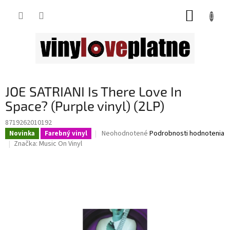
Prejsť
NÁKUP
na
obsah
KOŠÍK
JOE SATRIANI Is There Love In
Space? (Purple vinyl) (2LP)
8719262010192
Priemerné
Neohodnotené
Podrobnosti hodnotenia
Novinka
Farebný vinyl
hodnotenie
Značka:
Music On Vinyl
produktu
je
0,0
z
5
hviezdičiek.