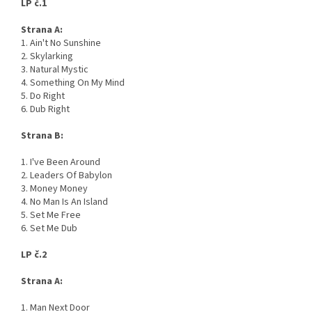
LP č.1
Strana A:
1. Ain't No Sunshine
2. Skylarking
3. Natural Mystic
4. Something On My Mind
5. Do Right
6. Dub Right
Strana B:
1. I've Been Around
2. Leaders Of Babylon
3. Money Money
4. No Man Is An Island
5. Set Me Free
6. Set Me Dub
LP č.2
Strana A:
1. Man Next Door