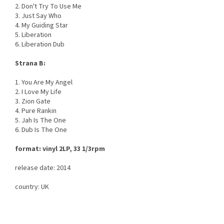
2. Don't Try To Use Me
3. Just Say Who
4. My Guiding Star
5. Liberation
6. Liberation Dub
Strana B:
1. You Are My Angel
2. I Love My Life
3. Zion Gate
4. Pure Rankin
5. Jah Is The One
6. Dub Is The One
format: vinyl 2LP, 33 1/3rpm
release date: 2014
country: UK