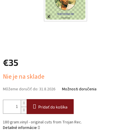
€35
Jednotková
Nie je na sklade
cena:
Môžeme doručiť do:
31.8.2026
Možnosti doručenia
Pridať do košíka
180 gram.vinyl - original cuts from Trojan Rec.
Detailné informácie