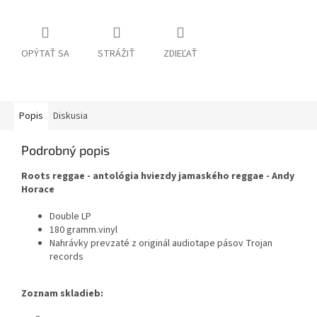
OPÝTAŤ SA
STRÁŽIŤ
ZDIEĽAŤ
Popis
Diskusia
Podrobný popis
Roots reggae - antológia hviezdy jamaského reggae - Andy
Horace
Double LP
180 gramm.vinyl
Nahrávky prevzaté z originál audiotape pásov Trojan
records
Zoznam skladieb: