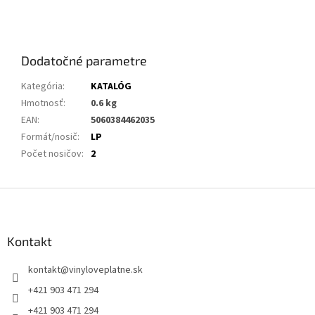
Dodatočné parametre
Kategória
:
KATALÓG
Hmotnosť
:
0.6 kg
EAN
:
5060384462035
Formát/nosič
:
LP
Počet nosičov
:
2
Z
á
p
ä
Kontakt
t
kontakt
@
vinyloveplatne.sk
i
e
+421 903 471 294
+421 903 471 294