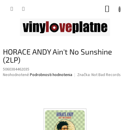
Prejsť
NÁKUP
na
obsah
KOŠÍK
HORACE ANDY Ain't No Sunshine
(2LP)
5060384462035
Priemerné
Neohodnotené
Podrobnosti hodnotenia
Značka:
Not Bad Records
hodnotenie
produktu
je
0,0
z
5
hviezdičiek.