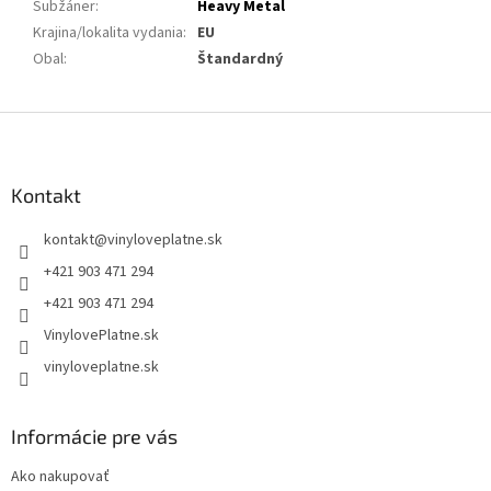
Subžáner
:
Heavy Metal
Krajina/lokalita vydania
:
EU
Obal
:
Štandardný
Z
á
p
ä
Kontakt
t
kontakt
@
vinyloveplatne.sk
i
e
+421 903 471 294
+421 903 471 294
VinylovePlatne.sk
vinyloveplatne.sk
Informácie pre vás
Ako nakupovať