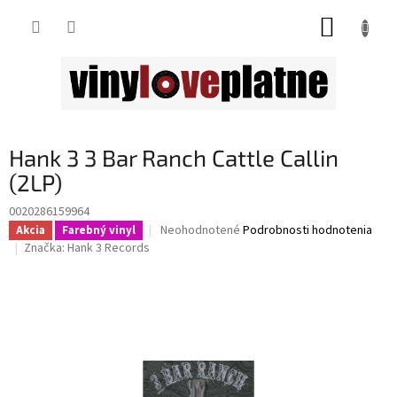
Prejsť
NÁKUP
na
obsah
KOŠÍK
Hank 3 3 Bar Ranch Cattle Callin
(2LP)
0020286159964
Priemerné
Neohodnotené
Podrobnosti hodnotenia
Akcia
Farebný vinyl
hodnotenie
Značka:
Hank 3 Records
produktu
je
0,0
z
5
hviezdičiek.