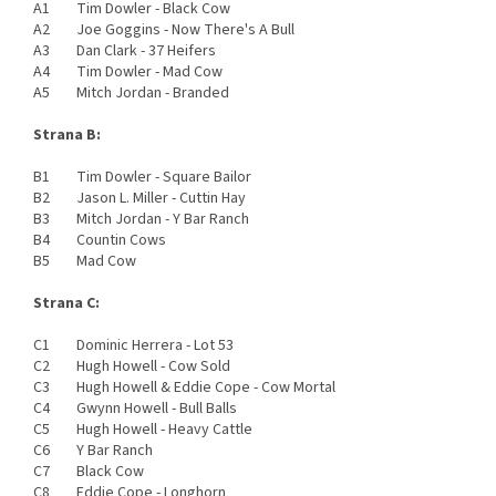
A1 Tim Dowler - Black Cow
A2 Joe Goggins - Now There's A Bull
A3 Dan Clark - 37 Heifers
A4 Tim Dowler - Mad Cow
A5 Mitch Jordan - Branded
Strana B:
B1 Tim Dowler - Square Bailor
B2 Jason L. Miller - Cuttin Hay
B3 Mitch Jordan - Y Bar Ranch
B4 Countin Cows
B5 Mad Cow
Strana C:
C1 Dominic Herrera - Lot 53
C2 Hugh Howell - Cow Sold
C3 Hugh Howell & Eddie Cope - Cow Mortal
C4 Gwynn Howell - Bull Balls
C5 Hugh Howell - Heavy Cattle
C6 Y Bar Ranch
C7 Black Cow
C8 Eddie Cope - Longhorn