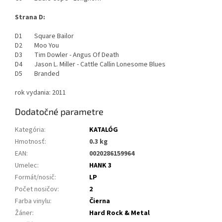
Strana D:
D1 Square Bailor
D2 Moo You
D3 Tim Dowler - Angus Of Death
D4 Jason L. Miller - Cattle Callin Lonesome Blues
D5 Branded
rok vydania: 2011
Dodatočné parametre
Kategória
:
KATALÓG
Hmotnosť
:
0.3 kg
EAN
:
0020286159964
Umelec
:
HANK 3
Formát/nosič
:
LP
Počet nosičov
:
2
Farba vinylu
:
Čierna
Žáner
:
Hard Rock & Metal