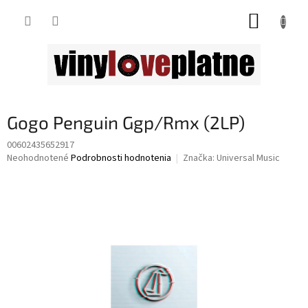
Prejsť
NÁKUP
na
obsah
KOŠÍK
Gogo Penguin Ggp/Rmx (2LP)
00602435652917
Priemerné
Neohodnotené
Podrobnosti hodnotenia
Značka:
Universal Music
hodnotenie
produktu
je
0,0
z
5
hviezdičiek.