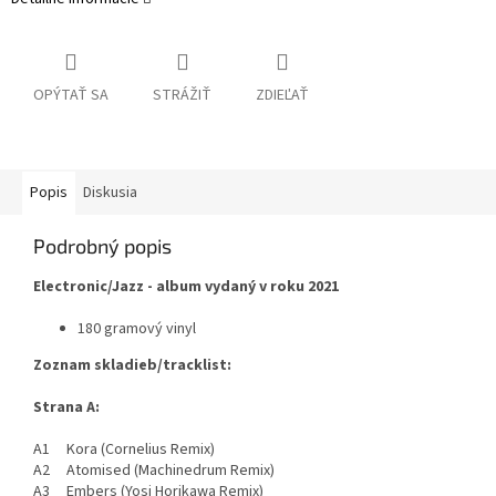
OPÝTAŤ SA
STRÁŽIŤ
ZDIEĽAŤ
Popis
Diskusia
Podrobný popis
Electronic/Jazz - album vydaný v roku 2021
180 gramový vinyl
Zoznam skladieb/tracklist:
Strana A:
A1 Kora (Cornelius Remix)
A2 Atomised (Machinedrum Remix)
A3 Embers (Yosi Horikawa Remix)