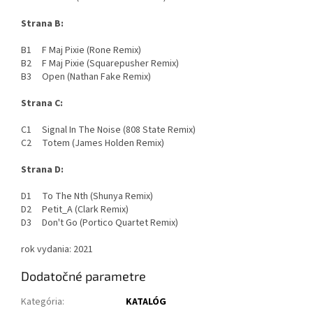
Strana B:
B1 F Maj Pixie (Rone Remix)
B2 F Maj Pixie (Squarepusher Remix)
B3 Open (Nathan Fake Remix)
Strana C:
C1 Signal In The Noise (808 State Remix)
C2 Totem (James Holden Remix)
Strana D:
D1 To The Nth (Shunya Remix)
D2 Petit_A (Clark Remix)
D3 Don't Go (Portico Quartet Remix)
rok vydania: 2021
Dodatočné parametre
Kategória
:
KATALÓG