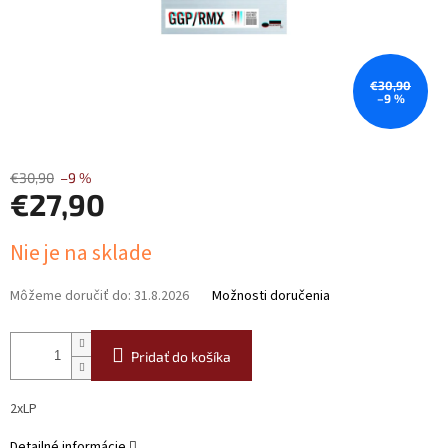
€30,90
–9 %
€30,90
–9 %
€27,90
Jednotková
Nie je na sklade
cena:
Môžeme doručiť do:
31.8.2026
Možnosti doručenia
Pridať do košíka
2xLP
Detailné informácie