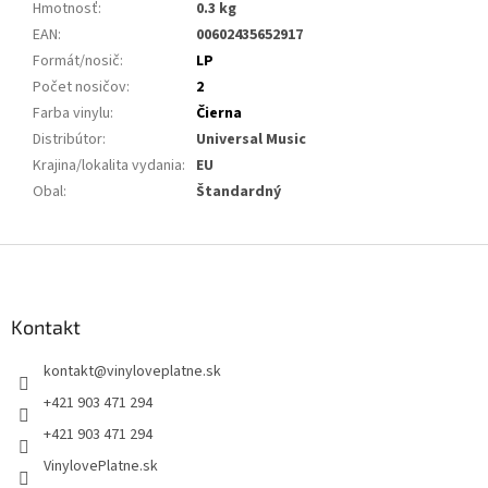
Hmotnosť
:
0.3 kg
EAN
:
00602435652917
Formát/nosič
:
LP
Počet nosičov
:
2
Farba vinylu
:
Čierna
Distribútor
:
Universal Music
Krajina/lokalita vydania
:
EU
Obal
:
Štandardný
Z
á
p
ä
Kontakt
t
kontakt
@
vinyloveplatne.sk
i
e
+421 903 471 294
+421 903 471 294
VinylovePlatne.sk