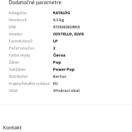
Dodatočné parametre
Kategória
:
KATALÓG
Hmotnosť
:
0.3 kg
EAN
:
8719262024915
Umelec
:
COSTELLO, ELVIS
Formát/nosič
:
LP
Počet nosičov
:
2
Farba vinylu
:
Čierna
Žáner
:
Pop
Subžáner
:
Power Pop
Distribútor
:
Bertus
Krajina/lokalita vydania
:
EU
Obal
:
Otvárací obal
Z
á
p
ä
Kontakt