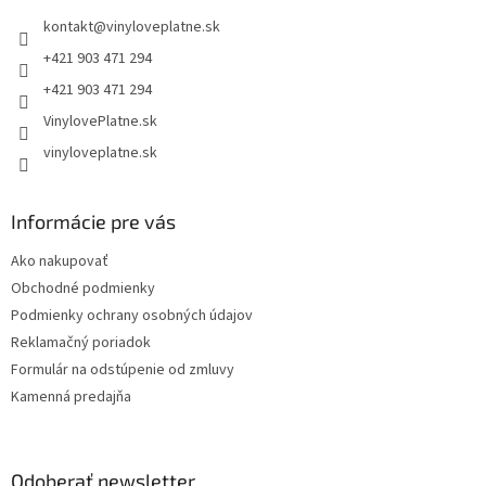
t
kontakt
@
vinyloveplatne.sk
i
e
+421 903 471 294
+421 903 471 294
VinylovePlatne.sk
vinyloveplatne.sk
Informácie pre vás
Ako nakupovať
Obchodné podmienky
Podmienky ochrany osobných údajov
Reklamačný poriadok
Formulár na odstúpenie od zmluvy
Kamenná predajňa
Odoberať newsletter