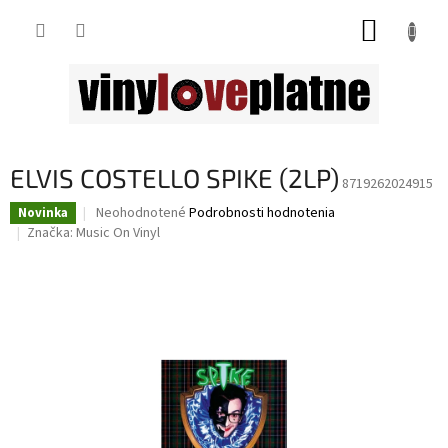
Prejsť
NÁKUP
na
obsah
KOŠÍK
ELVIS COSTELLO SPIKE (2LP)
8719262024915
Priemerné
Neohodnotené
Podrobnosti hodnotenia
Novinka
hodnotenie
Značka:
Music On Vinyl
produktu
je
0,0
z
5
hviezdičiek.