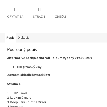
OPÝTAŤ SA
STRÁŽIŤ
ZDIEĽAŤ
Popis
Diskusia
Podrobný popis
Alternative rock/Rock&roll - album vydaný v roku 1989
180 gramový vinyl
Zoznam skladieb/tracklist:
Strana A:
1. ...This Town...
2. Let Him Dangle
3. Deep Dark Truthful Mirror
4. Veronica