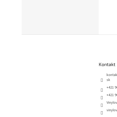
Z
á
p
ä
t
Kontakt
i
e
kontak
sk
+421 9
+421 9
Vinylo
vinylo