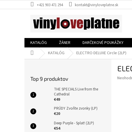
Prejsť
+421 903 471 294
kontakt@vinyloveplatne.sk
na
obsah
KATALÓG
ŽÁNER
DARČEKOVÉ POUKÁŽKY
Domov
KATALÓG
ELECTRO DELUXE Circle (2LP)
B
ELE
o
č
Priemer
Neohod
Top 9 produktov
n
hodnote
ý
produkt
THE SPECIALS Live from the
p
Cathedral
je
€49
0,0
a
z
n
PRÚDY Zvoňte zvonky (LP)
5
e
€20
hviezdič
l
Deep Purple - Splat! (2LP)
€54