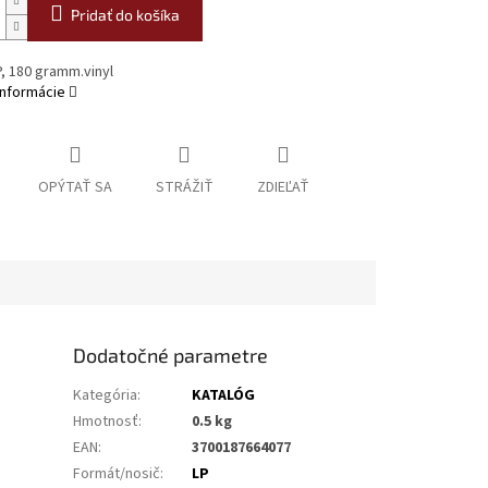
Pridať do košíka
, 180 gramm.vinyl
informácie
OPÝTAŤ SA
STRÁŽIŤ
ZDIEĽAŤ
Dodatočné parametre
Kategória
:
KATALÓG
Hmotnosť
:
0.5 kg
EAN
:
3700187664077
Formát/nosič
:
LP