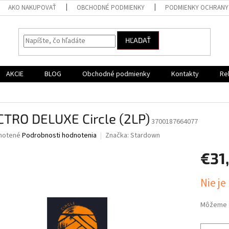
AKO NAKUPOVAŤ
OBCHODNÉ PODMIENKY
PODMIENKY OCHRANY
HĽADAŤ
AKCIE
BLOG
Obchodné podmienky
Kontakty
Re
CTRO DELUXE Circle (2LP)
3700187664077
né
notené
Podrobnosti hodnotenia
Značka:
Stardown
nie
€31
u
Jednotk
Nie je
cena:
iek.
Môžeme d