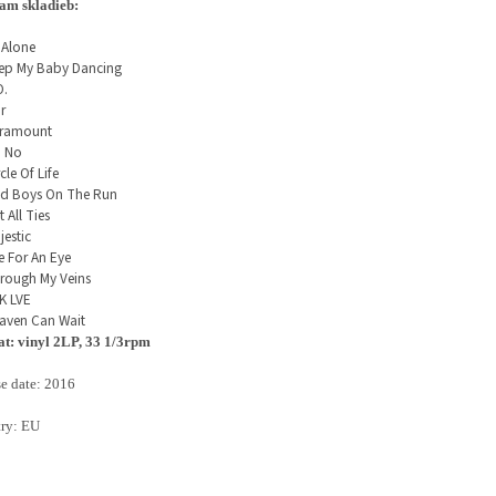
am skladieb:
l Alone
ep My Baby Dancing
O.
r
ramount
 No
cle Of Life
d Boys On The Run
 All Ties
jestic
e For An Eye
rough My Veins
K LVE
aven Can Wait
t: vinyl 2LP, 33 1/3rpm
se date: 2016
ry: EU