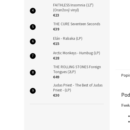
FAITHLESS Insomnia (12")
(Oranžový vinyl)
€23
THE CURE Seventeen Seconds
€39
Elán - Rabaka (LP)
€15
Arctic Monkeys - Humbug (LP)
€28
THE ROLLING STONES Foreign
Tongues (2LP)
Popi
€49
Judas Priest - The Best of Judas
Priest - (LP)
Pod
€30
Funk