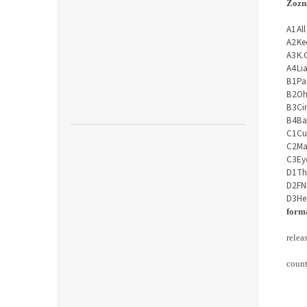
Zozn
A1
Al
A2
Ke
A3
K.
A4
Lia
B1
Pa
B2
Oh
B3
Cir
B4
Ba
C1
Cut
C2
Ma
C3
Ey
D1
Th
D2
FN
D3
He
forma
relea
count