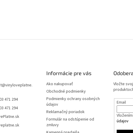
Informácie pre vás
Odobera
Ako nakupovať
Vložte svo
t
@
vinyloveplatne.
produktoch
Obchodné podmienky
Podmienky ochrany osobných
03 471 294
Email
údajov
03 471 294
Reklamačný poriadok
Vložením 
vePlatne.sk
Formulár na odstúpenie od
údajov
zmluvy
veplatne.sk
Kamenná predajňa