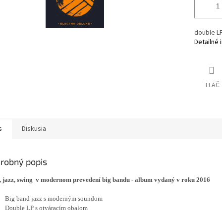
double LP
Detailné 
TLAČ
s
Diskusia
robný popis
, jazz, swing v modernom prevedení big bandu - album vydaný v roku 2016
Big band jazz s moderným soundom
Double LP s otváracím obalom