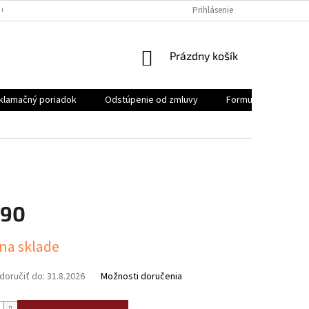
 OSOBNÝCH ÚDAJOV
REKLAMAČNÝ PORIADOK
Prihlásenie
FORMULÁR NA ODSTÚ
NÁKUPNÝ
Prázdny košík
KOŠÍK
klamačný poriadok
Odstúpenie od zmluvy
Formulár na odstúp
,90
ová
 na sklade
oručiť do:
31.8.2026
Možnosti doručenia