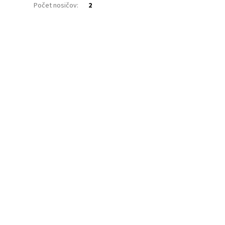
Počet nosičov
:
2