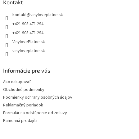
ä
Kontakt
t
kontakt
@
vinyloveplatne.sk
i
e
+421 903 471 294
+421 903 471 294
VinylovePlatne.sk
vinyloveplatne.sk
Informácie pre vás
Ako nakupovať
Obchodné podmienky
Podmienky ochrany osobných údajov
Reklamačný poriadok
Formulár na odstúpenie od zmluvy
Kamenná predajňa