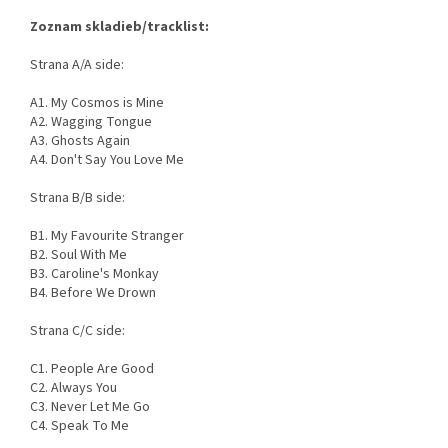
Zoznam skladieb/tracklist:
Strana A/A side:
A1. My Cosmos is Mine
A2. Wagging Tongue
A3. Ghosts Again
A4. Don't Say You Love Me
Strana B/B side:
B1. My Favourite Stranger
B2. Soul With Me
B3. Caroline's Monkay
B4. Before We Drown
Strana C/C side:
C1. People Are Good
C2. Always You
C3. Never Let Me Go
C4. Speak To Me