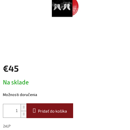
€45
Jednotková
Na sklade
cena:
Možnosti doručenia
Pridať do košíka
2xLP