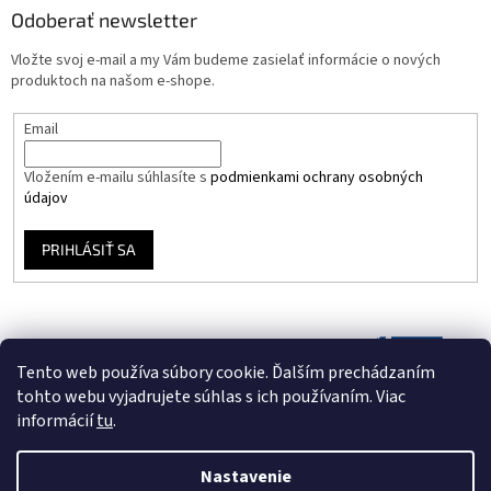
Odoberať newsletter
Vložte svoj e-mail a my Vám budeme zasielať informácie o nových
produktoch na našom e-shope.
Email
Vložením e-mailu súhlasíte s
podmienkami ochrany osobných
údajov
PRIHLÁSIŤ SA
Tento web používa súbory cookie. Ďalším prechádzaním
tohto webu vyjadrujete súhlas s ich používaním. Viac
informácií
tu
.
Nastavenie
Vytvoril Shoptet