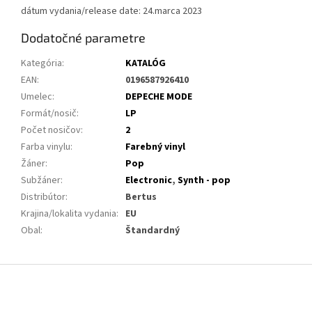
dátum vydania/release date: 24.marca 2023
Dodatočné parametre
Kategória
:
KATALÓG
EAN
:
0196587926410
Umelec
:
DEPECHE MODE
Formát/nosič
:
LP
Počet nosičov
:
2
Farba vinylu
:
Farebný vinyl
Žáner
:
Pop
Subžáner
:
Electronic
,
Synth - pop
Distribútor
:
Bertus
Krajina/lokalita vydania
:
EU
Obal
:
Štandardný
Z
á
p