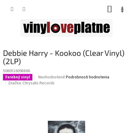
Prejsť
NÁKUP
na
obsah
KOŠÍK
Debbie Harry - Kookoo (Clear Vinyl)
(2LP)
5060516098866
Priemerné
Neohodnotené
Podrobnosti hodnotenia
Farebný vinyl
hodnotenie
Značka:
Chrysalis Records
produktu
je
0,0
z
5
hviezdičiek.