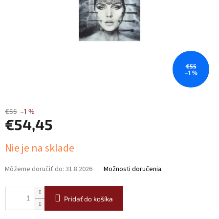
€55
–1 %
€55
–1 %
€54,45
Jednotková
Nie je na sklade
cena:
Môžeme doručiť do:
31.8.2026
Možnosti doručenia
Pridať do košíka