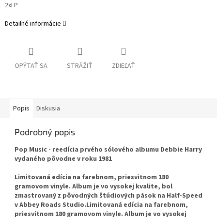
2xLP
Detailné informácie
OPÝTAŤ SA
STRÁŽIŤ
ZDIEĽAŤ
Popis
Diskusia
Podrobný popis
Pop Music - reedícia prvého sólového albumu Debbie Harry
vydaného pôvodne v roku 1981
Limitovaná edícia na farebnom, priesvitnom 180
gramovom vinyle. Album je vo vysokej kvalite, bol
zmastrovaný z pôvodných štúdiových pások na Half-Speed
v Abbey Roads Studio.Limitovaná edícia na farebnom,
priesvitnom 180 gramovom vinyle. Album je vo vysokej