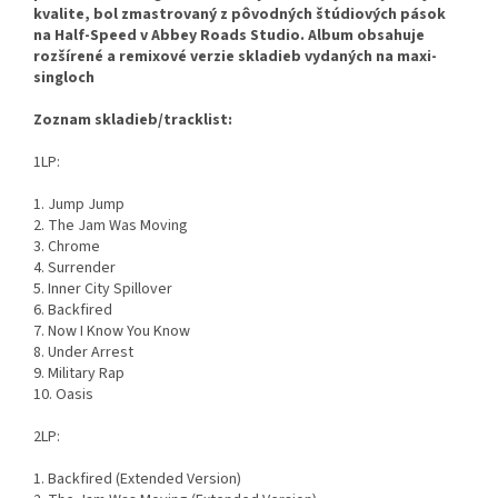
kvalite, bol zmastrovaný z pôvodných štúdiových pások
na Half-Speed v Abbey Roads Studio. Album obsahuje
rozšírené a remixové verzie skladieb vydaných na maxi-
singloch
Zoznam skladieb/tracklist:
1LP:
1. Jump Jump
2. The Jam Was Moving
3. Chrome
4. Surrender
5. Inner City Spillover
6. Backfired
7. Now I Know You Know
8. Under Arrest
9. Military Rap
10. Oasis
2LP:
1. Backfired (Extended Version)