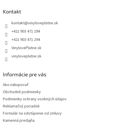
p
ä
Kontakt
t
kontakt
@
vinyloveplatne.sk
i
e
+421 903 471 294
+421 903 471 294
VinylovePlatne.sk
vinyloveplatne.sk
Informácie pre vás
Ako nakupovať
Obchodné podmienky
Podmienky ochrany osobných údajov
Reklamačný poriadok
Formulár na odstúpenie od zmluvy
Kamenná predajňa