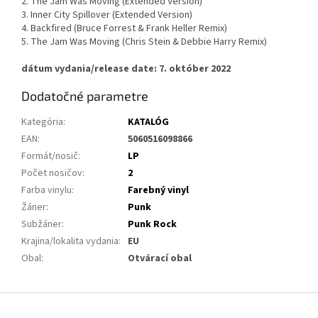
2. The Jam Was Moving (Extended Version)
3. Inner City Spillover (Extended Version)
4. Backfired (Bruce Forrest & Frank Heller Remix)
5. The Jam Was Moving (Chris Stein & Debbie Harry Remix)
dátum vydania/release date: 7. október 2022
Dodatočné parametre
Kategória
:
KATALÓG
EAN
:
5060516098866
Formát/nosič
:
LP
Počet nosičov
:
2
Farba vinylu
:
Farebný vinyl
Žáner
:
Punk
Subžáner
:
Punk Rock
Krajina/lokalita vydania
:
EU
Obal
:
Otvárací obal
Z
á